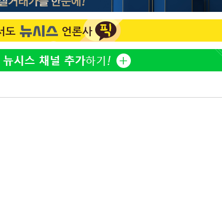
방은희, 母 고독사에 오열 
1
틀 만에 발견"
개장
3명은 중
"바지 벗고 앞뒤로 돌아야
2
서아, 기쁨조 검사 수치심
에서 두차
김지수, '여행사 대표' 변
3
20일 후
니…"
"여군 지원 막힌 UDT 훈
4
다"…707 출신 女유튜버 
"신약 찾자"…정부 과제로
5
바이오
한화큐셀·OCI, 美 수입
6
격제 도입에…"공정 경쟁
영"
"46세 맞아?" 바다를 '핫
7
닝…유산소 운동 효과 '톡