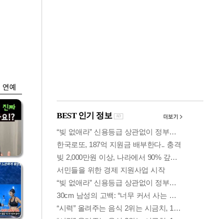
금융
입찰
"집값 더 뛰기 전 사
효성
자"…보금자리론 수
요 폭증
연예