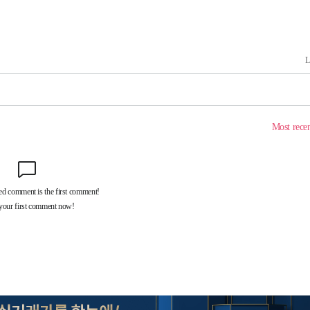
에서 두차
20일 후
액
 사망
 CDC
 압수수색
위 등 9곳
출발