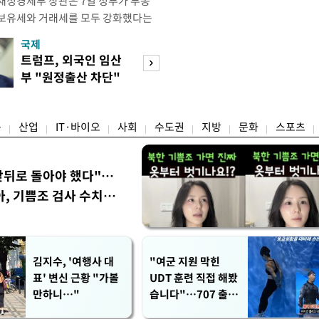
재정경제부 장관은 7일 정부가 부동
 보유세와 거래세를 모두 강화했다는
주) 30억원 이하 주택은 보유세도 줄
국제
경제
양도세도 줄어든다"고 설명했다. 구 부
트럼프, 외국인 임산
[단독]국가계약 
 라디오 '김종배의 시선집중'과의 인
부 "원정출산 차단"
제한 손본다…실
 이하 주택이) 99% 정도 된다.
명령
검토
융
산업
IT·바이오
사회
수도권
지방
문화
스포츠
앞뒤로 돌아야 했다"…
, 기쁨조 검사 수치심
김지수, '여행사 대
"여군 지원 막힌
표' 변신 근황 "가볼
UDT 훈련 직접 해봤
만하니…"
습니다"…707 출신
女유튜버 '완벽 소