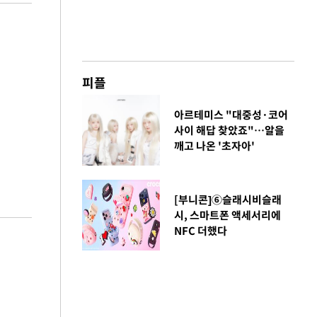
피플
아르테미스 "대중성·코어
사이 해답 찾았죠"…알을
깨고 나온 '초자아'
[부니콘]⑥슬래시비슬래
시, 스마트폰 액세서리에
NFC 더했다