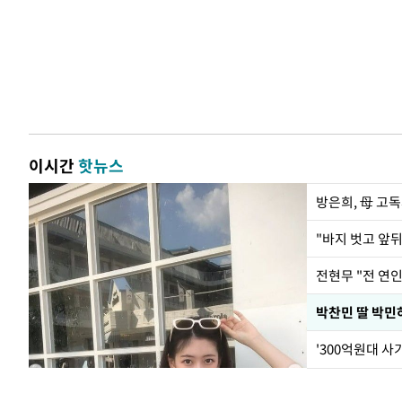
이시간
핫뉴스
방은희, 母 고독
전현무 "전 연
'300억원대 사