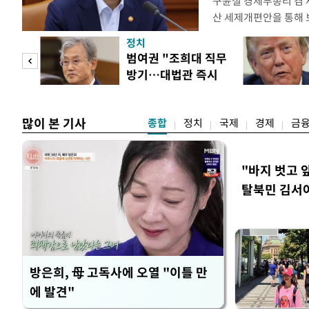
구윤철 경제부총리 겸 
산 세제개편안을 통해
지적에 대해 "사는(실거
정치
어들고 나중에 팔 때 
첫 입
범여권 "조희대 직무
총리는 이날 오전 MBC
방기…대법관 즉시
터뷰에서 "이게(30억원
역 송
제청"
많이 본 기사
종합
정치
국제
경제
금
"바지 벗고 
탈북민 김서아
회상
방은희, 母 고독사에 오열 "이틀 만
에 발견"