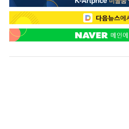
-22055초 전 >
[속보]코스피, 6300선 재탈환…1.09% 오른 6365.07 
-19220초 전 >
시리아 다마스쿠스 교외에서 미니버스 폭발.. 14명 부상, 
태
-18518초 전 >
입추에도 극한더위…서울 낮 39도 '폭염중대경보'
-13482초 전 >
이란, 호르무즈서 "적국 목표물들"과 대치로 남부 케슘섬
례 큰 폭발음
-12197초 전 >
[속보]美, 폴리실리콘 수입 규제…파생제품 15% 관세, 1
발효
-10348초 전 >
[속보]트럼프, 美 원정출산 금지 행정명령 서명
-8048초 전 >
[속보] 뉴욕증시, 일제 하락 마감…나스닥 0.06%↓