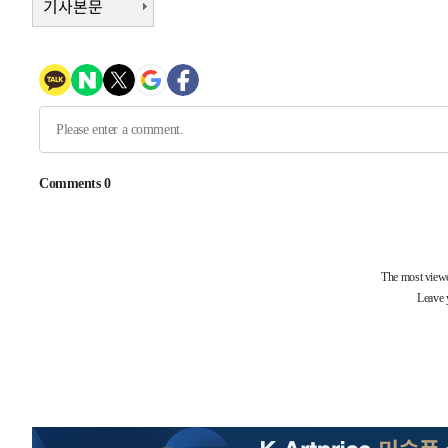
기사본문
태
-18518초 전 >
입추에도 극한더위…서울 낮 39도 '폭염중대경보'
-13482초 전 >
이란, 호르무즈서 "적국 목표물들"과 대치로 남부 케슘섬
례 큰 폭발음
-12197초 전 >
[속보]美, 폴리실리콘 수입 규제…파생제품 15% 관세, 1
발효
-10348초 전 >
[속보]트럼프, 美 원정출산 금지 행정명령 서명
-8048초 전 >
[속보] 뉴욕증시, 일제 하락 마감…나스닥 0.06%↓
-32086초 전 >
[속보] 7월 중국 수출 23.9%↑ 수입 27.5%↑…무역총
25.3%↑
-29246초 전 >
[속보]'채상병 순직 책임' 임성근, 항소심도 징역 3년
-29112초 전 >
[속보]종합특검, '관저이전 봐주기 감사' 유병호 구속기소
-25712초 전 >
민주 콩고 에볼라환자 4천명 돌파, 4053명 발생 1850명
-24962초 전 >
[속보]'300억원대 사기 혐의' 차가원 대표 구속 송치
-24156초 전 >
"미 전국적 살모네라 식중독 원인은 멕시코산 할라피뇨"--
-22669초 전 >
[속보]경찰·노동부, HL만도 평택사업장 끼임 사망 관련
-22550초 전 >
[속보]합수본, '투표율 허위 입력' 중앙·서울·경기도 선관
압수수색
-22305초 전 >
[속보]원·달러 환율, 오전 9시 1423.8원
-22101초 전 >
[속보]삼성전자·SK하이닉스 동반 강보합…1%대 상승 
-22087초 전 >
[속보]코스닥, 5.95포인트(0.74%) 상승한 807.62개장