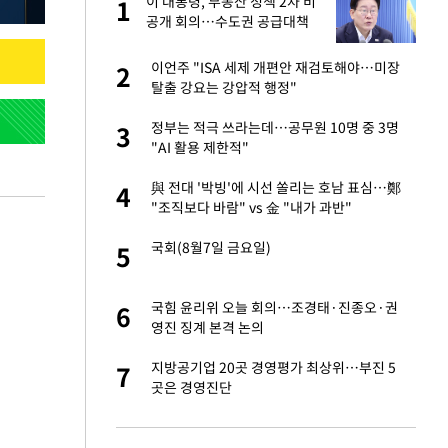
"이
이 대통령, 부동산 정책 2차 비
1
1
공개 회의…수도권 공급대책
집중 점검
 했다"…탈북민 김
이언주 "ISA 세제 개편안 재검토해야…미장
2
2
 회상
탈출 강요는 강압적 행정"
신 근황 "가볼 만하
정부는 적극 쓰라는데…공무원 10명 중 3명
3
3
"AI 활용 제한적"
련 직접 해봤습니
與 전대 '박빙'에 시선 쏠리는 호남 표심…鄭
4
4
'완벽 소화'
"조직보다 바람" vs 金 "내가 과반"
 속도내는 K-제약
국회(8월7일 금요일)
5
5
 폴리실리콘 최저가
국힘 윤리위 오늘 회의…조경태·진종오·권
6
6
·수익성 개선 환
영진 징계 본격 논의
걸 몸매'로 만든 러
지방공기업 20곳 경영평가 최상위…부진 5
7
7
톡'
곳은 경영진단