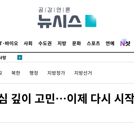
액
IT·바이오
사회
수도권
지방
문화
스포츠
연예
 사망
교
북한
행정
지방정가
지방선거
 CDC
 압수수색
위 등 9곳
민심 깊이 고민…이제 다시 시작
출발
개장
3명은 중