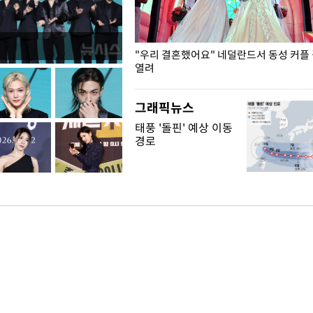
국엔 찜통 더위
"우리 결혼했어요" 네덜란드서 동성 커플
열려
그래픽뉴스
태풍 '돌핀' 예상 이동
경로