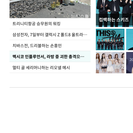
컴백하는 스키즈
입추 코앞인데 전
트리니티항공 승무원의 워킹
삼성전자, 7일부터 갤럭시 Z 폴드8 울트라·폴드8·플립8 출시
치바스전, 드리블하는 손흥민
멕시코 인플루언서, 라방 중 괴한 총격으로 사망
멀티 골 세리머니하는 리오넬 메시