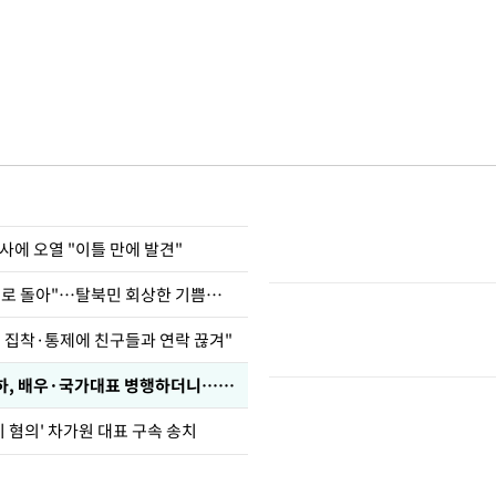
사에 오열 "이틀 만에 발견"
"바지 벗고 앞뒤로 돌아"…탈북민 회상한 기쁨조 검사
인 집착·통제에 친구들과 연락 끊겨"
박찬민 딸 박민하, 배우·국가대표 병행하더니…근황이
기 혐의' 차가원 대표 구속 송치