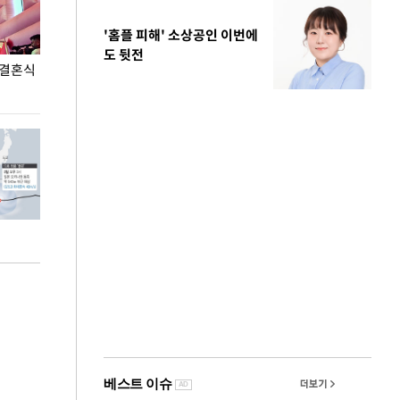
'홈플 피해' 소상공인 이번에
도 뒷전
 결혼식
폭염으로 멈춘 프로야구… 발걸음 돌리는 팬들
이 대통령, '청
총력 대응'