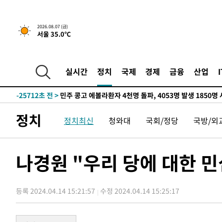
2026.08.07 (금)
서울 35.0℃
-8048초 전 >
[속보] 뉴욕증시, 일제 하락 마감…나스닥 0.06%↓
-32086초 전 >
[속보] 7월 중국 수출 23.9%↑ 수입 27.5%↑…무역총
25.3%↑
-29246초 전 >
[속보]'채상병 순직 책임' 임성근, 항소심도 징역 3년
실시간
정치
국제
경제
금융
산업
-29112초 전 >
[속보]종합특검, '관저이전 봐주기 감사' 유병호 구속기소
-25712초 전 >
민주 콩고 에볼라환자 4천명 돌파, 4053명 발생 1850명
-24962초 전 >
[속보]'300억원대 사기 혐의' 차가원 대표 구속 송치
정치
정치최신
청와대
국회/정당
국방/외
-24156초 전 >
"미 전국적 살모네라 식중독 원인은 멕시코산 할라피뇨"--
-22669초 전 >
[속보]경찰·노동부, HL만도 평택사업장 끼임 사망 관련
-22550초 전 >
[속보]합수본, '투표율 허위 입력' 중앙·서울·경기도 선관
나경원 "우리 당에 대한 
압수수색
-22305초 전 >
[속보]원·달러 환율, 오전 9시 1423.8원
-22101초 전 >
[속보]삼성전자·SK하이닉스 동반 강보합…1%대 상승 
등록 2024.04.14 15:21:57
수정 2024.04.14 15:25:17
-22087초 전 >
[속보]코스닥, 5.95포인트(0.74%) 상승한 807.62개장
-22055초 전 >
[속보]코스피, 6300선 재탈환…1.09% 오른 6365.07 
-19220초 전 >
시리아 다마스쿠스 교외에서 미니버스 폭발.. 14명 부상, 