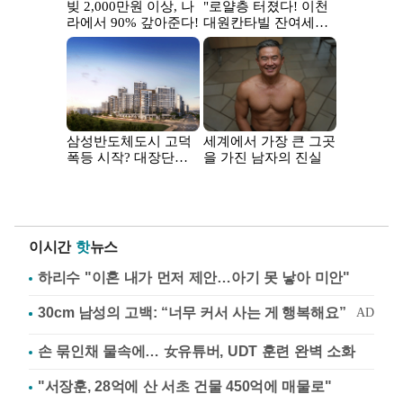
이시간
핫
뉴스
하리수 "이혼 내가 먼저 제안…아기 못 낳아 미안"
손 묶인채 물속에… 女유튜버, UDT 훈련 완벽 소화
"서장훈, 28억에 산 서초 건물 450억에 매물로"