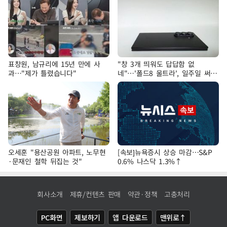
표창원, 남규리에 15년 만에 사
"창 3개 띄워도 답답함 없
과…"제가 틀렸습니다"
네"…'폴드8 울트라', 일주일 써보
니
오세훈 "용산공원 아파트, 노무현
[속보]뉴욕증시 상승 마감…S&P
·문재인 철학 뒤집는 것"
0.6% 나스닥 1.3%↑
회사소개
제휴/컨텐츠 판매
약관·정책
고충처리
PC화면
제보하기
앱 다운로드
맨위로↑