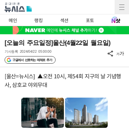
메인
랭킹
섹션
포토
[오늘의 주요일정]울산(4월22일 월요일)
기사등록
2024/04/22 05:00:00
가
가
구글에서 선호하는 매체로 추가
[울산=뉴시스] ▲오전 10시, 제54회 지구의 날 기념행
사, 삼호교 야외무대