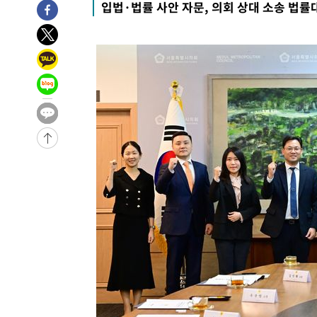
입법·법률 사안 자문, 의회 상대 소송 법률
-15706초 전 >
11시간 압수수색에 성접대 파문까지…'쑥대밭' 된 축구
-14728초 전 >
[속보]규제합리화위원회 부위원장에 김태유 서울대 공대
병태 후임
-11086초 전 >
[속보]국힘 윤리위, '돌려차기 발언' 진종오·서범수 징계
-6411초 전 >
[속보] 7월 중국 수출 23.9%↑ 수입 27.5%↑…무역총액 
-3571초 전 >
[속보]'채상병 순직 책임' 임성근, 항소심도 징역 3년
-3437초 전 >
[속보]종합특검, '관저이전 봐주기 감사' 유병호 구속기소
-37초 전 >
민주 콩고 에볼라환자 4천명 돌파, 4053명 발생 1850명 사망
-27903초 전 >
"낮 기온 소폭 하락"…수도권 폭염중대경보, 폭염경보로
-27867초 전 >
[속보]이 대통령, '호우피해' 안동·의성 관할 4개 면 특
선포
-27830초 전 >
[단독]중수청 지원 검사들, 정원 초과 시 낮은 계급 임용
갈 수도
-25801초 전 >
낮 최고 37도 찜통더위…곳곳 소나기·강원 많은 비[내일
-24107초 전 >
SK하이닉스, 용인·청주 팹에 54조 투자…"AI 메모리 수
응"
-20963초 전 >
여자배구 이재영·이다영 자매, 아제르바이잔 투란VC 입
-20216초 전 >
외국인 심판 성 접대 7경기 들여다보니…한국 축구 '5승 2
-19950초 전 >
[속보]코스닥, 2.86포인트(0.36%) 내린 798.81마감
-19903초 전 >
[속보]코스피, 6200선 약보합…0.60% 내린 6258.77에