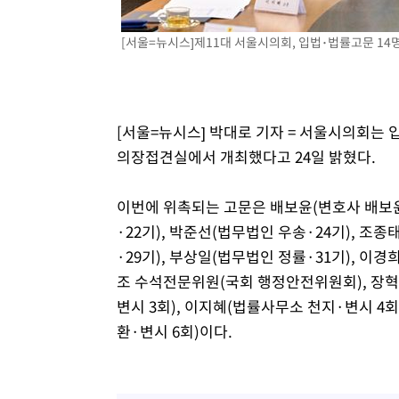
-19883초 전 >
[속보]원·달러 환율, 7.7원 내린 1416.1원 마감
[서울=뉴시스]제11대 서울시의회, 입법･법률고문 14명 위
-19772초 전 >
[속보] 노원서 40.1도 관측…서울, 2018년 이후 첫 40도
-16862초 전 >
[속보]종합특검, '계엄 수용공간 확보' 신용해 前교정본
-15735초 전 >
외신들도 주목한 韓축구 파문…"국민적 공분에 수사 재개
-15706초 전 >
11시간 압수수색에 성접대 파문까지…'쑥대밭' 된 축구
[서울=뉴시스] 박대로 기자 = 서울시의회는 입
-14728초 전 >
[속보]규제합리화위원회 부위원장에 김태유 서울대 공대
의장접견실에서 개최했다고 24일 밝혔다.
병태 후임
-11086초 전 >
[속보]국힘 윤리위, '돌려차기 발언' 진종오·서범수 징계
-6411초 전 >
[속보] 7월 중국 수출 23.9%↑ 수입 27.5%↑…무역총액 
이번에 위촉되는 고문은 배보윤(변호사 배보윤
-3571초 전 >
[속보]'채상병 순직 책임' 임성근, 항소심도 징역 3년
·22기), 박준선(법무법인 우송·24기), 조
-3437초 전 >
[속보]종합특검, '관저이전 봐주기 감사' 유병호 구속기소
·29기), 부상일(법무법인 정률·31기), 이경
-37초 전 >
민주 콩고 에볼라환자 4천명 돌파, 4053명 발생 1850명 사망
조 수석전문위원(국회 행정안전위원회), 장혁
변시 3회), 이지혜(법률사무소 천지·변시 4회
환·변시 6회)이다.