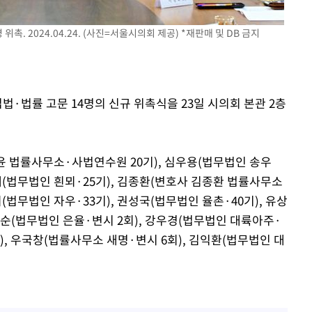
촉. 2024.04.24. (사진=서울시의회 제공) *재판매 및 DB 금지
부장 기소
"
협회
법·법률 고문 14명의 신규 위촉식을 23일 시의회 본관 2층
 교수…이
 절차 개시
25.3%↑
 법률사무소·사법연수원 20기), 심우용(법무법인 송우
종태(법무법인 흰뫼·25기), 김종환(변호사 김종환 법률사무소
희(법무법인 자우·33기), 권성국(법무법인 율촌·40기), 유상
순(법무법인 은율·변시 2회), 강우경(법무법인 대륙아주·
), 우국창(법률사무소 새명·변시 6회), 김익환(법무법인 대