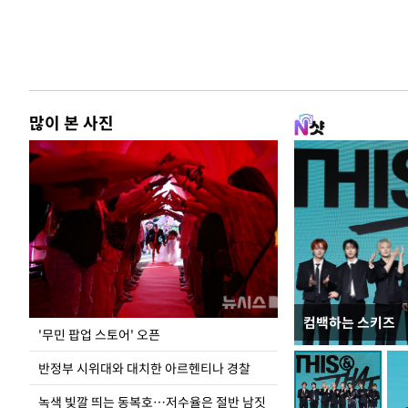
많이 본 사진
컴백하는 스키즈
지석천 뒤덮은 
'무민 팝업 스토어' 오픈
반정부 시위대와 대치한 아르헨티나 경찰
녹색 빛깔 띄는 동복호…저수율은 절반 남짓