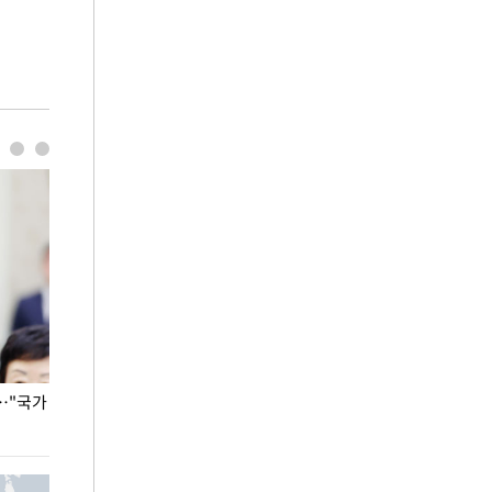
…"국가
홈플러스, 67개 점포 가오픈… 13일 정식 개장
오세훈 서울시장,
환경 점검