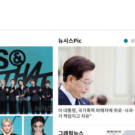
뉴시스Pic
개구리밥
이 대통령, 국가폭력 피해자에 위로·사과
가 책임지고 치유"
그래픽뉴스