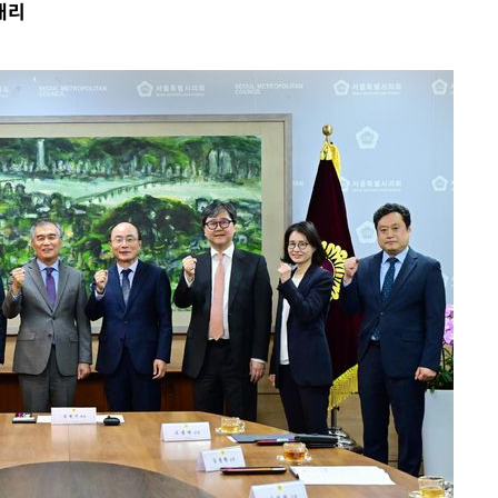
대리
협회
 교수…이
 절차 개시
25.3%↑
 하향
별재난지역
…희망지 못
날씨]
요 선제 대
단
무'
 마쳐