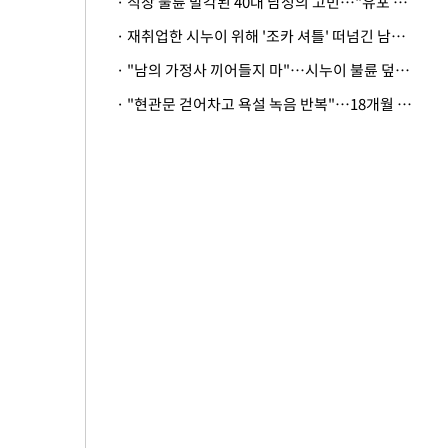
· 직장 불륜 발각된 40대 남성의 고민…"유포 동료 명예훼손·협박죄 고소 가능할까"
· 재취업한 시누이 위해 '조카 셔틀' 떠넘긴 남편…아내 "난 못한다"
· "남의 가정사 끼어들지 마"…시누이 불륜 덮으려는 남편에 억울한 아내
· "현관문 걷어차고 욕설 녹음 반복"…18개월 아기 키우는 집 뒤흔든 '앞집의 비극'