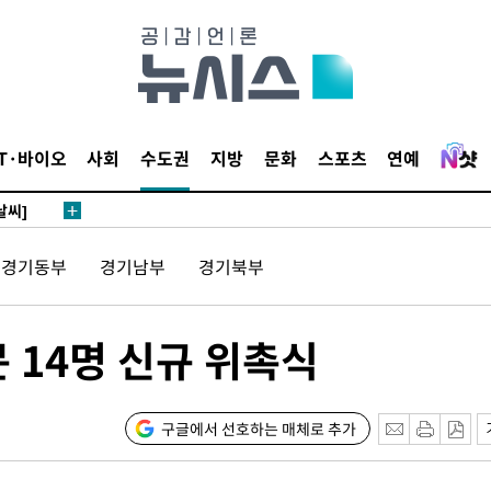
 하향
별재난지역
IT·바이오
사회
수도권
지방
문화
스포츠
연예
…희망지 못
날씨]
요 선제 대
경기동부
경기남부
경기북부
단
무'
 14명 신규 위촉식
 마쳐
구글에서 선호하는 매체로 추가
부장 기소
"