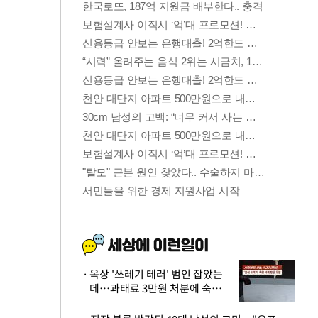
옥상 '쓰레기 테러' 범인 잡았는
데…과태료 3만원 처분에 숙박업
주 허탈