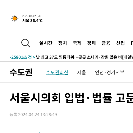
2026.08.07 (금)
서울 36.4℃
-37초 전 >
민주 콩고 에볼라환자 4천명 돌파, 4053명 발생 1850명 사망
-27903초 전 >
"낮 기온 소폭 하락"…수도권 폭염중대경보, 폭염경보로
-27867초 전 >
[속보]이 대통령, '호우피해' 안동·의성 관할 4개 면 특
실시간
정치
국제
경제
금융
산업
선포
-27830초 전 >
[단독]중수청 지원 검사들, 정원 초과 시 낮은 계급 임용
갈 수도
-25801초 전 >
낮 최고 37도 찜통더위…곳곳 소나기·강원 많은 비[내일
-24107초 전 >
SK하이닉스, 용인·청주 팹에 54조 투자…"AI 메모리 수
수도권
수도권최신
서울
인천·경기서부
응"
-20963초 전 >
여자배구 이재영·이다영 자매, 아제르바이잔 투란VC 입
-20216초 전 >
외국인 심판 성 접대 7경기 들여다보니…한국 축구 '5승 2
-19950초 전 >
[속보]코스닥, 2.86포인트(0.36%) 내린 798.81마감
서울시의회 입법·법률 고문
-19903초 전 >
[속보]코스피, 6200선 약보합…0.60% 내린 6258.77에
-19883초 전 >
[속보]원·달러 환율, 7.7원 내린 1416.1원 마감
등록 2024.04.24 13:28:49
-19772초 전 >
[속보] 노원서 40.1도 관측…서울, 2018년 이후 첫 40도
-16862초 전 >
[속보]종합특검, '계엄 수용공간 확보' 신용해 前교정본
-15735초 전 >
외신들도 주목한 韓축구 파문…"국민적 공분에 수사 재개