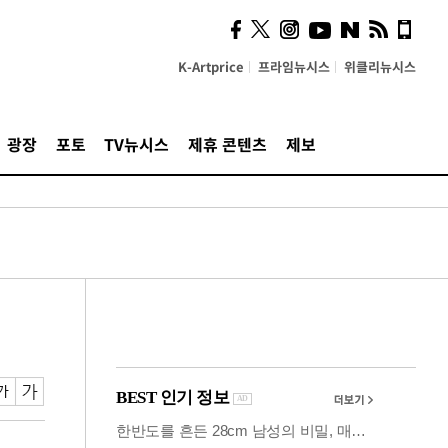
시, 스마트폰 액세서리에
NFC 더했다
K-Artprice
프라임뉴시스
위클리뉴시스
광장
포토
TV뉴시스
제휴 콘텐츠
제보