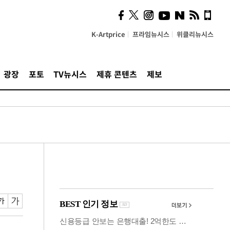
즈, 소리 봇짐 지고 세상으
로 "韓 요소 깊게 우려내"
K-Artprice
프라임뉴시스
위클리뉴시스
광장
포토
TV뉴시스
제휴 콘텐츠
제보