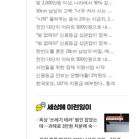
옥상 '쓰레기 테러' 범인 잡았는
데…과태료 3만원 처분에 숙박업
주 허탈