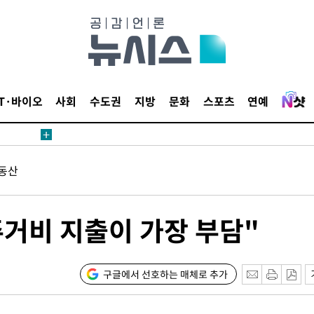
에서 두차
20일 후
IT·바이오
사회
수도권
지방
문화
스포츠
연예
에서 두차
동산
20일 후
"주거비 지출이 가장 부담"
구글에서 선호하는 매체로 추가