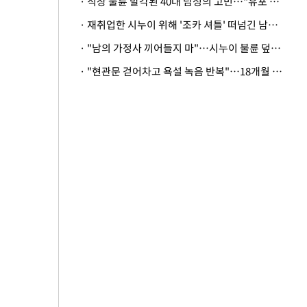
· 직장 불륜 발각된 40대 남성의 고민…"유포 동료 명예훼손·협박죄 고소 가능할까"
· 재취업한 시누이 위해 '조카 셔틀' 떠넘긴 남편…아내 "난 못한다"
· "남의 가정사 끼어들지 마"…시누이 불륜 덮으려는 남편에 억울한 아내
· "현관문 걷어차고 욕설 녹음 반복"…18개월 아기 키우는 집 뒤흔든 '앞집의 비극'