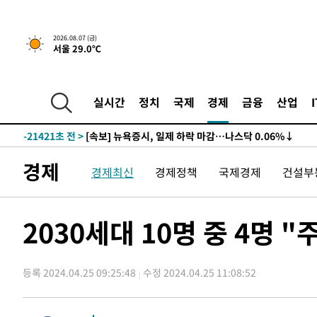
-21421초 전 >
[속보] 뉴욕증시, 일제 하락 마감…나스닥 0.06%↓
-31891초 전 >
입추에도 극한더위…서울 낮 39도 '폭염중대경보'
2026.08.07 (금)
서울 29.0℃
-26855초 전 >
이란, 호르무즈서 "적국 목표물들"과 대치로 남부 케슘섬
례 큰 폭발음
-25570초 전 >
[속보]美, 폴리실리콘 수입 규제…파생제품 15% 관세, 1
발효
-23721초 전 >
[속보]트럼프, 美 원정출산 금지 행정명령 서명
실시간
정치
국제
경제
금융
산업
-21421초 전 >
[속보] 뉴욕증시, 일제 하락 마감…나스닥 0.06%↓
-31891초 전 >
입추에도 극한더위…서울 낮 39도 '폭염중대경보'
-26855초 전 >
이란, 호르무즈서 "적국 목표물들"과 대치로 남부 케슘섬
경제
경제최신
경제정책
국제경제
건설부
례 큰 폭발음
-25570초 전 >
[속보]美, 폴리실리콘 수입 규제…파생제품 15% 관세, 1
발효
-23721초 전 >
[속보]트럼프, 美 원정출산 금지 행정명령 서명
-21421초 전 >
[속보] 뉴욕증시, 일제 하락 마감…나스닥 0.06%↓
2030세대 10명 중 4명 
등록 2024.04.25 09:25:48
수정 2024.04.25 11:08:52