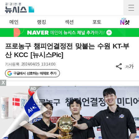
메인
랭킹
섹션
포토
프로농구 챔피언결정전 맞붙는 수원 KT-부
산 KCC [뉴시스Pic]
기사등록
2024/04/25 13:14:00
가
가
구글에서 선호하는 매체로 추가
X