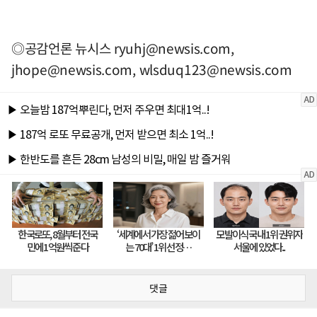
◎공감언론 뉴시스
ryuhj@newsis.com
,
jhope@newsis.com
,
wlsduq123@newsis.com
댓글