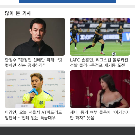
많이 본 기사
한정수 "황정민 선배만 피해…떳
LAFC 손흥민, 리그스컵 톨루카전
떳하면 신분 공개하라"
선발 출격…득점포 재가동 도전
이강인, 오늘 서울서 AT마드리드
제니, 동거 여부 물음에 "여기까지
입단식…'전례 없는 특급대우'
만 하자" 웃음