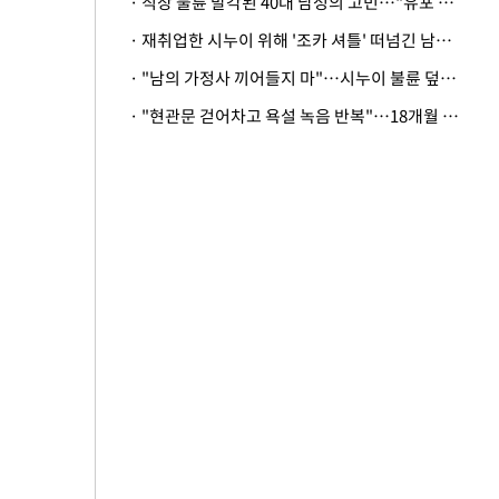
· 직장 불륜 발각된 40대 남성의 고민…"유포 동료 명예훼손·협박죄 고소 가능할까"
· 재취업한 시누이 위해 '조카 셔틀' 떠넘긴 남편…아내 "난 못한다"
· "남의 가정사 끼어들지 마"…시누이 불륜 덮으려는 남편에 억울한 아내
· "현관문 걷어차고 욕설 녹음 반복"…18개월 아기 키우는 집 뒤흔든 '앞집의 비극'