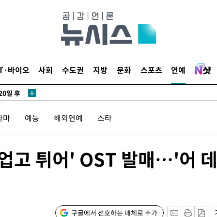
3명은 중
IT·바이오
사회
수도권
지방
문화
스포츠
연예
에서 두차
20일 후
라마
예능
해외연예
스타
3명은 중
업고 튀어' OST 발매…'어 
에서 두차
20일 후
구글에서 선호하는 매체로 추가