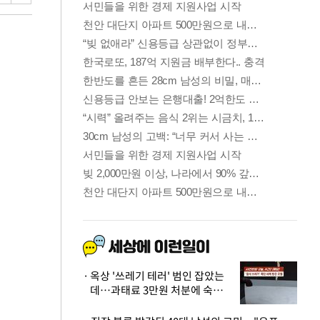
옥상 '쓰레기 테러' 범인 잡았는
데…과태료 3만원 처분에 숙박업
주 허탈