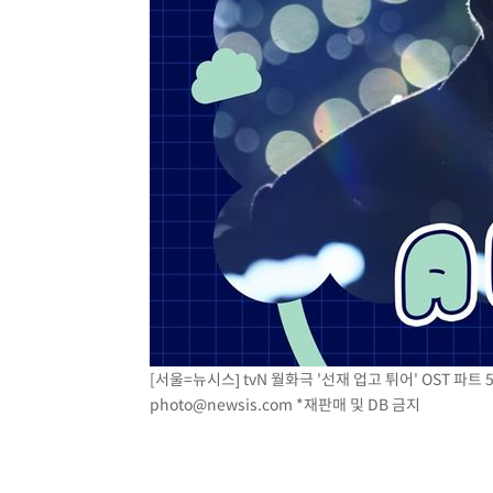
[서울=뉴시스] tvN 월화극 '선재 업고 튀어' OST 파트 5 '
photo@newsis.com
*재판매 및 DB 금지