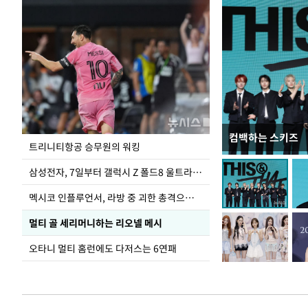
컴백하는 스키즈
입추 하루 앞둔 
트리니티항공 승무원의 워킹
폭염
삼성전자, 7일부터 갤럭시 Z 폴드8 울트라·폴드8·플립8 출시
멕시코 인플루언서, 라방 중 괴한 총격으로 사망
멀티 골 세리머니하는 리오넬 메시
오타니 멀티 홈런에도 다저스는 6연패