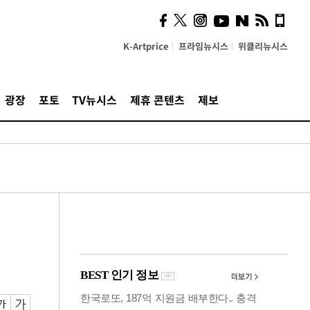
즈, 소리 봇짐 지고 세상으
로 "韓 요소 깊게 우려내"
K-Artprice
프라임뉴시스
위클리뉴시스
광장
포토
TV뉴시스
제휴 콘텐츠
제보
데