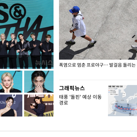
전남광주… 열화상 카메라에 담긴
폭염으로 멈춘 프로야구… 발걸음 돌리는
그래픽뉴스
태풍 '돌핀' 예상 이동
경로