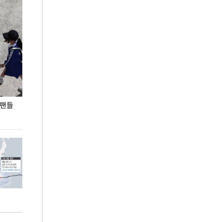
 팬들
이 대통령, '청년 대책 속도 높여야…폭염 문제도
입추 코앞인데 전
총력 대응'