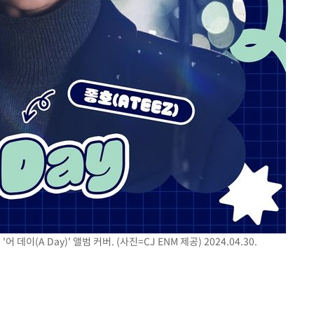
어 데이(A Day)' 앨범 커버. (사진=CJ ENM 제공) 2024.04.30.