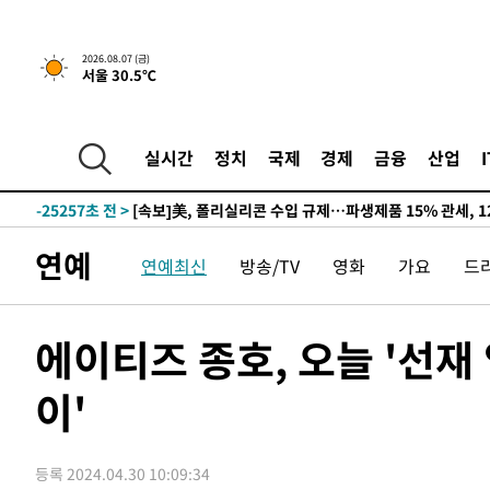
2026.08.07 (금)
서울 30.5℃
-21108초 전 >
[속보] 뉴욕증시, 일제 하락 마감…나스닥 0.06%↓
-32280초 전 >
시리아 다마스쿠스 교외에서 미니버스 폭발.. 14명 부상, 
태
-31578초 전 >
입추에도 극한더위…서울 낮 39도 '폭염중대경보'
실시간
정치
국제
경제
금융
산업
-26542초 전 >
이란, 호르무즈서 "적국 목표물들"과 대치로 남부 케슘섬
례 큰 폭발음
-25257초 전 >
[속보]美, 폴리실리콘 수입 규제…파생제품 15% 관세, 1
발효
-23408초 전 >
[속보]트럼프, 美 원정출산 금지 행정명령 서명
연예
연예최신
방송/TV
영화
가요
드
-21108초 전 >
[속보] 뉴욕증시, 일제 하락 마감…나스닥 0.06%↓
-32280초 전 >
시리아 다마스쿠스 교외에서 미니버스 폭발.. 14명 부상, 
태
-31578초 전 >
입추에도 극한더위…서울 낮 39도 '폭염중대경보'
에이티즈 종호, 오늘 '선재 
-26542초 전 >
이란, 호르무즈서 "적국 목표물들"과 대치로 남부 케슘섬
례 큰 폭발음
이'
-25257초 전 >
[속보]美, 폴리실리콘 수입 규제…파생제품 15% 관세, 1
발효
-23408초 전 >
[속보]트럼프, 美 원정출산 금지 행정명령 서명
-21108초 전 >
[속보] 뉴욕증시, 일제 하락 마감…나스닥 0.06%↓
등록 2024.04.30 10:09:34