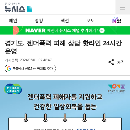
메인
랭킹
섹션
포토
경기도, 젠더폭력 피해 상담 핫라인 24시간
운영
기사등록
2024/05/01 07:48:47
가
가
구글에서 선호하는 매체로 추가