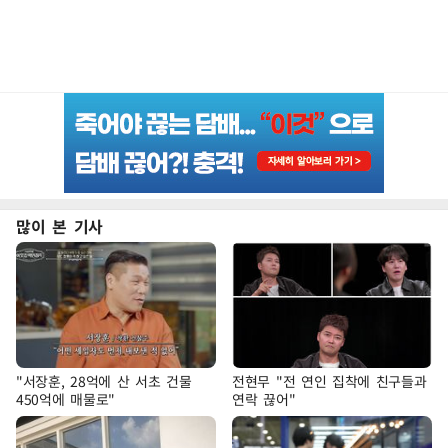
많이 본 기사
"서장훈, 28억에 산 서초 건물
전현무 "전 연인 집착에 친구들과
450억에 매물로"
연락 끊어"