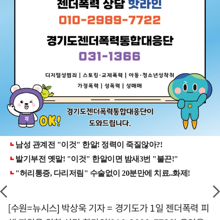
[수원=뉴시스] 박상욱 기자 = 경기도가 1일 젠더폭력 피