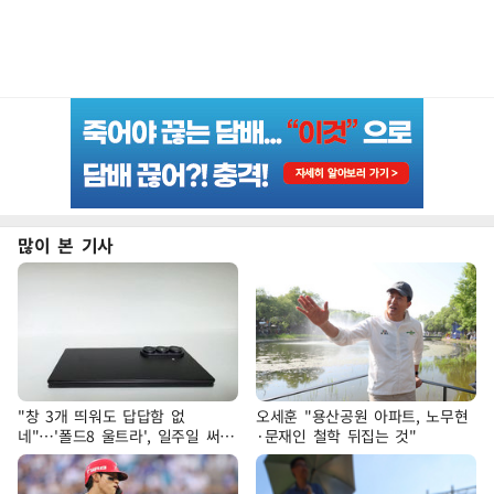
많이 본 기사
"창 3개 띄워도 답답함 없
오세훈 "용산공원 아파트, 노무현
네"…'폴드8 울트라', 일주일 써보
·문재인 철학 뒤집는 것"
니