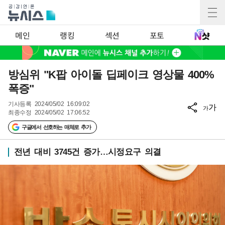
메인
랭킹
섹션
포토
방심위 "K팝 아이돌 딥페이크 영상물 400%
폭증"
기사등록
2024/05/02 16:09:02
가
가
최종수정
2024/05/02 17:06:52
구글에서 선호하는 매체로 추가
전년 대비 3745건 증가…시정요구 의결