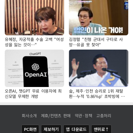
유혜정, 자궁적출 수술 고백 "여성
김정렬 "친형 군대서 구타로 사
성을 잃는 것이…"
망…유골 못 찾아"
오픈AI, 챗GPT 무료 이용자에 최
金, 제주·인천 승리로 1위 재탈
신모델 무제한 개방
환…누적 '0.86%p' 초박빙에 호
남 표심 주목
회사소개
제휴/컨텐츠 판매
약관·정책
고충처리
PC화면
제보하기
앱 다운로드
맨위로↑