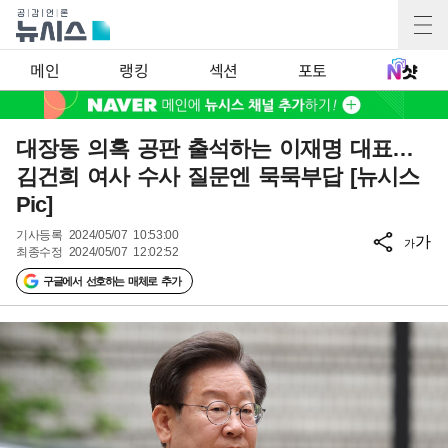
메인
랭킹
섹션
포토
대장동 의혹 공판 출석하는 이재명 대표…
김건희 여사 수사 질문엔 묵묵부답 [뉴시스
Pic]
기사등록
2024/05/07 10:53:00
가
가
최종수정
2024/05/07 12:02:52
구글에서 선호하는 매체로 추가