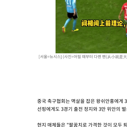
[서울=뉴시스] (사진=어릴 때부터 다롄 팬(从小就是大连
중국 축구협회는 멱살을 잡은 왕쉬안훙에게 3
선핑에게도 3경기 출전 정지와 3만 위안의 
현지 매체들은 "팔꿈치로 가격한 것이 모두 