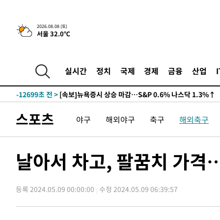
2026.08.08 (토)
서울 32.0℃
-12719초 전 >
[속보]뉴욕증시 상승 마감…S&P 0.6% 나스닥 1.3%↑
-30952초 전 >
[속보]'압수수색·성접대 논란' 축구협회 "실망과 걱정 
실시간
정치
국제
경제
금융
산업
송"
-19573초 전 >
'최고 37도' 폭염 지속…강원동해안 최대 150㎜ 비
-12699초 전 >
[속보]뉴욕증시 상승 마감…S&P 0.6% 나스닥 1.3%↑
-30972초 전 >
[속보]'압수수색·성접대 논란' 축구협회 "실망과 걱정 
스포츠
야구
해외야구
축구
해외축구
송"
-19593초 전 >
'최고 37도' 폭염 지속…강원동해안 최대 150㎜ 비
-12719초 전 >
[속보]뉴욕증시 상승 마감…S&P 0.6% 나스닥 1.3%↑
날아서 차고, 팔꿈치 가격…
등록 2024.05.09 00:00:00
수정 2024.05.09 06:39:57