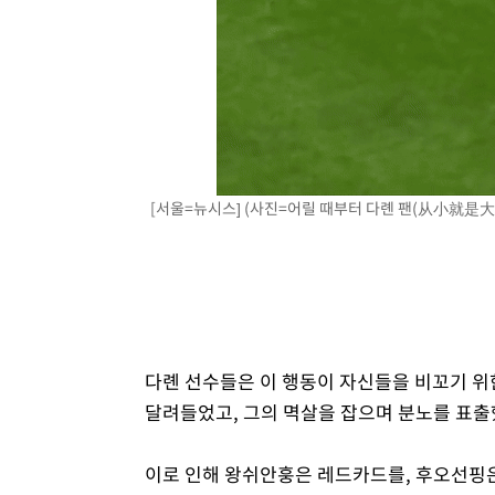
[서울=뉴시스] (사진=어릴 때부터 다롄 팬(从小就是大连
다롄 선수들은 이 행동이 자신들을 비꼬기 
달려들었고, 그의 멱살을 잡으며 분노를 표출
이로 인해 왕쉬안훙은 레드카드를, 후오선핑