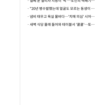
· 엘베 문 열리자 지팡이 '퍽'…노인의 택배기사 폭행 이유
· "20년 병수발했는데 얼굴도 모르는 동생이 유산 절반을"…배다른 형제 상속권 있을까
· 냄비 태우고 욕실 물바다…'치매 의심' 시어머니 검사 권유했다가 '날벼락'
· 새벽 식당 몰래 들어와 테이블서 '쿨쿨'…토사물 남기고 사라진 남성