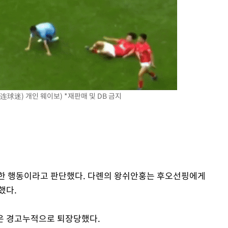
球迷) 개인 웨이보) *재판매 및 DB 금지
위한 행동이라고 판단했다. 다롄의 왕쉬안훙는 후오선핑에게
했다.
은 경고누적으로 퇴장당했다.