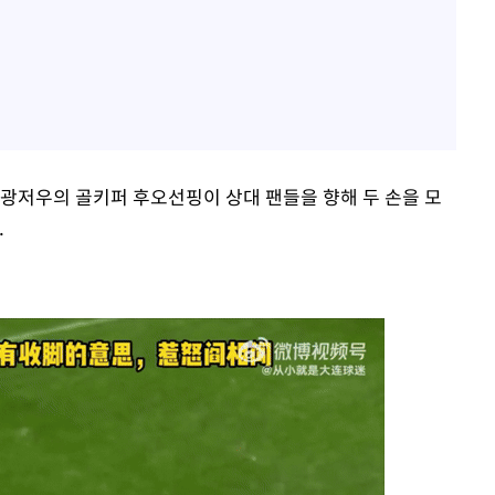
 광저우의 골키퍼 후오선핑이 상대 팬들을 향해 두 손을 모
.