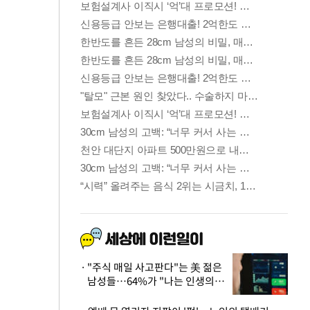
"주식 매일 사고판다"는 美 젊은
남성들…64%가 "나는 인생의
패배자“