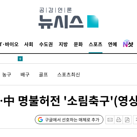
안겨드려 죄
IT·바이오
사회
수도권
지방
문화
스포츠
연예
안겨드려 죄
농구
배구
골프
스포츠최신
中 명불허전 '소림축구'(영상
구글에서 선호하는 매체로 추가