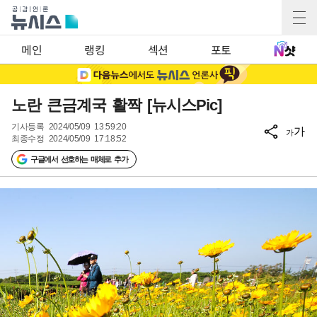
메인
랭킹
섹션
포토
노란 큰금계국 활짝 [뉴시스Pic]
기사등록
2024/05/09 13:59:20
가
가
최종수정
2024/05/09 17:18:52
구글에서 선호하는 매체로 추가