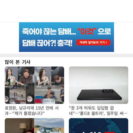
많이 본 기사
표창원, 남규리에 15년 만에 사
"창 3개 띄워도 답답함 없
과…"제가 틀렸습니다"
네"…'폴드8 울트라', 일주일 써보
니