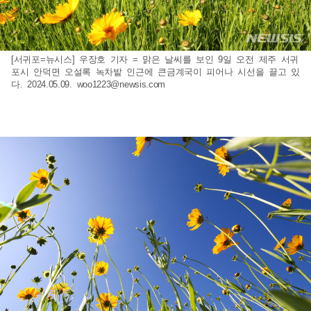
[서귀포=뉴시스] 우장호 기자 = 맑은 날씨를 보인 9일 오전 제주 서귀
포시 안덕면 오설록 녹차밭 인근에 큰금계국이 피어나 시선을 끌고 있
다. 2024.05.09.
woo1223@newsis.com