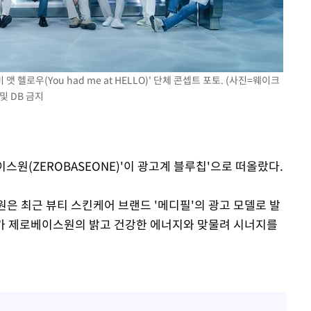
'마약 자숙' 유아인, 남사
1
볼뽀뽀 근황
리(종합)
개
한정수 "황정민 선배만 
2
급대우'
공개하라"
설 '온도
앳 헬로우(You had me at HELLO)' 단체 콘셉트 포토. (사진=웨이크
손떨림 건강이상설 한승연
3
건
및 DB 금지
치료 중"
 밝혀
기름값 뛰자 친환경차 인
4
발로 부상
차 트렌드[세쓸통]
 논의
이스원(ZEROBASEONE)'이 광고계 블루칩'으로 떠올랐다.
LAFC 손흥민, 리그스컵 
밀정보, 언
5
격…득점포 재가동 도전
은 최근 뷰티 스킨케어 브랜드 '메디필'의 광고 모델로 발
 있어”
공장 로봇의 '두뇌'를 잡아
6
가 제로베이스원의 밝고 건강한 에너지와 맞물려 시너지를
지컬 AI 경쟁
'여긴 20도, 저긴 50도
7
폭염 저감시설 '온도차'