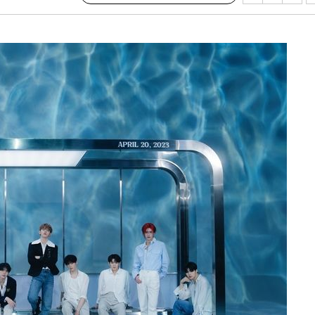
건
 밝혀
발로 부상
 논의
밀정보, 언
 있어”
승리…정청래
청래
청래 승리
7%·정청래
2%·김민석
0.30%
 차에 첫
동'