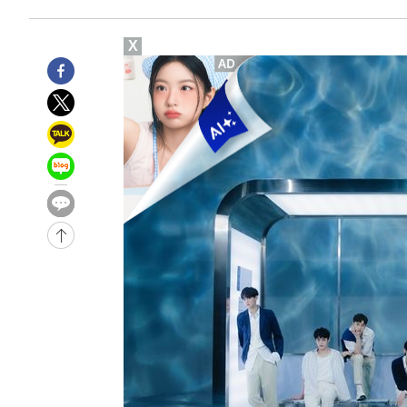
차'
-641초 전 >
콜롬비아 신임 우파 대통령 취임 하루만에 차량폭탄 폭발 사
1시간 전 >
튀르키예 외무장관, "메카 3국 방위협정은 이란이 목표 아냐 "
X
2시간 전 >
이군이 불법 군시설 건설한 레바논 남부에서 레바논군 3명 폭
3시간 전 >
[속보]美중부 사령관, 이스라엘 긴급방문 다중화된 전선 상황
3시간 전 >
美 국방부, 켄달 전 공군장관 보안허가 취소…“에어포스원 기
론 누출”
3시간 전 >
‘축구의 신’ 아르헨티나 축구 선수 메시의 부친 지병 별세
3시간 전 >
“美 이란전 무기 소진…북한과 분쟁시 주한 미군 취약해질 수
-31732초 전 >
[속보]與 강원·TK 당원투표 합산 김민석 48.54%로 
44.40%
-31066초 전 >
與 강원·TK 당원투표 합산 김민석 46.01%로 승리…정
44.53%
-30906초 전 >
[속보]與전대 권리당원투표…강원·경북 김민석, 대구 정
-30713초 전 >
[속보]與 당대표 경선, 경북 권리당원 투표 김민석 47.3
45.71%
-30615초 전 >
[속보]與 당대표 경선, 대구 권리당원 투표 정청래 47.8
46.35%
-30412초 전 >
[속보]與 당대표 경선, 강원 권리당원 투표 김민석 승리…5
득표
-28330초 전 >
"일본축구협회, 대한축구협회 성 접대 의혹 심판 조사"
-20972초 전 >
[속보]장은수, KLPGA 제주삼다수 역전 우승…데뷔 10년
정상
-16337초 전 >
"얼마나 더웠으면"…안동 물길공원서 헤엄친 구렁이 '소