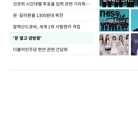
주유소 기름값 12
선관위 시간대별 투표율 입력 관련 기자회견하는 주진우 의원
원·달러환율 1300원대 목전
알렉산드로바, 세계 1위 사발렌카 격침
'문 열고 냉방중'
더불어민주당 현안 관련 간담회