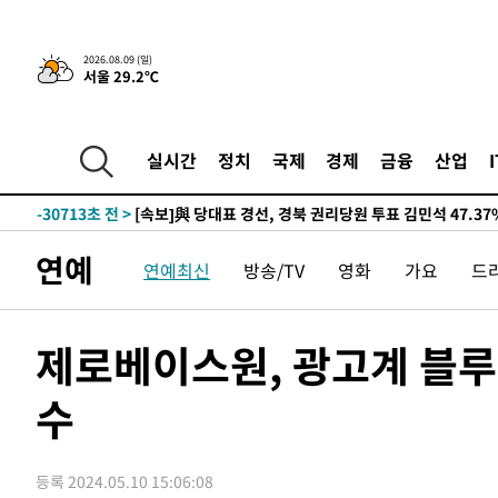
2026.08.09 (일)
서울 29.2℃
3시간 전 >
“美 이란전 무기 소진…북한과 분쟁시 주한 미군 취약해질 수
-31732초 전 >
[속보]與 강원·TK 당원투표 합산 김민석 48.54%로 
44.40%
-31066초 전 >
與 강원·TK 당원투표 합산 김민석 46.01%로 승리…정
실시간
정치
국제
경제
금융
산업
44.53%
-30906초 전 >
[속보]與전대 권리당원투표…강원·경북 김민석, 대구 정
-30713초 전 >
[속보]與 당대표 경선, 경북 권리당원 투표 김민석 47.3
45.71%
-30615초 전 >
[속보]與 당대표 경선, 대구 권리당원 투표 정청래 47.8
연예
연예최신
방송/TV
영화
가요
드
46.35%
-30412초 전 >
[속보]與 당대표 경선, 강원 권리당원 투표 김민석 승리…5
득표
-28330초 전 >
"일본축구협회, 대한축구협회 성 접대 의혹 심판 조사"
-20972초 전 >
[속보]장은수, KLPGA 제주삼다수 역전 우승…데뷔 10년
제로베이스원, 광고계 블
정상
-16337초 전 >
"얼마나 더웠으면"…안동 물길공원서 헤엄친 구렁이 '소
수
-16264초 전 >
손흥민, 68분 뛰고 2경기 침묵…LAFC, 톨루카에 1-0 승
-15536초 전 >
'2경기 연속 침묵' 손흥민, 톨루카전 68분만 뛰고 슈팅 0
-14288초 전 >
이강인, 오늘 서울서 AT마드리드 입단식…'전례 없는 특
등록 2024.05.10 15:06:08
-1170초 전 >
'여긴 20도, 저긴 50도'…열화상 카메라로 본 폭염 저감시