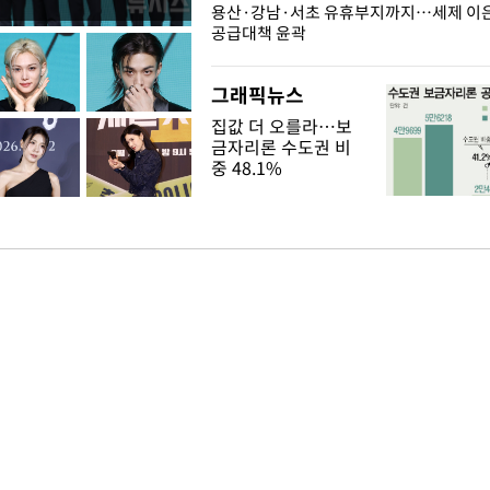
주째 하락, L당 1천800원대
용산·강남·서초 유휴부지까지…세제 이은 
공급대책 윤곽
그래픽뉴스
집값 더 오를라…보
금자리론 수도권 비
중 48.1%