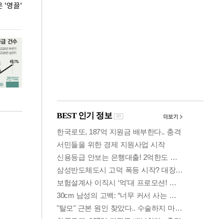
'영끌'
폭염 속 주말 풍경은?
극한 폭염에 바
도