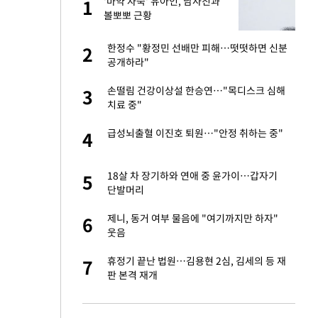
친과
'마약 자숙' 유아인, 남사친과
1
1
볼뽀뽀 근황
피해…떳떳하면 신분
한정수 "황정민 선배만 피해…떳떳하면 신분
2
2
공개하라"
…"목디스크 심해
손떨림 건강이상설 한승연…"목디스크 심해
3
3
치료 중"
기↑…변하는 자동
급성뇌출혈 이진호 퇴원…"안정 취하는 중"
4
4
톨루카전 선발 출
18살 차 장기하와 연애 중 윤가이…갑자기
5
5
단발머리
라…IT서비스, 피
제니, 동거 여부 물음에 "여기까지만 하자"
6
6
웃음
'…열화상 카메라로 본
휴정기 끝난 법원…김용현 2심, 김세의 등 재
7
7
판 본격 재개