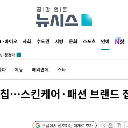
 있어”
승리…정청래
청래
IT·바이오
사회
수도권
지방
문화
스포츠
연예
청래 승리
7%·정청래
2%·김민석
라마
예능
해외연예
스타
0.30%
 차에 첫
루칩…스킨케어·패션 브랜드 
동'
리(종합)
개
급대우'
구글에서 선호하는 매체로 추가
설 '온도