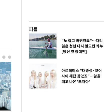
피플
"노 잡고 바뀌었죠"…다리
잃은 청년 다시 일으킨 카누
[당신 옆 장애인]
아르테미스 "대중성·코어
사이 해답 찾았죠"…알을
깨고 나온 '초자아'