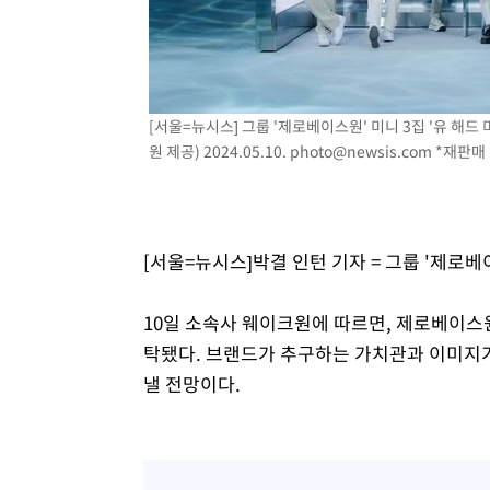
-16264초 전 >
손흥민, 68분 뛰고 2경기 침묵…LAFC, 톨루카에 1-0 승
-15536초 전 >
'2경기 연속 침묵' 손흥민, 톨루카전 68분만 뛰고 슈팅 0
-14288초 전 >
이강인, 오늘 서울서 AT마드리드 입단식…'전례 없는 특
-1170초 전 >
'여긴 20도, 저긴 50도'…열화상 카메라로 본 폭염 저감시
[서울=뉴시스] 그룹 '제로베이스원' 미니 3집 '유 해드 미 
차'
-641초 전 >
콜롬비아 신임 우파 대통령 취임 하루만에 차량폭탄 폭발 사
원 제공) 2024.05.10.
photo@newsis.com
*재판매 
1시간 전 >
튀르키예 외무장관, "메카 3국 방위협정은 이란이 목표 아냐 "
2시간 전 >
이군이 불법 군시설 건설한 레바논 남부에서 레바논군 3명 폭
3시간 전 >
[속보]美중부 사령관, 이스라엘 긴급방문 다중화된 전선 상황
[서울=뉴시스]박결 인턴 기자 = 그룹 '제로베
3시간 전 >
美 국방부, 켄달 전 공군장관 보안허가 취소…“에어포스원 기
론 누출”
3시간 전 >
‘축구의 신’ 아르헨티나 축구 선수 메시의 부친 지병 별세
10일 소속사 웨이크원에 따르면, 제로베이스원
3시간 전 >
“美 이란전 무기 소진…북한과 분쟁시 주한 미군 취약해질 수
탁됐다. 브랜드가 추구하는 가치관과 이미지
낼 전망이다.