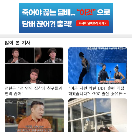
많이 본 기사
전현무 "전 연인 집착에 친구들과
"여군 지원 막힌 UDT 훈련 직접
연락 끊어"
해봤습니다"…707 출신 女유튜버
'완벽 소화'