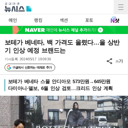
메인
랭킹
섹션
포토
보테가 베네타, 백 가격도 올렸다…올 상반
기 인상 예정 브랜드는
기사등록
2024/05/17 19:09:36
가
가
구글에서 선호하는 매체로 추가
보테가 베네타 스몰 안디아모 573만원→645만원
다미아니·델보, 6월 인상 검토…크리드 인상 계획