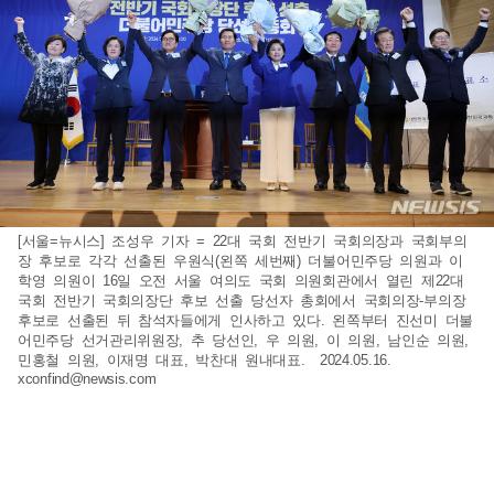
[서울=뉴시스] 조성우 기자 = 22대 국회 전반기 국회의장과 국회부의
장 후보로 각각 선출된 우원식(왼쪽 세번째) 더불어민주당 의원과 이
학영 의원이 16일 오전 서울 여의도 국회 의원회관에서 열린 제22대
국회 전반기 국회의장단 후보 선출 당선자 총회에서 국회의장-부의장
후보로 선출된 뒤 참석자들에게 인사하고 있다. 왼쪽부터 진선미 더불
어민주당 선거관리위원장, 추 당선인, 우 의원, 이 의원, 남인순 의원,
민홍철 의원, 이재명 대표, 박찬대 원내대표. 2024.05.16.
xconfind@newsis.com