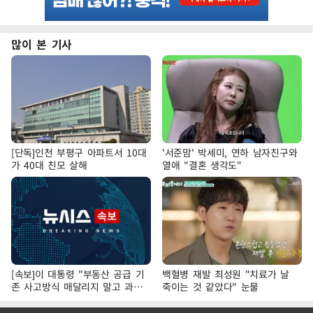
많이 본 기사
[단독]인천 부평구 아파트서 10대
'서준맘' 박세미, 연하 남자친구와
가 40대 친모 살해
열애 "결혼 생각도"
[속보]이 대통령 "부동산 공급 기
백혈병 재발 최성원 "치료가 날
존 사고방식 매달리지 말고 과감
죽이는 것 같았다" 눈물
히 실천"