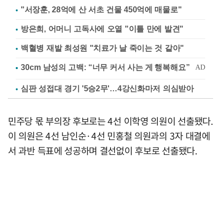
"서장훈, 28억에 산 서초 건물 450억에 매물로"
방은희, 어머니 고독사에 오열 "이틀 만에 발견"
백혈병 재발 최성원 "치료가 날 죽이는 것 같아"
심판 성접대 경기 '5승2무'…4강신화마저 의심받아
민주당 몫 부의장 후보로는 4선 이학영 의원이 선출됐다.
이 의원은 4선 남인순·4선 민홍철 의원과의 3자 대결에
서 과반 득표에 성공하며 결선없이 후보로 선출됐다.