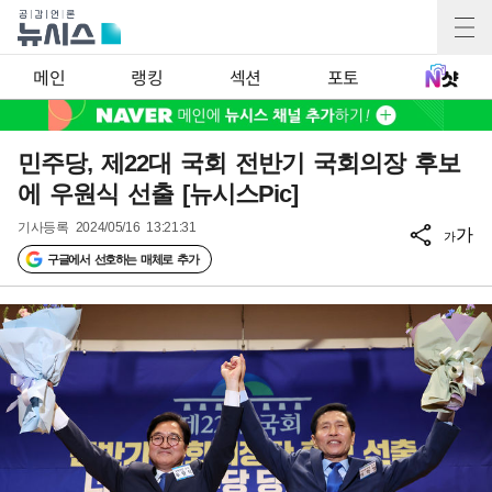
메인
랭킹
섹션
포토
민주당, 제22대 국회 전반기 국회의장 후보
에 우원식 선출 [뉴시스Pic]
기사등록
2024/05/16 13:21:31
가
가
구글에서 선호하는 매체로 추가