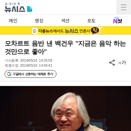
메인
랭킹
섹션
포토
모차르트 음반 낸 백건우 "지금은 음악 하는
것만으로 좋아"
기사등록
2024/05/16 14:35:58
가
가
최종수정
2024/05/16 14:46:41
구글에서 선호하는 매체로 추가