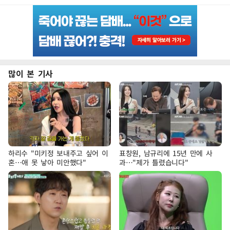
많이 본 기사
하리수 "미키정 보내주고 싶어 이
표창원, 남규리에 15년 만에 사
혼…애 못 낳아 미안했다"
과…"제가 틀렸습니다"