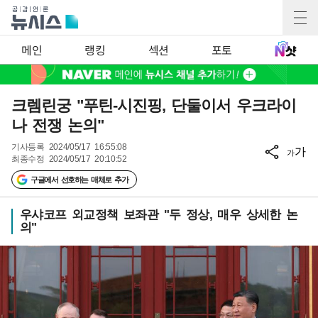
메인
랭킹
섹션
포토
크렘린궁 "푸틴-시진핑, 단둘이서 우크라이
나 전쟁 논의"
기사등록
2024/05/17 16:55:08
가
가
최종수정
2024/05/17 20:10:52
구글에서 선호하는 매체로 추가
우샤코프 외교정책 보좌관 "두 정상, 매우 상세한 논
의"