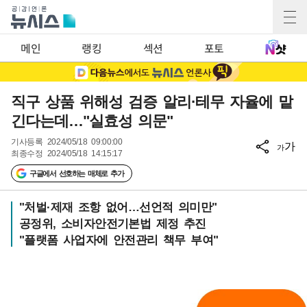
메인
랭킹
섹션
포토
직구 상품 위해성 검증 알리·테무 자율에 맡
긴다는데…"실효성 의문"
기사등록
2024/05/18 09:00:00
가
가
최종수정
2024/05/18 14:15:17
구글에서 선호하는 매체로 추가
"처벌·제재 조항 없어…선언적 의미만"
공정위, 소비자안전기본법 제정 추진
"플랫폼 사업자에 안전관리 책무 부여"