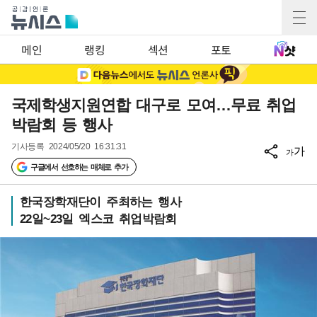
메인
랭킹
섹션
포토
국제학생지원연합 대구로 모여…무료 취업
박람회 등 행사
기사등록
2024/05/20 16:31:31
가
가
구글에서 선호하는 매체로 추가
한국장학재단이 주최하는 행사
22일~23일 엑스코 취업박람회