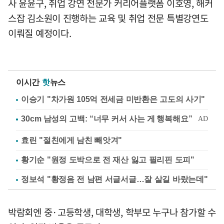
사 윤윤구, 취업 강연 전문가 커리어플랫폼 이호영, 해커
스잡 김소원이 진행하는 교육 및 취업 전문 특별강연도
이뤄질 예정이다.
이시간
핫
뉴스
이승기 "차가원 105억 전세금 미반환은 고도의 사기"
효린 "절친에게 남친 빼앗겨"
황기순 "원정 도박으로 전 재산 잃고 필리핀 도피"
정보석 "황정음 전 남편 서글서글…잘 살길 바랐는데"
박람회엔 중·고등학생, 대학생, 학부모 누구나 참가할 수