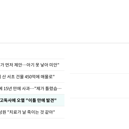
내가 먼저 제안…아기 못 낳아 미안"
에 산 서초 건물 450억에 매물로"
표창원, 남규리에 15년 만에 사과…"제가 틀렸습니다"
 고독사에 오열 "이틀 만에 발견"
원 "치료가 날 죽이는 것 같아"