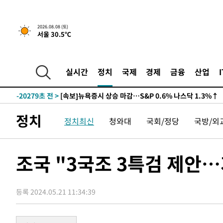
2026.08.08 (토)
서울 30.5℃
-20279초 전 >
[속보]뉴욕증시 상승 마감…S&P 0.6% 나스닥 1.3%↑
-27153초 전 >
'최고 37도' 폭염 지속…강원동해안 최대 150㎜ 비
실시간
정치
국제
경제
금융
산업
-20279초 전 >
[속보]뉴욕증시 상승 마감…S&P 0.6% 나스닥 1.3%↑
-27153초 전 >
'최고 37도' 폭염 지속…강원동해안 최대 150㎜ 비
-20279초 전 >
[속보]뉴욕증시 상승 마감…S&P 0.6% 나스닥 1.3%↑
정치
정치최신
청와대
국회/정당
국방/외
조국 "3국조 3특검 제안
등록 2024.05.21 11:34:39