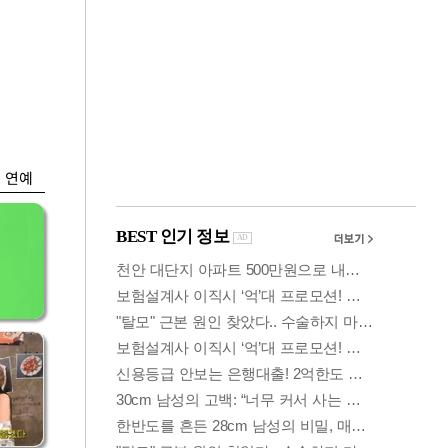
금융
나왔
단일종목 레버리지
찾
규제후 거래대금 7%
로 급감
연예