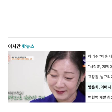
이시간
핫뉴스
하리수 "이혼 
"서장훈, 28억
방은희, 어머니
백혈병 재발 최성