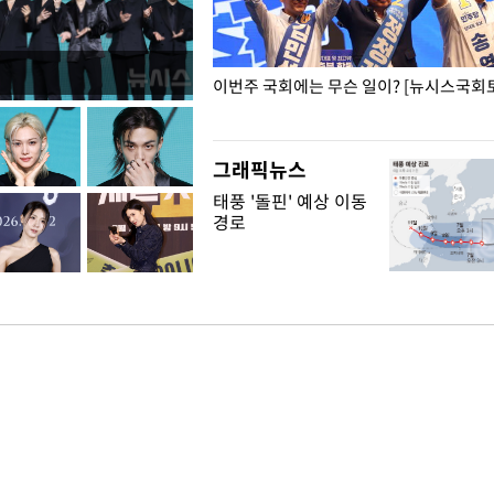
폭력 피해자에 위로·사과…"국가
이번주 국회에는 무슨 일이? [뉴시스국회토
"
그래픽뉴스
태풍 '돌핀' 예상 이동
경로