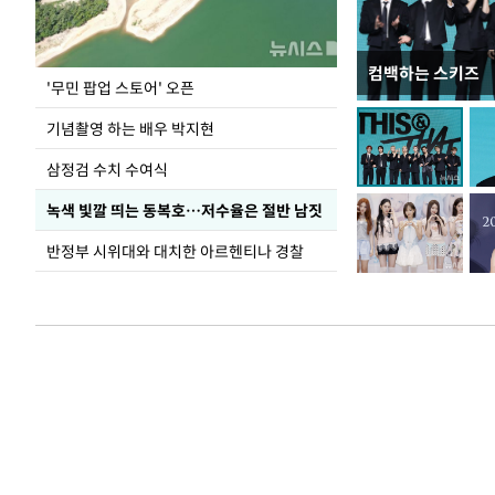
컴백하는 스키즈
이 대통령, 국가
'무민 팝업 스토어' 오픈
가 책임지고 치유
기념촬영 하는 배우 박지현
삼정검 수치 수여식
녹색 빛깔 띄는 동복호…저수율은 절반 남짓
반정부 시위대와 대치한 아르헨티나 경찰