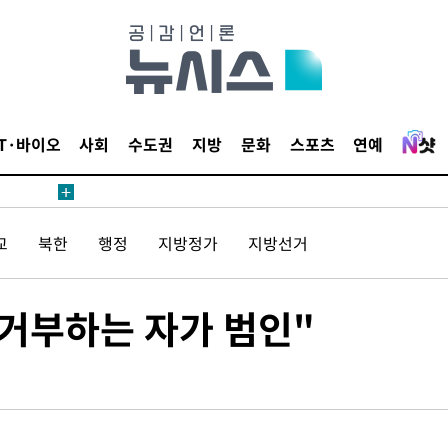
IT·바이오
사회
수도권
지방
문화
스포츠
연예
교
북한
행정
지방정가
지방선거
…거부하는 자가 범인"