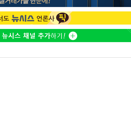
백혈병 재발 최성원 "치료
1
날 죽이는 것 같았다" 눈물
'서준맘' 박세미, 연하 남
2
생각도"
[단독]인천 부평구 아파트서
3
모 살해
하리수 "미키정 보내주고 
4
낳아 미안했다"
이 대통령, 6시간 부동산 
5
의…"기존 사고 방식에 매
히 실천"(종합)
英유명 여배우, 큰 교통사
6
살았다
이 대통령, 'ISA·주가누
7
질타하며 재검토 지시