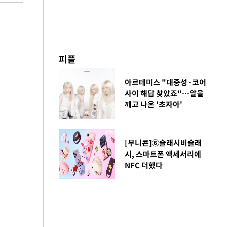
피플
아르테미스 "대중성·코어
사이 해답 찾았죠"…알을
깨고 나온 '초자아'
[부니콘]⑥슬래시비슬래
시, 스마트폰 액세서리에
NFC 더했다