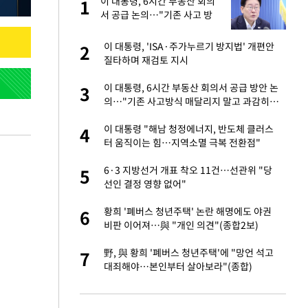
가
이 대통령, 6시간 부동산 회의
1
1
서 공급 논의…"기존 사고 방
식에 매달리지 말고 과감히 실
천"(종합)
자친구와 열애 "결혼
이 대통령, 'ISA·주가누르기 방지법' 개편안
2
2
질타하며 재검토 지시
 10대가 40대 친
이 대통령, 6시간 부동산 회의서 공급 방안 논
3
3
의…"기존 사고방식 매달리지 말고 과감히
실천"
싶어 이혼…애 못
이 대통령 "해남 청정에너지, 반도체 클러스
4
4
터 움직이는 힘…지역소멸 극복 전환점"
회의서 공급 논
6·3 지방선거 개표 착오 11건…선관위 "당
5
5
달리지 말고 과감
선인 결정 영향 없어"
고서 기아차 덕에
황희 '폐버스 청년주택' 논란 해명에도 야권
6
6
비판 이어져…與 "개인 의견"(종합2보)
르기 방지법' 개편안
野, 與 황희 '폐버스 청년주택'에 "망언 석고
7
7
대죄해야…본인부터 살아보라"(종합)