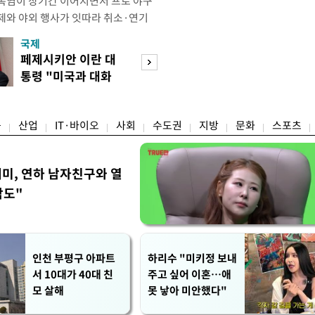
폭염이 장기간 이어지면서 프로 야구
제와 야외 행사가 잇따라 취소·연기
테니스장, 풋살장 등 야외 체육시설도
국제
경제
을 단축하는 등 폭염 대응에 나섰다.
페제시키안 이란 대
호가 낮춘 매물 
 단순히 불쾌한 더위를 넘어 신체가
통령 "미국과 대화
다…종부세 출구 
 이르렀다며 야외 활동 시 생명에 치
지속"
는 강남
융
산업
IT·바이오
사회
수도권
지방
문화
스포츠
세미, 연하 남자친구와 열
각도"
인천 부평구 아파트
하리수 "미키정 보내
서 10대가 40대 친
주고 싶어 이혼…애
모 살해
못 낳아 미안했다"