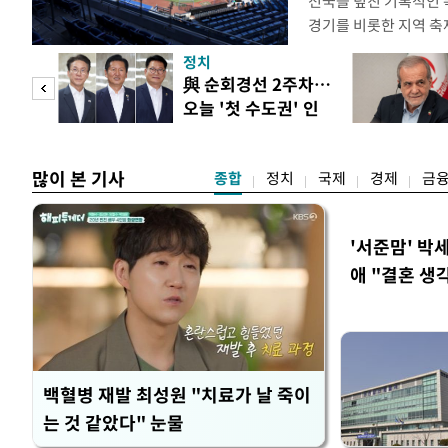
전국을 덮친 기록적인 
경기를 비롯한 지역 축
되고 있다. 골프장과 
정치
문을 닫거나 운영 시간
 두
與 순회경선 2주차…
전문가들은 최근 폭염이
오늘 '첫 수도권' 인
감당하기 어려운 수준에
 정도
천 주목
명적
많이 본 기사
종합
정치
국제
경제
금
'서준맘' 박
애 "결혼 생
백혈병 재발 최성원 "치료가 날 죽이
는 것 같았다" 눈물