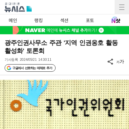
메인
랭킹
섹션
포토
광주인권사무소 주관 '지역 인권옹호 활동
활성화' 토론회
기사등록
2024/05/21 14:30:11
가
가
구글에서 선호하는 매체로 추가