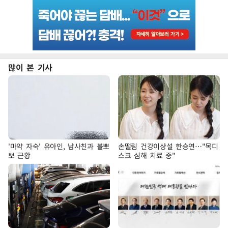
많이 본 기사
'마약 자숙' 유아인, 남사친과 볼뽀
손떨림 건강이상설 한승연…"목디
뽀 근황
스크 심해 치료 중"