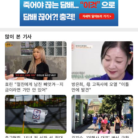
많이 본 기사
효린 "절친에게 남친 빼앗겨…지
방은희, 母 고독사에 오열 "이틀
금이라면 가만 안 있어"
만에 발견"
축구협회, 15년 전 심판 성 접대
김지수, '여행사 대표' 변신 근황