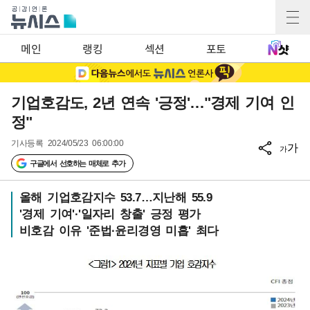
메인
랭킹
섹션
포토
기업호감도, 2년 연속 '긍정'…"경제 기여 인
정"
기사등록
2024/05/23 06:00:00
가
가
구글에서 선호하는 매체로 추가
올해 기업호감지수 53.7…지난해 55.9
'경제 기여'·'일자리 창출' 긍정 평가
비호감 이유 '준법·윤리경영 미흡' 최다