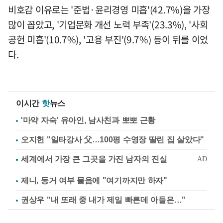
비호감 이유로는 '준법·윤리경영 미흡'(42.7%)을 가장
많이 꼽았고, '기업문화 개선 노력 부족'(23.3%), '사회
공헌 미흡'(10.7%), '고용 부진'(9.7%) 등이 뒤를 이었
다.
이시간
핫
뉴스
'마약 자숙' 유아인, 남사친과 뽀뽀 근황
오지헌 "일타강사 父…100평 수영장 딸린 집 살았다"
제니, 동거 여부 물음에 "여기까지만 하자"
권상우 "내 또래 중 내가 제일 빠른데 아들은…"