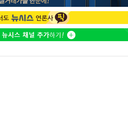
방은희, 母 고독사에 오열 
1
틀 만에 발견"
축구협회, 15년 전 심판 
2
재는 내부 지침 준수"
김지수, '여행사 대표' 변
3
니…"
축구협회 '성접대' 감사
4
컵·올림픽 심판 포함
프로야구 9일까지 폭염 취
5
후 7시 시작(종합)
[속보]합참 "北 발사체는
6
일…감시·경계태세 강화"
[속보] 뉴욕증시, 혼조 
7
0.3%↓, 다우 0.14%↑