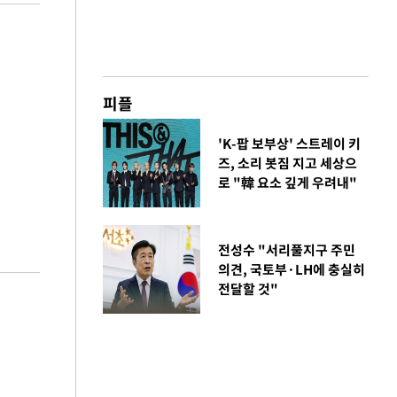
피플
'K-팝 보부상' 스트레이 키
즈, 소리 봇짐 지고 세상으
로 "韓 요소 깊게 우려내"
전성수 "서리풀지구 주민
의견, 국토부·LH에 충실히
전달할 것"