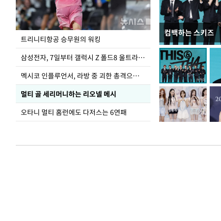
컴백하는 스키즈
입추 하루 앞둔 
트리니티항공 승무원의 워킹
폭염
삼성전자, 7일부터 갤럭시 Z 폴드8 울트라·폴드8·플립8 출시
멕시코 인플루언서, 라방 중 괴한 총격으로 사망
멀티 골 세리머니하는 리오넬 메시
오타니 멀티 홈런에도 다저스는 6연패