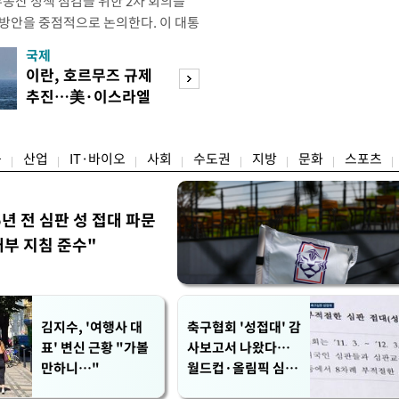
부동산 정책 점검을 위한 2차 회의를
 방안을 중점적으로 논의한다. 이 대통
와대에서 부동산 정책 점검 2차 회의
국제
경제
지난 3일 부동산·주식 시장 점검 비
이란, 호르무즈 규제
"가만히 있어도 
 주택 공급 물량을 최대한 확보하
추진…美·이스라엘
줄줄"…39도 건
만이다. 앞서 이 대통령은 1차
선박 차단
장의 사투
융
산업
IT·바이오
사회
수도권
지방
문화
스포츠
5년 전 심판 성 접대 파문
내부 지침 준수"
김지수, '여행사 대
축구협회 '성접대' 감
표' 변신 근황 "가볼
사보고서 나왔다…
만하니…"
월드컵·올림픽 심판
포함