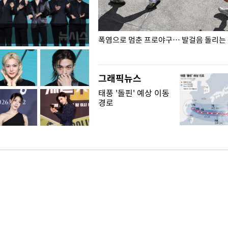
전남광주… 열화상 카메라에 담긴
폭염으로 멈춘 프로야구… 발걸음 돌리는
그래픽뉴스
태풍 '돌핀' 예상 이동
경로