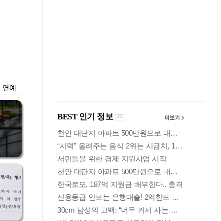
금융
땀이
외국인 폭풍매도에
설현
코스피 6200선 주저
앉아
연예