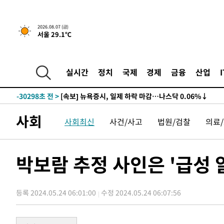
2026.08.07 (금)
서울 29.1℃
실시간
정치
국제
경제
금융
산업
-30298초 전 >
[속보] 뉴욕증시, 일제 하락 마감…나스닥 0.06%↓
사회
사회최신
사건/사고
법원/검찰
의료
박보람 추정 사인은 '급성
등록 2024.05.24 06:01:00
수정 2024.05.24 06:07:56