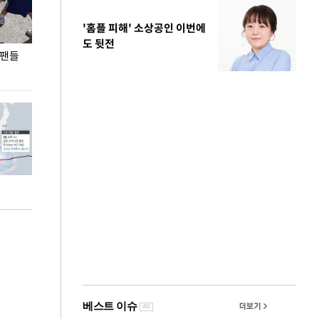
'홈플 피해' 소상공인 이번에
도 뒷전
 팬들
이 대통령, '청년 대책 속도 높여야…폭염 문제도
입추 코앞인데 전
총력 대응'