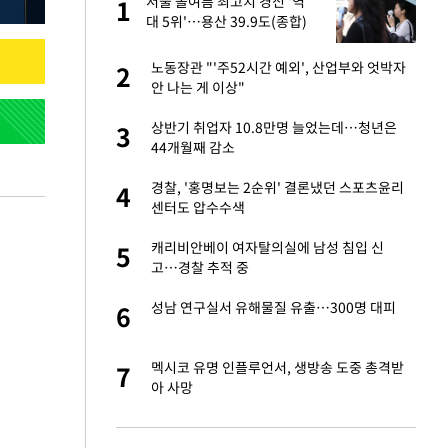
"이
서울 올여름 최고치 경신 '역
1
1
대 5위'…용산 39.9도(종합)
성 접대 파문에 "현
노동장관 "'주52시간 예외', 산업부와 엇박자
2
2
안 나는 게 이상"
신 근황 "가볼 만하
상반기 취업자 10.8만명 늘었는데…청년은
3
3
44개월째 감소
보고서 나왔다…월드
경찰, '홍명보는 2순위' 결론냈던 스포츠윤리
4
4
센터도 압수수색
소…11일 재개·오
캐리비안베이 여자탈의실에 남성 침입 신
5
5
고…경찰 추적 중
 단거리탄도미사
성남 연구실서 유해물질 유출…300명 대피
6
6
출발…나스닥
멕시코 유명 인플루언서, 생방송 도중 총격받
7
7
아 사망