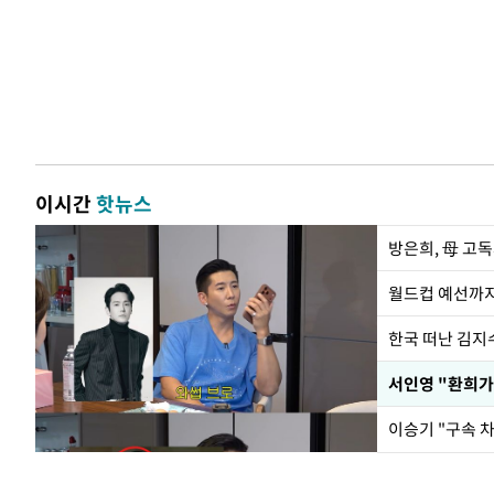
이시간
핫뉴스
방은희, 母 고독
월드컵 예선까지
한국 떠난 김지
서인영 "환희가
이승기 "구속 차