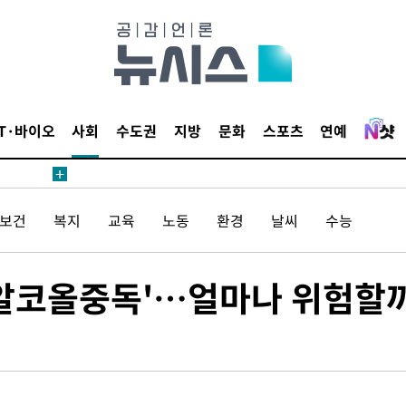
IT·바이오
사회
수도권
지방
문화
스포츠
연예
/보건
복지
교육
노동
환경
날씨
수능
 알코올중독'…얼마나 위험할