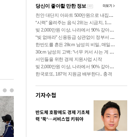
기자수첩
반도체 호황에도 경제 기초체
력 '뚝‘…서비스업 키워야