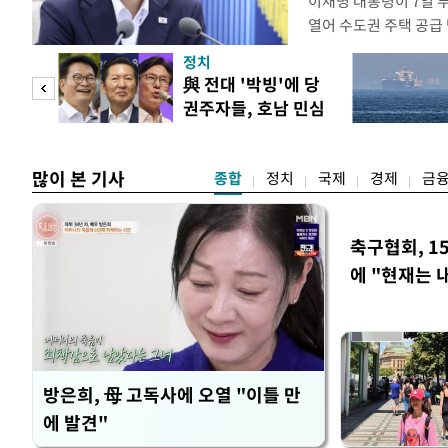
이재명 대통령이 7일 
열어 수도권 주택 공급
령은 이날 오후 2시 청
정치
를 비공개로 주재한다. 
"사적
與 전대 '박빙'에 당
공개 회의에서 "가용한
권주자들, 호남 민심
라"고 지시한 지 나흘 
 차
공략
많이 본 기사
종합
정치
국제
경제
금
축구협회, 1
에 "현재는 
방은희, 母 고독사에 오열 "이틀 만
에 발견"