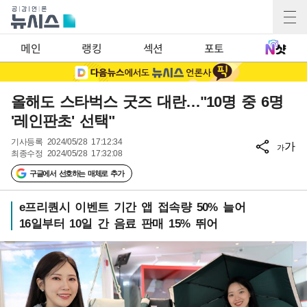
메인
랭킹
섹션
포토
올해도 스타벅스 굿즈 대란…"10명 중 6명
'레인판초' 선택"
기사등록
2024/05/28 17:12:34
가
가
최종수정
2024/05/28 17:32:08
구글에서 선호하는 매체로 추가
e프리퀀시 이벤트 기간 앱 접속량 50% 늘어
16일부터 10일 간 음료 판매 15% 뛰어