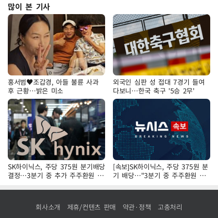
많이 본 기사
홍서범♥조갑경, 아들 불륜 사과
외국인 심판 성 접대 7경기 들여
후 근황…밝은 미소
다보니…한국 축구 '5승 2무'
SK하이닉스, 주당 375원 분기배당
[속보]SK하이닉스, 주당 375원 분
결정…3분기 중 추가 주주환원 발
기 배당…"3분기 중 주주환원 방
표
안 확정"
회사소개
제휴/컨텐츠 판매
약관·정책
고충처리