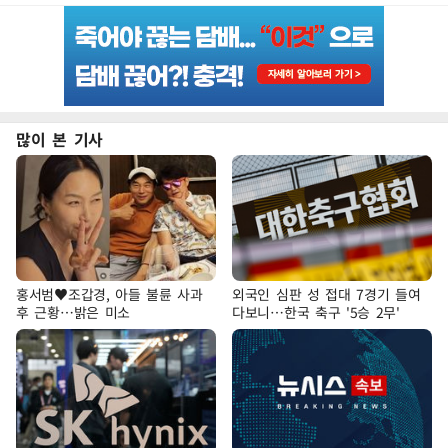
많이 본 기사
홍서범♥조갑경, 아들 불륜 사과
외국인 심판 성 접대 7경기 들여
후 근황…밝은 미소
다보니…한국 축구 '5승 2무'