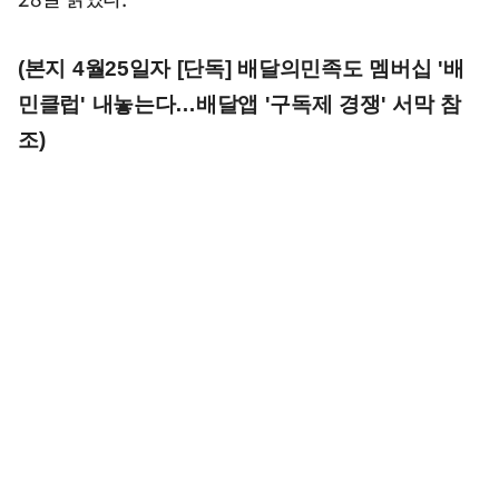
(본지 4월25일자 [단독] 배달의민족도 멤버십 '배
민클럽' 내놓는다…배달앱 '구독제 경쟁' 서막 참
조)