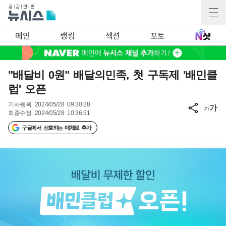
메인
랭킹
섹션
포토
"배달비 0원" 배달의민족, 첫 구독제 '배민클
럽' 오픈
기사등록
2024/05/28 09:30:28
가
가
최종수정
2024/05/28 10:36:51
구글에서 선호하는 매체로 추가