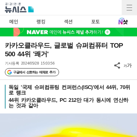
메인
랭킹
섹션
포토
카카오클라우드, 글로벌 슈퍼컴퓨터 TOP
500 44위 '쾌거'
기사등록
2024/05/28 15:03:56
가
가
구글에서 선호하는 매체로 추가
독일 '국제 슈퍼컴퓨팅 컨퍼런스(ISC)'에서 44위, 70위
로 랭크
44위 카카오클라우드, PC 212만 대가 동시에 연산하
는 것과 같아