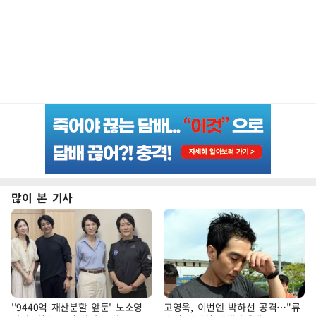
많이 본 기사
''9440억 재산분할 앞둔' 노소영
고영욱, 이번엔 박하선 공격…"류