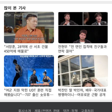
많이 본 기사
"서장훈, 28억에 산 서초 건물
전현무 "전 연인 집착에 친구들과
450억에 매물로"
연락 끊어"
"여군 지원 막힌 UDT 훈련 직접
박찬민 딸 박민하, 배우·국가대표
해봤습니다"…707 출신 女유튜버
병행하더니…여유로운 근황 공개
'완벽 소화'
회사소개
제휴/컨텐츠 판매
약관·정책
고충처리