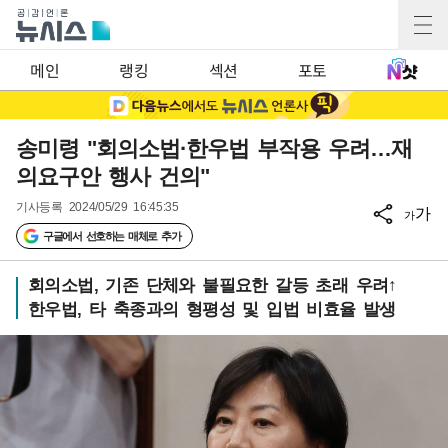
메인
랭킹
섹션
포토
송미령 "회의소법·한우법 부작용 우려…재
의요구안 행사 건의"
기사등록
2024/05/29 16:45:35
가
가
구글에서 선호하는 매체로 추가
회의소법, 기존 단체와 불필요한 갈등 초래 우려↑
한우법, 타 축종과의 형평성 및 입법 비효율 발생