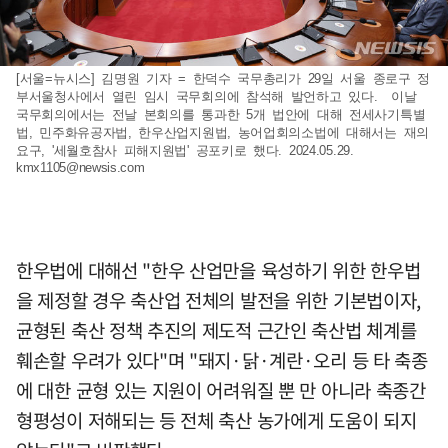
[서울=뉴시스] 김명원 기자 = 한덕수 국무총리가 29일 서울 종로구 정
부서울청사에서 열린 임시 국무회의에 참석해 발언하고 있다. 이날
국무회의에서는 전날 본회의를 통과한 5개 법안에 대해 전세사기특별
법, 민주화유공자법, 한우산업지원법, 농어업회의소법에 대해서는 재의
요구, '세월호참사 피해지원법' 공포키로 했다. 2024.05.29.
kmx1105@newsis.com
한우법에 대해선 "한우 산업만을 육성하기 위한 한우법
을 제정할 경우 축산업 전체의 발전을 위한 기본법이자,
균형된 축산 정책 추진의 제도적 근간인 축산법 체계를
훼손할 우려가 있다"며 "돼지·닭·계란·오리 등 타 축종
에 대한 균형 있는 지원이 어려워질 뿐 만 아니라 축종간
형평성이 저해되는 등 전체 축산 농가에게 도움이 되지