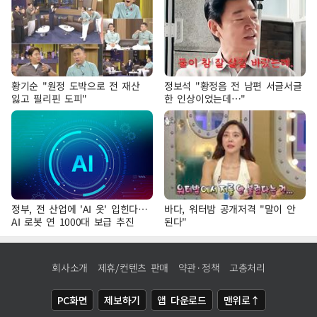
황기순 "원정 도박으로 전 재산
정보석 "황정음 전 남편 서글서글
잃고 필리핀 도피"
한 인상이었는데…"
정부, 전 산업에 'AI 옷' 입힌다…
바다, 워터밤 공개저격 "말이 안
AI 로봇 연 1000대 보급 추진
된다"
회사소개
제휴/컨텐츠 판매
약관·정책
고충처리
PC화면
제보하기
앱 다운로드
맨위로↑