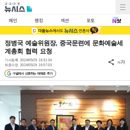
메인
랭킹
섹션
포토
정병국 예술위원장, 중국문련에 문화예술세
계총회 협력 요청
기사등록
2024/05/29 16:31:34
가
가
최종수정
2024/05/29 16:57:03
구글에서 선호하는 매체로 추가