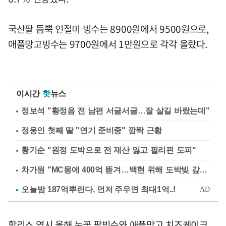
국산팥 듬뿍 인절미 빙수는 8900원에서 9500원으로,
애플망고빙수는 9700원에서 1만원으로 각각 올랐다.
이시간
핫
뉴스
정보석 "황정음 전 남편 서글서글…잘 살길 바랐는데"
정웅인 첫째 딸 "연기 준비중" 깜짝 근황
황기순 "원정 도박으로 전 재산 잃고 필리핀 도피"
차가원 "MC몽에 400억 뜯겨…백현 위해 도박빚 갚아줘"
할리스 역시 올해 눈꽃 팥빙수와 애플망고 치즈케이크