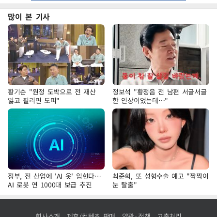
많이 본 기사
황기순 "원정 도박으로 전 재산
정보석 "황정음 전 남편 서글서글
잃고 필리핀 도피"
한 인상이었는데…"
정부, 전 산업에 'AI 옷' 입힌다…
최준희, 또 성형수술 예고 "짝짝이
AI 로봇 연 1000대 보급 추진
눈 탈출"
회사소개
제휴/컨텐츠 판매
약관·정책
고충처리