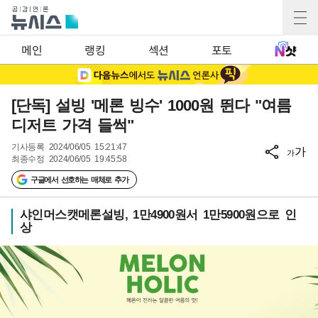
메인
랭킹
섹션
포토
[단독] 설빙 '메론 빙수' 1000원 뛴다 "여름
디저트 가격 들썩"
기사등록
2024/06/05 15:21:47
가
가
최종수정
2024/06/05 19:45:58
구글에서 선호하는 매체로 추가
샤인머스캣메론설빙, 1만4900원서 1만5900원으로 인
상