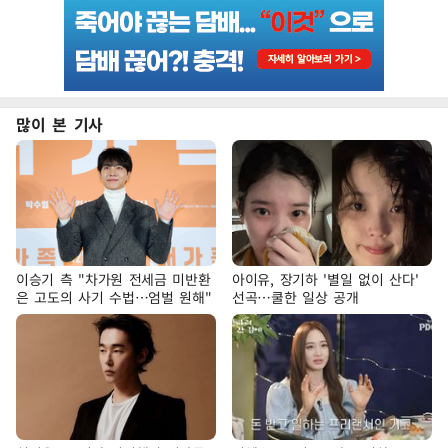
많이 본 기사
이승기 측 "차가원 전세금 미반환
아이유, 장기하 '별일 없이 산다'
은 고도의 사기 수법…엄벌 원해"
선곡…쿨한 일상 공개