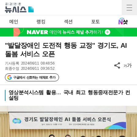
메인
랭킹
섹션
포토
"발달장애인 도전적 행동 교정" 경기도, AI
돌봄 서비스 오픈
기사등록
2024/06/11 08:48:56
가
가
최종수정
2024/06/11 09:36:52
구글에서 선호하는 매체로 추가
영상분석시스템 활용… 국내 최고 행동중재전문가 컨
설팅