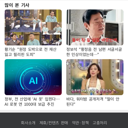
많이 본 기사
황기순 "원정 도박으로 전 재산
정보석 "황정음 전 남편 서글서글
잃고 필리핀 도피"
한 인상이었는데…"
정부, 전 산업에 'AI 옷' 입힌다…
바다, 워터밤 공개저격 "말이 안
AI 로봇 연 1000대 보급 추진
된다"
회사소개
제휴/컨텐츠 판매
약관·정책
고충처리