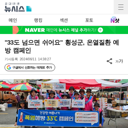
메인
랭킹
섹션
포토
"33도 넘으면 쉬어요" 횡성군, 온열질환 예
방 캠페인
기사등록
2024/06/11 14:38:27
가
가
구글에서 선호하는 매체로 추가