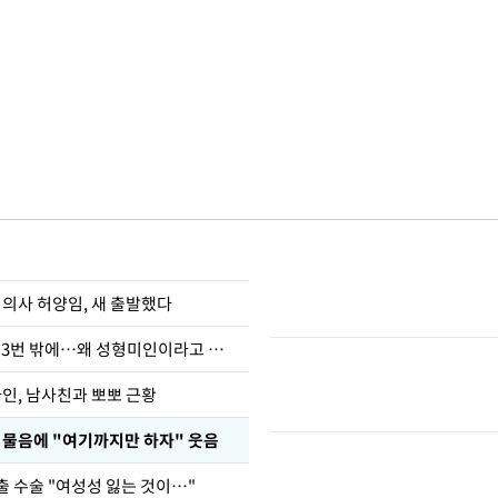
 의사 허양임, 새 출발했다
장영란 "쌍커풀 3번 밖에…왜 성형미인이라고 하냐"
아인, 남사친과 뽀뽀 근황
부 물음에 "여기까지만 하자" 웃음
출 수술 "여성성 잃는 것이…"