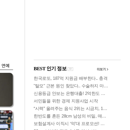
금융
박
변동성 커진 코스
연
피…거래대금 올해
최저
연예