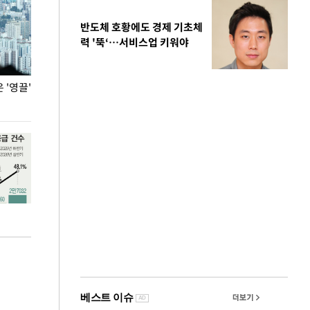
반도체 호황에도 경제 기초체
력 '뚝‘…서비스업 키워야
'영끌'
폭염 속 주말 풍경은?
극한 폭염에 바
도