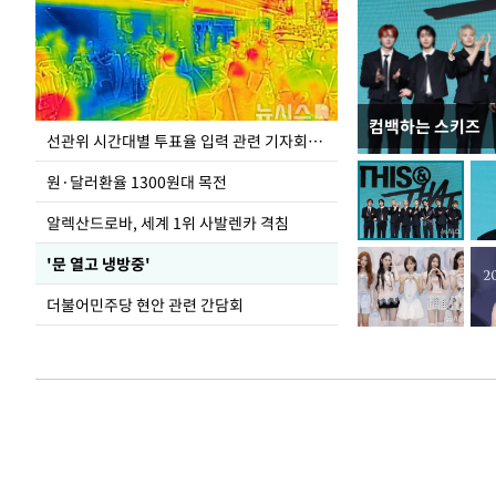
컴백하는 스키즈
주유소 기름값 12
선관위 시간대별 투표율 입력 관련 기자회견하는 주진우 의원
원·달러환율 1300원대 목전
알렉산드로바, 세계 1위 사발렌카 격침
'문 열고 냉방중'
더불어민주당 현안 관련 간담회