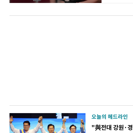
오늘의 헤드라인
"與전대 강원·경