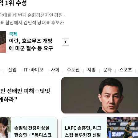
 1위 수성
전당대회 네 번째 순회경선지인 강원·
표 합산에서 김민석 당대표 후보가
)를 얻어 승리했다. 전날 제주·인천 권
국제
경제
후보가 앞섰다. 이에 따라 김 후보가
이란, 호르무즈 개방
세제·토허제 엇
점하게됐다. 소병훈 민주당 중앙당 선
에 미군 철수 등 요구
자…실거주 유예 
북구 인터불고 엑스코 호텔에서 열린
장 검토
융
산업
IT·바이오
사회
수도권
지방
문화
스포츠
정민 선배만 피해…떳떳
개하라"
손떨림 건강이상설
LAFC 손흥민, 리그
한승연…"목디스크
스컵 톨루카전 선발