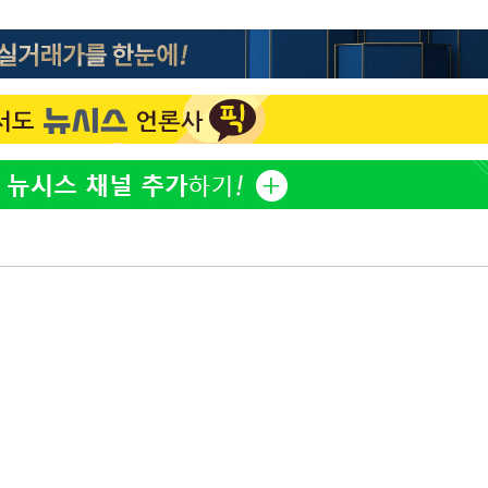
'마약 자숙' 유아인, 남사
1
동'
볼뽀뽀 근황
리(종합)
개
한정수 "황정민 선배만 
2
공개하라"
급대우'
 '온도차'
손떨림 건강이상설 한승연
3
치료 중"
 밝혀
LAFC 손흥민, 리그스컵 
4
발로 부상
격…득점포 재가동 도전
 논의
'여긴 20도, 저긴 50도
5
밀정보, 언
폭염 저감시설 '온도차'
장윤기 후폭풍…"작은 오
6
술렁·위기감
손흥민, 68분 뛰고 2경기 
7
카에 1-0 승리(종합)