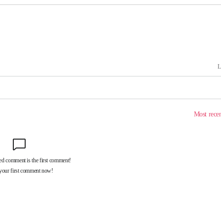
 '온도차'
 밝혀
발로 부상
 논의
밀정보, 언
시작'
승리…정청래
청래
청래 승리
7%·정청래
2%·김민석
0.30%
 차에 첫