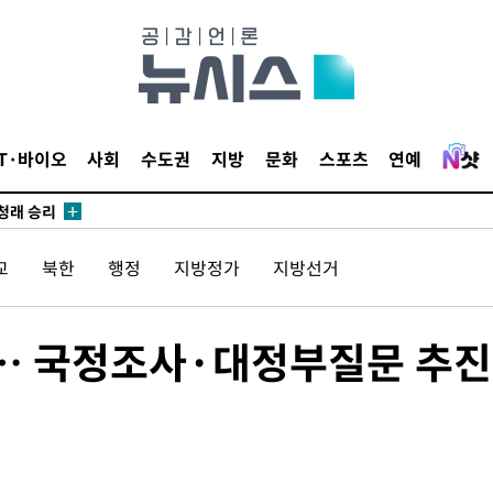
시작'
승리…정청래
IT·바이오
사회
수도권
지방
문화
스포츠
연예
청래
청래 승리
7%·정청래
2%·김민석
교
북한
행정
지방정가
지방선거
0.30%
… 국정조사·대정부질문 추진
 차에 첫
동'
리(종합)
개
급대우'