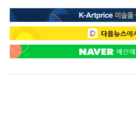
정상
-15274초 전 >
"얼마나 더웠으면"…안동 물길공원서 헤엄친 구렁이 '소
-15201초 전 >
손흥민, 68분 뛰고 2경기 침묵…LAFC, 톨루카에 1-0 승
-14473초 전 >
'2경기 연속 침묵' 손흥민, 톨루카전 68분만 뛰고 슈팅 0
-13225초 전 >
이강인, 오늘 서울서 AT마드리드 입단식…'전례 없는 특
-107초 전 >
'여긴 20도, 저긴 50도'…열화상 카메라로 본 폭염 저감시설
7분 전 >
콜롬비아 신임 우파 대통령 취임 하루만에 차량폭탄 폭발 사건
1시간 전 >
튀르키예 외무장관, "메카 3국 방위협정은 이란이 목표 아냐 "
2시간 전 >
이군이 불법 군시설 건설한 레바논 남부에서 레바논군 3명 폭
3시간 전 >
[속보]美중부 사령관, 이스라엘 긴급방문 다중화된 전선 상황
4시간 전 >
美 국방부, 켄달 전 공군장관 보안허가 취소…“에어포스원 기
론 누출”
4시간 전 >
‘축구의 신’ 아르헨티나 축구 선수 메시의 부친 지병 별세