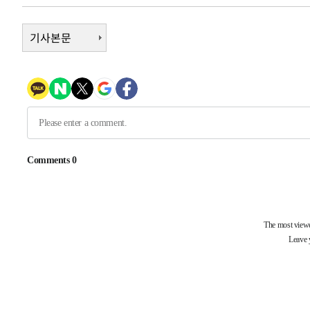
-107초 전 >
'여긴 20도, 저긴 50도'…열화상 카메라로 본 폭염 저감시설
7분 전 >
콜롬비아 신임 우파 대통령 취임 하루만에 차량폭탄 폭발 사건
기사본문
1시간 전 >
튀르키예 외무장관, "메카 3국 방위협정은 이란이 목표 아냐 "
2시간 전 >
이군이 불법 군시설 건설한 레바논 남부에서 레바논군 3명 폭
3시간 전 >
[속보]美중부 사령관, 이스라엘 긴급방문 다중화된 전선 상황
4시간 전 >
美 국방부, 켄달 전 공군장관 보안허가 취소…“에어포스원 기
론 누출”
4시간 전 >
‘축구의 신’ 아르헨티나 축구 선수 메시의 부친 지병 별세
-32039초 전 >
AT마드리드 데뷔 앞둔 이강인, 맨시티전 선발 대신 '벤치 
-30669초 전 >
[속보]與 강원·TK 당원투표 합산 김민석 48.54%로 
44.40%
-30003초 전 >
與 강원·TK 당원투표 합산 김민석 46.01%로 승리…정
44.53%
-29843초 전 >
[속보]與전대 권리당원투표…강원·경북 김민석, 대구 정
-29650초 전 >
[속보]與 당대표 경선, 경북 권리당원 투표 김민석 47.3
45.71%
-29552초 전 >
[속보]與 당대표 경선, 대구 권리당원 투표 정청래 47.8
46.35%
-29349초 전 >
[속보]與 당대표 경선, 강원 권리당원 투표 김민석 승리…5
득표
-27267초 전 >
"일본축구협회, 대한축구협회 성 접대 의혹 심판 조사"
-19909초 전 >
[속보]장은수, KLPGA 제주삼다수 역전 우승…데뷔 10년