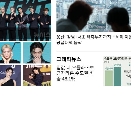
주째 하락, L당 1천800원대
용산·강남·서초 유휴부지까지…세제 이은 
공급대책 윤곽
그래픽뉴스
집값 더 오를라…보
금자리론 수도권 비
중 48.1%