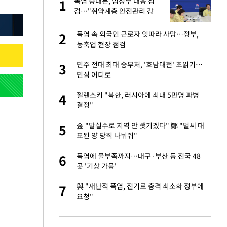
친과
폭염 중대본, 범정부 대응 점
1
1
검…"취약계층 안전관리 강
화"
피해…떳떳하면 신분
폭염 속 외국인 근로자 잇따라 사망…정부,
2
2
농축업 현장 점검
…"목디스크 심해
민주 전대 최대 승부처, '호남대전' 초읽기…
3
3
민심 어디로
톨루카전 선발 출
젤렌스키 "북한, 러시아에 최대 5만명 파병
4
4
결정"
'…열화상 카메라로 본
金 "말실수로 지역 안 뺏기겠다" 鄭 "벌써 대
5
5
표된 양 당직 나눠줘"
판도 처벌" 형사들
폭염에 물부족까지…대구·부산 등 전국 48
6
6
곳 '기상 가뭄'
침묵…LAFC, 톨루
與 "재난적 폭염, 전기료 충격 최소화 정부에
7
7
요청"