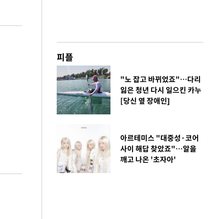
피플
"노 잡고 바뀌었죠"…다리
잃은 청년 다시 일으킨 카누
[당신 옆 장애인]
아르테미스 "대중성·코어
사이 해답 찾았죠"…알을
깨고 나온 '초자아'