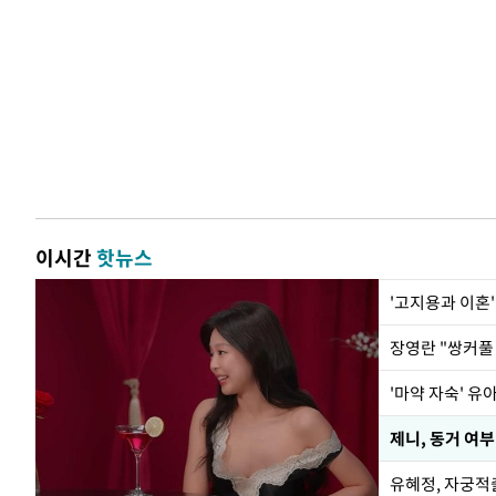
이시간
핫뉴스
'고지용과 이혼'
'마약 자숙' 유
제니, 동거 여
유혜정, 자궁적