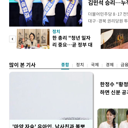
김민석 승리…누적
더불어민주당 8·17 
대구·경북 권리당원 투
48.54%(1만8977표
정치
리당원 투표에서도 김 
만 피
한 총리 "청년 일자
초반 승부에서 우세를 
리 중요…곧 정부 대
관위원장은 9일 대구 
공개
책"
많이 본 기사
종합
정치
국제
경제
금
한정수 "황
하면 신분 공
'마약 자숙' 유아인, 남사친과 볼뽀