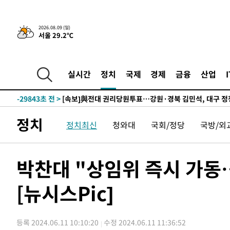
2026.08.09 (일)
4시간 전 >
‘축구의 신’ 아르헨티나 축구 선수 메시의 부친 지병 별세
서울 29.2℃
-32039초 전 >
AT마드리드 데뷔 앞둔 이강인, 맨시티전 선발 대신 '벤치 
-30669초 전 >
[속보]與 강원·TK 당원투표 합산 김민석 48.54%로 
실시간
정치
국제
경제
금융
산업
44.40%
-30003초 전 >
與 강원·TK 당원투표 합산 김민석 46.01%로 승리…정
44.53%
-29843초 전 >
[속보]與전대 권리당원투표…강원·경북 김민석, 대구 정
-29650초 전 >
[속보]與 당대표 경선, 경북 권리당원 투표 김민석 47.3
45.71%
-29552초 전 >
[속보]與 당대표 경선, 대구 권리당원 투표 정청래 47.8
정치
정치최신
청와대
국회/정당
국방/외
46.35%
-29349초 전 >
[속보]與 당대표 경선, 강원 권리당원 투표 김민석 승리…5
득표
-27267초 전 >
"일본축구협회, 대한축구협회 성 접대 의혹 심판 조사"
박찬대 "상임위 즉시 가동
-19909초 전 >
[속보]장은수, KLPGA 제주삼다수 역전 우승…데뷔 10년
정상
-15274초 전 >
"얼마나 더웠으면"…안동 물길공원서 헤엄친 구렁이 '소
[뉴시스Pic]
-15201초 전 >
손흥민, 68분 뛰고 2경기 침묵…LAFC, 톨루카에 1-0 승
-14473초 전 >
'2경기 연속 침묵' 손흥민, 톨루카전 68분만 뛰고 슈팅 0
-13225초 전 >
이강인, 오늘 서울서 AT마드리드 입단식…'전례 없는 특
등록 2024.06.11 10:10:20
수정 2024.06.11 11:36:52