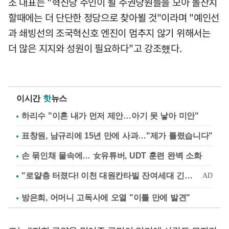
조 대표는 "혁신당 주인이 될 주권당원들을 모아 돌잔치
할때에는 더 단단한 정당으로 찾아뵐 것"이라며 "예인선
과 쇄빙선의 조국혁신호 엔진이 멈추지 않기 위해서는
더 많은 지지와 성원이 필요하다"고 강조헀다.
이시간
핫
뉴스
하리수 "이혼 내가 먼저 제안…아기 못 낳아 미안"
표창원, 남규리에 15년 만에 사과…"제가 틀렸습니다"
손 묶인채 물속에… 女유튜버, UDT 훈련 완벽 소화
방은희, 어머니 고독사에 오열 "이틀 만에 발견"