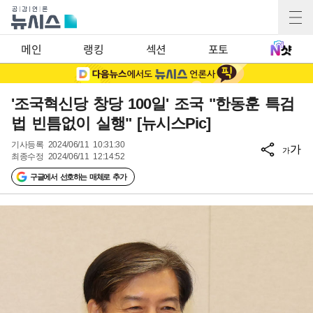
메인
랭킹
섹션
포토
'조국혁신당 창당 100일' 조국 "한동훈 특검
법 빈틈없이 실행" [뉴시스Pic]
기사등록
2024/06/11 10:31:30
가
가
최종수정
2024/06/11 12:14:52
구글에서 선호하는 매체로 추가