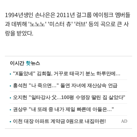
1994년생인 손나은은 2011년 걸그룹 에이핑크 멤버들
과 데뷔해 '노노노' '미스터 츄' '러브' 등의 곡으로 큰 사
랑을 받았다.
이시간
핫
뉴스
"X돌았네" 김희철, 거꾸로 태극기 분노 하루만에…
홍석천 "나 죽으면…" 돌연 자녀에 재산상속 언급
오지헌 "일타강사 父…100평 수영장 딸린 집 살았다"
권상우 "내 또래 중 내가 제일 빠른데 아들은…"