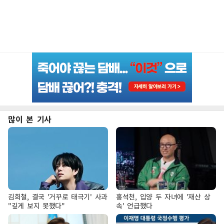
많이 본 기사
김희철, 결국 '거꾸로 태극기' 사과
홍석천, 입양 두 자녀에 '재산 상
"깊게 보지 못했다"
속' 언급했다