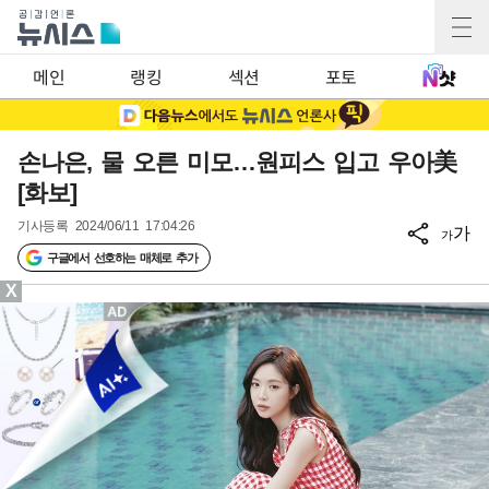
메인
랭킹
섹션
포토
손나은, 물 오른 미모…원피스 입고 우아美
[화보]
기사등록
2024/06/11 17:04:26
가
가
구글에서 선호하는 매체로 추가
X