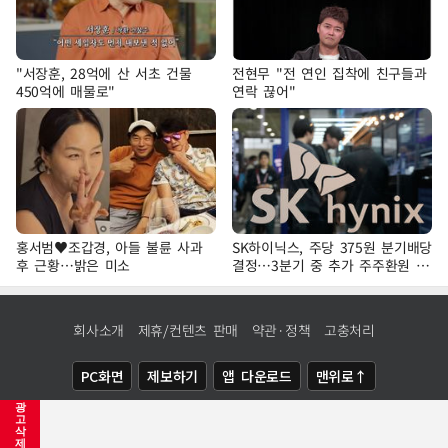
"서장훈, 28억에 산 서초 건물
전현무 "전 연인 집착에 친구들과
450억에 매물로"
연락 끊어"
홍서범♥조갑경, 아들 불륜 사과
SK하이닉스, 주당 375원 분기배당
후 근황…밝은 미소
결정…3분기 중 추가 주주환원 발
표
회사소개
제휴/컨텐츠 판매
약관·정책
고충처리
PC화면
제보하기
앱 다운로드
맨위로↑
광
COPYRIGHTⓒ
NEWSIS
ALL RIGHTS RESERVED.
고
삭
제