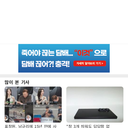
많이 본 기사
표창원, 남규리에 15년 만에 사
"창 3개 띄워도 답답함 없