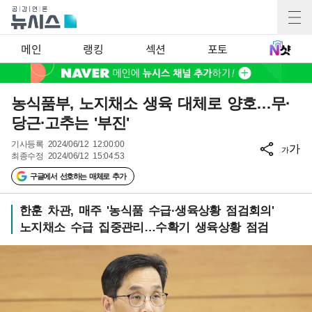
메인
랭킹
섹션
포토
농식품부, 노지채소 생육 대체로 양호…무·
당근·고추는 '부진'
기사등록
2024/06/12 12:00:00
가
가
최종수정
2024/06/12 15:04:53
구글에서 선호하는 매체로 추가
한훈 차관, 매주 '농식품 수급·생육상황 점검회의'
노지채소 수급 집중관리…수확기 생육상황 점검