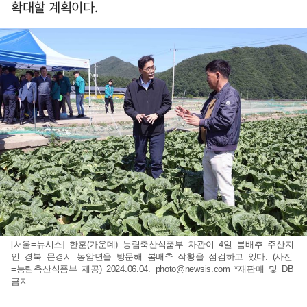
확대할 계획이다.
[서울=뉴시스] 한훈(가운데) 농림축산식품부 차관이 4일 봄배추 주산지
인 경북 문경시 농암면을 방문해 봄배추 작황을 점검하고 있다. (사진
=농림축산식품부 제공) 2024.06.04.
photo@newsis.com
*재판매 및 DB
금지