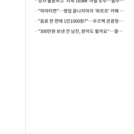
· 정차 불응하고 '시속 165㎞' 아찔 도주…음주운전자 체포
· "하마터면"…영업 끝나자마자 '와르르' 카페 테라스 덮친 대리석 외벽
· "음료 한 캔에 1만1000원?"…우즈벡 관광청까지 나섰다, 유튜버 폭로 후폭풍
· "300만원 보낸 전 남친, 받아도 될까요"…결혼 앞둔 예비신부의 뜻밖 고충