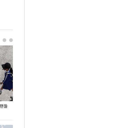
 팬들
이 대통령, '청년 대책 속도 높여야…폭염 문제도
입추 코앞인데 전
총력 대응'