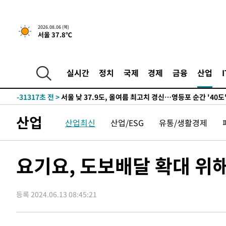
-4859초 전 >
서울 열대야 15일째 지속…비공식 '초열대야' 30도 넘어
-32029초 전 >
'낮 최고 39도' 불볕더위…한밤 열대야도 계속[내일날씨]
2026.08.06 (목)
서울 37.8℃
-31988초 전 >
[속보]7~9일 프로야구 3연전도 폭염 취소…11일 재개
-31650초 전 >
"韓 외환시장 개입 관측 배경엔 美의 대한국 무역적자 있
-31477초 전 >
'월드컵 탈락 후폭풍' 축구협회…초유의 압수수색에 '충격
실시간
정치
국제
경제
금융
산업
-31317초 전 >
서울 낮 37.9도, 올여름 최고치 경신…영등포 순간 '40도
-30879초 전 >
[속보]종합특검, 대검 추가 압수수색…내란 중요임무종사
-26974초 전 >
[속보]코스닥, 800p 회복…0.26% 오른 801.67 마감
산업
산업최신
산업/ESG
유통/생활경제
-26904초 전 >
[속보]코스피, 301.88포인트(4.58%) 내린 6296.38 마
-26769초 전 >
[속보]원·달러 환율, 0.7원 내린 1423.8원 마감
-24368초 전 >
"여기 떨어졌다"…다누리, 스페이스X 로켓 달 충돌 흔적
요기요, 도보배달 확대 위해
-21413초 전 >
손흥민, 5경기 연속골 실패…LAFC는 승부차기 끝 과달
-14014초 전 >
내일까지 39도 '펄펄'…기상청 "태풍 지나며 폭염 잠시 
등록 2024.06.13 08:45:21
-13651초 전 >
트럼프, 한국계 진보 주지사 후보 맹공…"공산주의가 최대
-13629초 전 >
"美간섭에 합의 지연"…트럼프, '이란 호르무즈 통제권'
-10149초 전 >
[속보]산업장관 "李정부, 원전 반대 안해…안정 전력 위