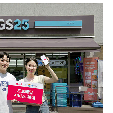
등 압수수색
월 중 예상
어"
·당황'
'
 혐의
감
 포착
라하라 격파