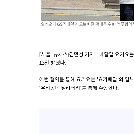
-14014초 전 >
내일까지 39도 '펄펄'…기상청 "태풍 지나며 폭염 잠시 
-13651초 전 >
트럼프, 한국계 진보 주지사 후보 맹공…"공산주의가 최대
요기요가 GS리테일과 도보배달 확대를 위한 업무협약을 
-13629초 전 >
"美간섭에 합의 지연"…트럼프, '이란 호르무즈 통제권'
-10149초 전 >
[속보]산업장관 "李정부, 원전 반대 안해…안정 전력 위
-8846초 전 >
[속보]경찰, '홍명보 선임 논란' 대한축구협회·축구회관 
-8233초 전 >
[속보]산업장관 "美무역법 제301조 과잉생산 결과 발표 8
[서울=뉴시스]김민성 기자 = 배달앱 요기요
-8026초 전 >
[속보]코스피 매도사이드카 발동…4%대 급락
13일 밝혔다.
-7298초 전 >
[속보]전남광주 초대 시민추천 부시장에 백승주·윤난실
-4859초 전 >
서울 열대야 15일째 지속…비공식 '초열대야' 30도 넘어
이번 협약을 통해 요기요는 '요기배달'의 일부
'우리동네 딜리버리'를 통해 수행한다.