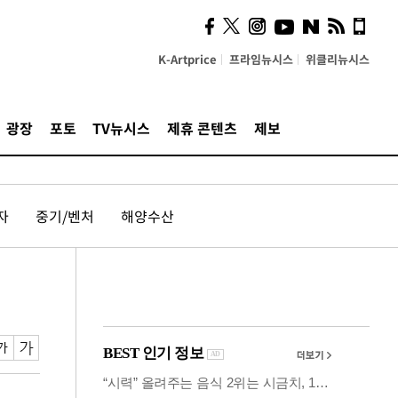
의견, 국토부·LH에 충실히
전달할 것"
K-Artprice
프라임뉴시스
위클리뉴시스
광장
포토
TV뉴시스
제휴 콘텐츠
제보
자
중기/벤처
해양수산