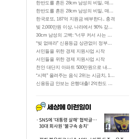
SNS에 '대통령 살해' 협박글…
30대 회사원 '불구속 송치'