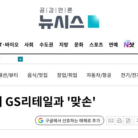
어"
·당황'
IT·바이오
사회
수도권
지방
문화
스포츠
연예
'
 혐의
패션/뷰티
음식/맛집
창업/취업
자동차/항공
전기/전
감
 포착
 GS리테일과 '맞손'
라하라 격파
꺾인다"
 위협"
구글에서 선호하는 매체로 추가
 수용할까
해 불가피"