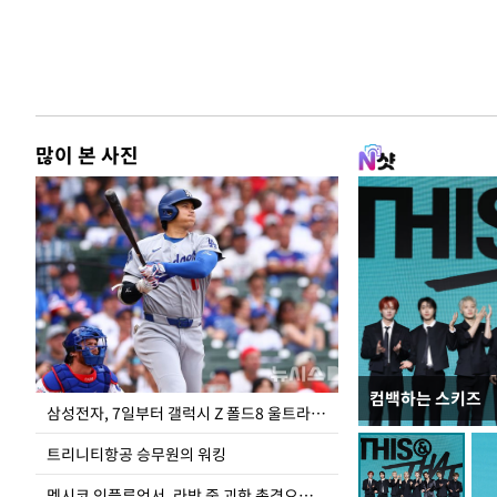
많이 본 사진
컴백하는 스키즈
입추 하루 앞둔 
삼성전자, 7일부터 갤럭시 Z 폴드8 울트라·폴드8·플립8 출시
폭염
트리니티항공 승무원의 워킹
멕시코 인플루언서, 라방 중 괴한 총격으로 사망