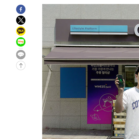
-8846초 전 >
[속보]경찰, '홍명보 선임 논란' 대한축구협회·축구회관 
-8233초 전 >
[속보]산업장관 "美무역법 제301조 과잉생산 결과 발표 8
-8026초 전 >
[속보]코스피 매도사이드카 발동…4%대 급락
-7298초 전 >
[속보]전남광주 초대 시민추천 부시장에 백승주·윤난실
-4859초 전 >
서울 열대야 15일째 지속…비공식 '초열대야' 30도 넘어
-32029초 전 >
'낮 최고 39도' 불볕더위…한밤 열대야도 계속[내일날씨]
-31988초 전 >
[속보]7~9일 프로야구 3연전도 폭염 취소…11일 재개
-31650초 전 >
"韓 외환시장 개입 관측 배경엔 美의 대한국 무역적자 있
-31477초 전 >
'월드컵 탈락 후폭풍' 축구협회…초유의 압수수색에 '충격
-31317초 전 >
서울 낮 37.9도, 올여름 최고치 경신…영등포 순간 '40도
-30879초 전 >
[속보]종합특검, 대검 추가 압수수색…내란 중요임무종사
-26974초 전 >
[속보]코스닥, 800p 회복…0.26% 오른 801.67 마감
-26904초 전 >
[속보]코스피, 301.88포인트(4.58%) 내린 6296.38 마
-26769초 전 >
[속보]원·달러 환율, 0.7원 내린 1423.8원 마감
-24368초 전 >
"여기 떨어졌다"…다누리, 스페이스X 로켓 달 충돌 흔적
-21413초 전 >
손흥민, 5경기 연속골 실패…LAFC는 승부차기 끝 과달