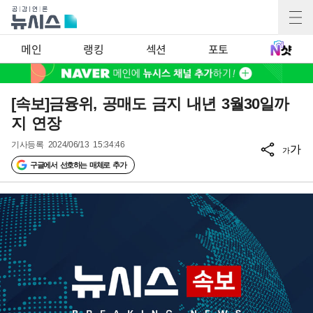
메인
랭킹
섹션
포토
[속보]금융위, 공매도 금지 내년 3월30일까
지 연장
기사등록
2024/06/13 15:34:46
가
가
구글에서 선호하는 매체로 추가