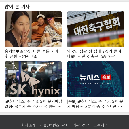
많이 본 기사
홍서범♥조갑경, 아들 불륜 사과
외국인 심판 성 접대 7경기 들여
후 근황…밝은 미소
다보니…한국 축구 '5승 2무'
SK하이닉스, 주당 375원 분기배당
[속보]SK하이닉스, 주당 375원 분
결정…3분기 중 추가 주주환원 발
기 배당…"3분기 중 주주환원 방
표
안 확정"
회사소개
제휴/컨텐츠 판매
약관·정책
고충처리