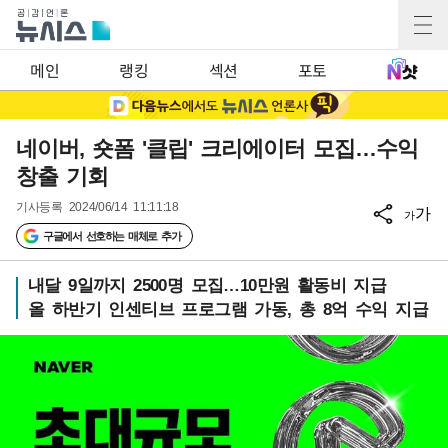
메인
랭킹
섹션
포토
네이버, 숏폼 '클립' 크리에이터 모집…수익
창출 기회
기사등록
2024/06/14 11:11:18
가
가
구글에서 선호하는 매체로 추가
내달 9일까지 2500명 모집…10만원 활동비 지급
올 하반기 인센티브 프로그램 가동, 총 8억 수익 지급