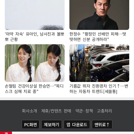
'마약 자숙' 유아인, 남사친과 볼뽀
한정수 "황정민 선배만 피해…떳
뽀 근황
떳하면 신분 공개하라"
손떨림 건강이상설 한승연…"목디
기름값 뛰자 친환경차 인기↑…변
스크 심해 치료 중"
하는 자동차 트렌드[세쓸통]
회사소개
제휴/컨텐츠 판매
약관·정책
고충처리
PC화면
제보하기
앱 다운로드
맨위로↑
광