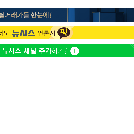
방은희, 母 고독사에 오열 
1
틀 만에 발견"
축구협회, 15년 전 심판 
2
재는 내부 지침 준수"
김지수, '여행사 대표' 변
3
니…"
축구협회 '성접대' 감사
4
컵·올림픽 심판 포함
[속보] 뉴욕증시, 혼조 
5
0.3%↓, 다우 0.14%↑
'학폭 논란' 지수, 필리핀
6
근황
노동장관 "'주52시간 예외
7
안 나는 게 이상"