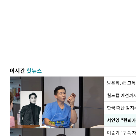
이시간
핫뉴스
방은희, 母 고독
월드컵 예선까지
한국 떠난 김지
서인영 "환희가
이승기 "구속 차