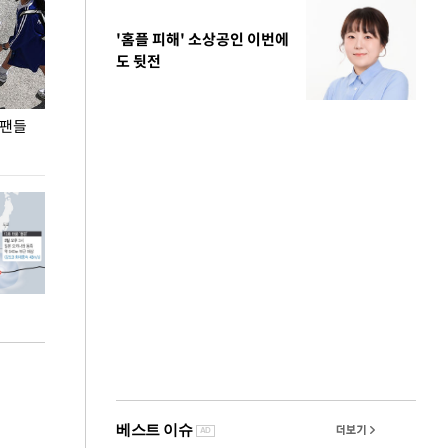
'홈플 피해' 소상공인 이번에
도 뒷전
 팬들
이 대통령, '청년 대책 속도 높여야…폭염 문제도
입추 코앞인데 전
총력 대응'