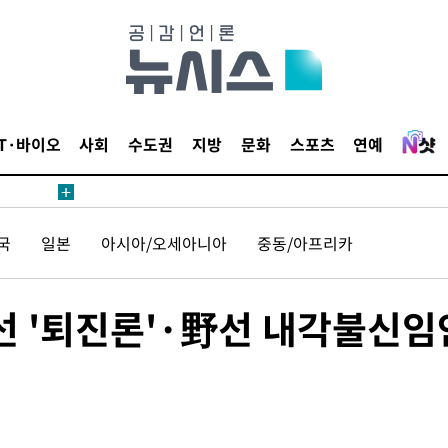
IT·바이오
사회
수도권
지방
문화
스포츠
연예
에서 두차
20일 후
국
일본
아시아/오세아니아
중동/아프리카
에서 두차
 '퇴진론'·野선 내각불신임
20일 후