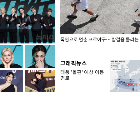
전남광주… 열화상 카메라에 담긴
폭염으로 멈춘 프로야구… 발걸음 돌리는
그래픽뉴스
태풍 '돌핀' 예상 이동
경로