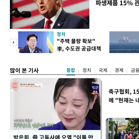
파생제품 15% 
정치
"사적
"주택 물량 확보"
李, 수도권 공급대책
 차
집중 점검
많이 본 기사
종합
정치
국제
경제
금
축구협회, 1
에 "현재는 
방은희, 母 고독사에 오열 "이틀 만