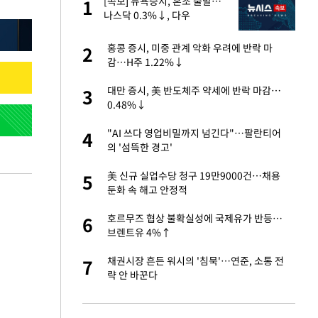
"이
[속보] 뉴욕증시, 혼조 출발…
1
1
나스닥 0.3%↓, 다우
0.14%↑
성 접대 파문에 "현
홍콩 증시, 미중 관계 악화 우려에 반락 마
2
2
감…H주 1.22%↓
신 근황 "가볼 만하
대만 증시, 美 반도체주 약세에 반락 마감…
3
3
0.48%↓
보고서 나왔다…월드
"AI 쓰다 영업비밀까지 넘긴다"…팔란티어
4
4
의 '섬뜩한 경고'
출발…나스닥
美 신규 실업수당 청구 19만9000건…채용
5
5
둔화 속 해고 안정적
서 몰라보게 달라진
호르무즈 협상 불확실성에 국제유가 반등…
6
6
브렌트유 4%↑
', 산업부와 엇박자
채권시장 흔든 워시의 '침묵'…연준, 소통 전
7
7
략 안 바꾼다