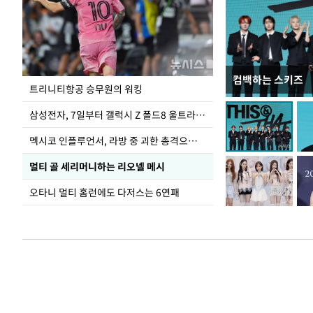
컴백하는 스키즈
입추 하루 앞둔 
트리니티항공 승무원의 워킹
폭염
삼성전자, 7일부터 갤럭시 Z 폴드8 울트라·폴드8·플립8 출시
멕시코 인플루언서, 라방 중 괴한 총격으로 사망
멀티 골 세리머니하는 리오넬 메시
오타니 멀티 홈런에도 다저스는 6연패