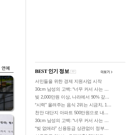
금융
입찰
만스피 꿈 이어질
…
까…韓증권사·글로
벌IB 엇갈린 전망
연예