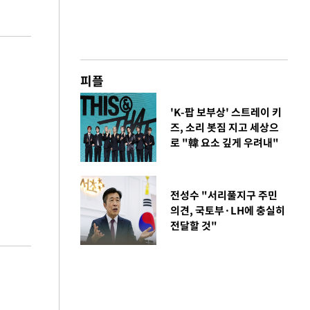
피플
'K-팝 보부상' 스트레이 키
즈, 소리 봇짐 지고 세상으
로 "韓 요소 깊게 우려내"
전성수 "서리풀지구 주민
의견, 국토부·LH에 충실히
전달할 것"