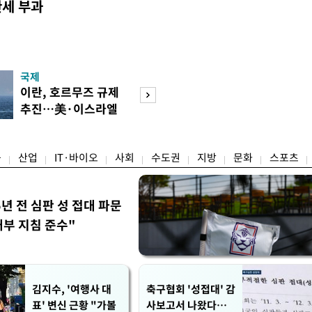
관세 부과
국제
경제
이란, 호르무즈 규제
[단독]국가계약 
추진…美·이스라엘
제한 기준 손본다
선박 차단
실효성 검토
융
산업
IT·바이오
사회
수도권
지방
문화
스포츠
5년 전 심판 성 접대 파문
내부 지침 준수"
김지수, '여행사 대
축구협회 '성접대' 감
표' 변신 근황 "가볼
사보고서 나왔다…