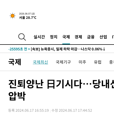
2026.08.07 (금)
서울 28.7℃
실시간
정치
국제
경제
금융
산업
-25595초 전 >
[속보] 뉴욕증시, 일제 하락 마감…나스닥 0.06%↓
-31029초 전 >
이란, 호르무즈서 "적국 목표물들"과 대치로 남부 케슘섬
례 큰 폭발음
-29744초 전 >
[속보]美, 폴리실리콘 수입 규제…파생제품 15% 관세, 1
국제
국제최신
국제기구
미주
유럽
중
발효
-27895초 전 >
[속보]트럼프, 美 원정출산 금지 행정명령 서명
-25595초 전 >
[속보] 뉴욕증시, 일제 하락 마감…나스닥 0.06%↓
-31029초 전 >
이란, 호르무즈서 "적국 목표물들"과 대치로 남부 케슘섬
진퇴양난 日기시다…당내선
례 큰 폭발음
-29744초 전 >
[속보]美, 폴리실리콘 수입 규제…파생제품 15% 관세, 1
발효
압박
-27895초 전 >
[속보]트럼프, 美 원정출산 금지 행정명령 서명
-25595초 전 >
[속보] 뉴욕증시, 일제 하락 마감…나스닥 0.06%↓
등록 2024.06.17 16:55:19
수정 2024.06.17 17:44:52