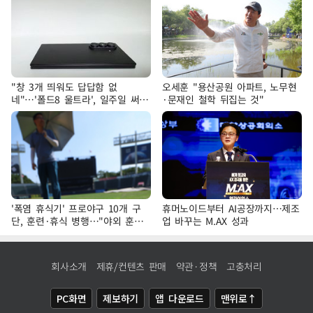
"창 3개 띄워도 답답함 없
오세훈 "용산공원 아파트, 노무현
네"…'폴드8 울트라', 일주일 써보
·문재인 철학 뒤집는 것"
니
'폭염 휴식기' 프로야구 10개 구
휴머노이드부터 AI공장까지…제조
단, 훈련·휴식 병행…"야외 훈련
업 바꾸는 M.AX 성과
해도 안전 최우선"
회사소개
제휴/컨텐츠 판매
약관·정책
고충처리
PC화면
제보하기
앱 다운로드
맨위로↑