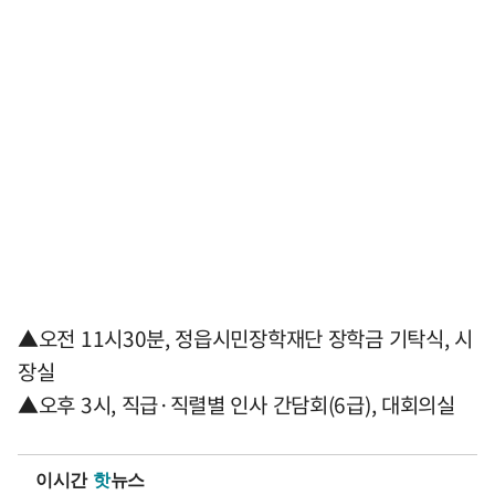
▲오전 11시30분, 정읍시민장학재단 장학금 기탁식, 시
장실
▲오후 3시, 직급·직렬별 인사 간담회(6급), 대회의실
이시간
핫
뉴스