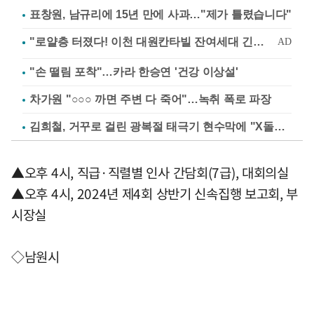
표창원, 남규리에 15년 만에 사과…"제가 틀렸습니다"
"손 떨림 포착"…카라 한승연 '건강 이상설'
차가원 "○○○ 까면 주변 다 죽어"…녹취 폭로 파장
김희철, 거꾸로 걸린 광복절 태극기 현수막에 "X돌았네"
▲오후 4시, 직급·직렬별 인사 간담회(7급), 대회의실
▲오후 4시, 2024년 제4회 상반기 신속집행 보고회, 부
시장실
◇남원시