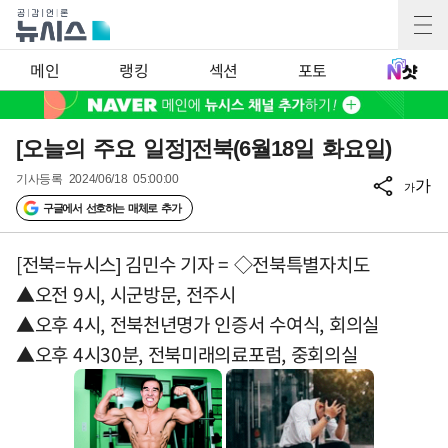
메인
랭킹
섹션
포토
[오늘의 주요 일정]전북(6월18일 화요일)
기사등록
2024/06/18 05:00:00
가
가
구글에서 선호하는 매체로 추가
[전북=뉴시스] 김민수 기자 = ◇전북특별자치도
▲오전 9시, 시군방문, 전주시
▲오후 4시, 전북천년명가 인증서 수여식, 회의실
▲오후 4시30분, 전북미래의료포럼, 중회의실