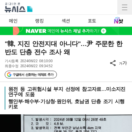
메인
랭킹
섹션
포토
"韓, 지진 안전지대 아니다"…尹 주문한 한
반도 단층 전수 조사 왜
기사등록
2024/06/22 08:10:00
가
가
최종수정
2024/06/22 09:34:52
구글에서 선호하는 매체로 추가
원전 등 고위험시설 부지 선정에 참고자료…미소지진
연구에 도움
행안부·해수부·기상청·원안위, 호남권 단층 조기 시행
키로