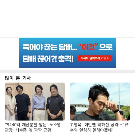
많이 본 기사
''9440억 재산분할 앞둔' 노소영
고영욱, 이번엔 박하선 공격…"류
관장, 최수종 옆 깜짝 근황
수영 열심히 일해야겠네"