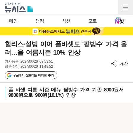
메인
랭킹
섹션
포토
할리스·설빙 이어 폴바셋도 '팥빙수' 가격 올
려…올 여름시즌 10% 인상
기사등록
2024/06/20 09:53:51
가
가
최종수정
2024/06/20 11:48:52
구글에서 선호하는 매체로 추가
폴 바셋 여름 시즌 메뉴 팥빙수 가격 기존 8900원서
9800원으로 900원(10.1%) 인상