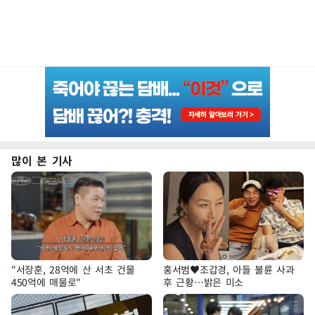
많이 본 기사
"서장훈, 28억에 산 서초 건물
홍서범♥조갑경, 아들 불륜 사과
450억에 매물로"
후 근황…밝은 미소