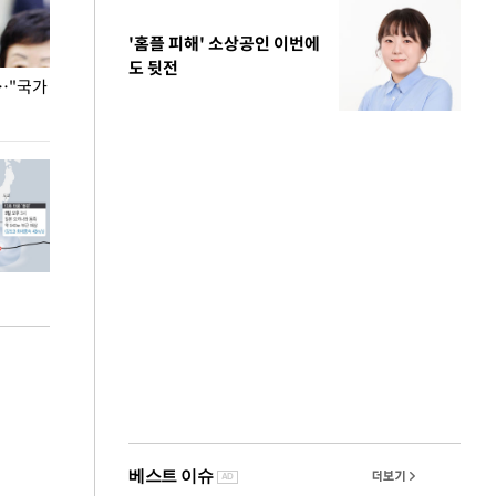
'홈플 피해' 소상공인 이번에
도 뒷전
…"국가
홈플러스, 67개 점포 가오픈… 13일 정식 개장
오세훈 서울시장,
환경 점검