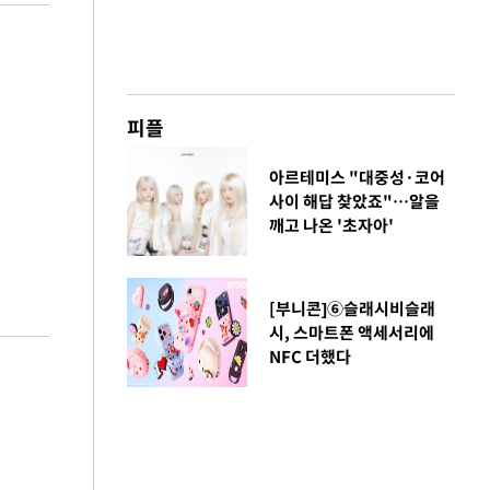
피플
아르테미스 "대중성·코어
사이 해답 찾았죠"…알을
깨고 나온 '초자아'
[부니콘]⑥슬래시비슬래
시, 스마트폰 액세서리에
NFC 더했다