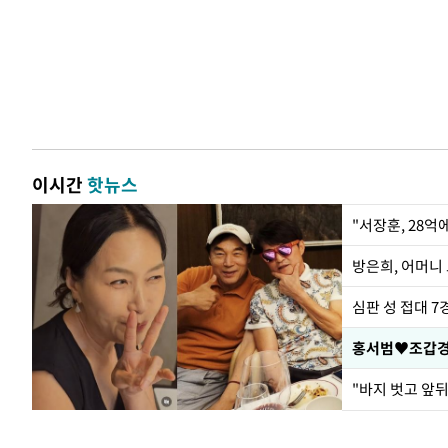
이시간
핫뉴스
"서장훈, 28억
방은희, 어머니 
심판 성 접대 7
홍서범♥조갑경,
"바지 벗고 앞