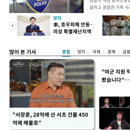
경찰이 개정 형사소송
설하고 경찰관 가족 사
피제'를 도입한다. 경찰
정치
후속 조치 태스크포스(T
 두
李, 호우피해 안동·
우선 올해 하반기 인사
의성 특별재난지역
하던 수사감찰 기능을
 정도
선포
많이 본 기사
종합
정치
국제
경제
금
"여군 지원 
봤습니다"…7
벽 소화'
"서장훈, 28억에 산 서초 건물 450
억에 매물로"