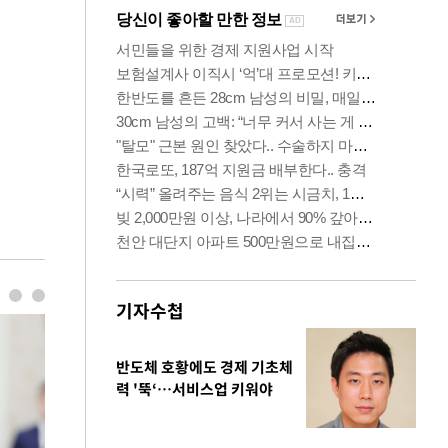
기자수첩
반도체 호황에도 경제 기초체
력 '뚝‘…서비스업 키워야