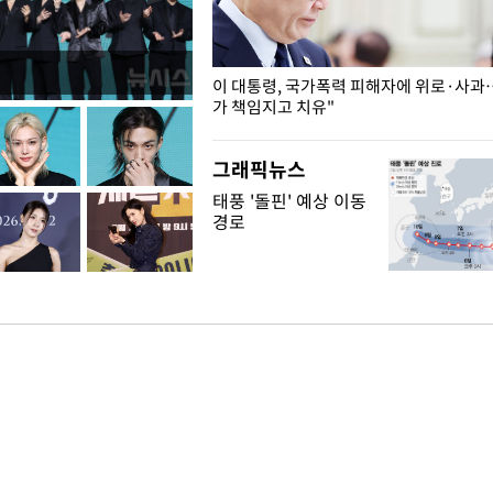
개구리밥
이 대통령, 국가폭력 피해자에 위로·사과
가 책임지고 치유"
그래픽뉴스
태풍 '돌핀' 예상 이동
경로