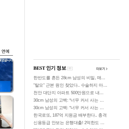
금융
…
하나은행, 비대면 주
 중
택담보대출 일시 중
단
연예