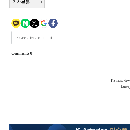
-18157초 전 >
11시간 압수수색에 성접대 파문까지…'쑥대밭' 된 축구
기사본문
-17179초 전 >
[속보]규제합리화위원회 부위원장에 김태유 서울대 공대
병태 후임
-13537초 전 >
[속보]국힘 윤리위, '돌려차기 발언' 진종오·서범수 징계
-8862초 전 >
[속보] 7월 중국 수출 23.9%↑ 수입 27.5%↑…무역총액 
-6022초 전 >
[속보]'채상병 순직 책임' 임성근, 항소심도 징역 3년
-5888초 전 >
[속보]종합특검, '관저이전 봐주기 감사' 유병호 구속기소
-2488초 전 >
민주 콩고 에볼라환자 4천명 돌파, 4053명 발생 1850명 
-30354초 전 >
"낮 기온 소폭 하락"…수도권 폭염중대경보, 폭염경보로
-30318초 전 >
[속보]이 대통령, '호우피해' 안동·의성 관할 4개 면 특
선포
-30281초 전 >
[단독]중수청 지원 검사들, 정원 초과 시 낮은 계급 임용
갈 수도
-28252초 전 >
낮 최고 37도 찜통더위…곳곳 소나기·강원 많은 비[내일
-26558초 전 >
SK하이닉스, 용인·청주 팹에 54조 투자…"AI 메모리 수
응"
-23414초 전 >
여자배구 이재영·이다영 자매, 아제르바이잔 투란VC 입
-22667초 전 >
외국인 심판 성 접대 7경기 들여다보니…한국 축구 '5승 2
-22401초 전 >
[속보]코스닥, 2.86포인트(0.36%) 내린 798.81마감
-22354초 전 >
[속보]코스피, 6200선 약보합…0.60% 내린 6258.77에