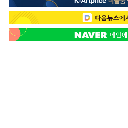
-22334초 전 >
[속보]원·달러 환율, 7.7원 내린 1416.1원 마감
-22223초 전 >
[속보] 노원서 40.1도 관측…서울, 2018년 이후 첫 40도
-19313초 전 >
[속보]종합특검, '계엄 수용공간 확보' 신용해 前교정본
-18186초 전 >
외신들도 주목한 韓축구 파문…"국민적 공분에 수사 재개
-18157초 전 >
11시간 압수수색에 성접대 파문까지…'쑥대밭' 된 축구
-17179초 전 >
[속보]규제합리화위원회 부위원장에 김태유 서울대 공대
병태 후임
-13537초 전 >
[속보]국힘 윤리위, '돌려차기 발언' 진종오·서범수 징계
-8862초 전 >
[속보] 7월 중국 수출 23.9%↑ 수입 27.5%↑…무역총액 
-6022초 전 >
[속보]'채상병 순직 책임' 임성근, 항소심도 징역 3년
-5888초 전 >
[속보]종합특검, '관저이전 봐주기 감사' 유병호 구속기소
-2488초 전 >
민주 콩고 에볼라환자 4천명 돌파, 4053명 발생 1850명 