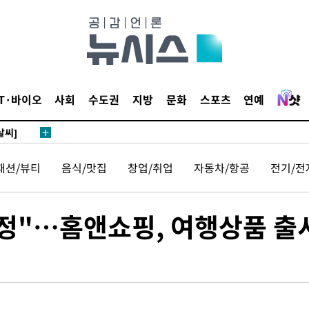
사망
 하향
별재난지역
IT·바이오
사회
수도권
지방
문화
스포츠
연예
…희망지 못
날씨]
요 선제 대
단
패션/뷰티
음식/맛집
창업/취업
자동차/항공
전기/전
무'
여정"…홈앤쇼핑, 여행상품 출
 마쳐
부장 기소
"