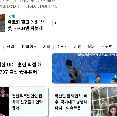
법 시행에 맞춰 내부비리수사대를 신
건에 대해서는 수사에서 배제하는 '상
청은 7일 오후 3시 '개정 형사소송법
국제
경제
F)' 회의를 열었다고 밝혔다. 경찰은
유로화 팔고 엔화 산
수도권 고용 급랭
에 맞춰 기존 국가수사본부에서 운영
美…ECB엔 뒤늦게
전국 취업자 10명
 인권감사관실로 이관·개편해 객관
통보
1명뿐
융
산업
IT·바이오
사회
수도권
지방
문화
스포츠
막힌 UDT 훈련 직접 해
07 출신 女유튜버 '완
전현무 "전 연인 집
박찬민 딸 박민하, 배
착에 친구들과 연락
우·국가대표 병행하
끊어"
더니…여유로운 근
황 공개