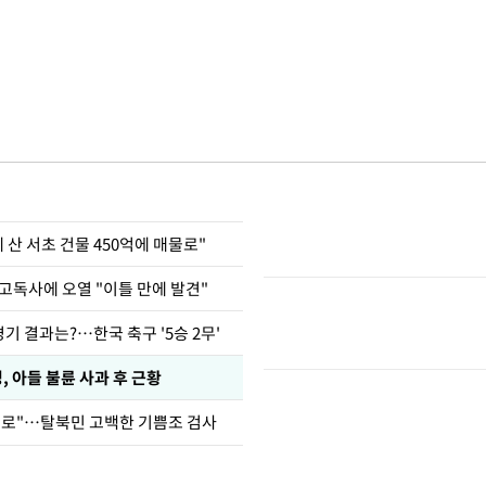
에 산 서초 건물 450억에 매물로"
고독사에 오열 "이틀 만에 발견"
경기 결과는?…한국 축구 '5승 2무'
 아들 불륜 사과 후 근황
뒤로"…탈북민 고백한 기쁨조 검사