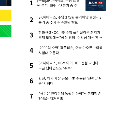
건물
[속보]SK하이닉스, 주당 375
1
1
원 분기 배당…"3분기 중 주
주환원 방안 확정"
련 직접 해봤습니
SK하이닉스, 주당 375원 분기배당 결정…3
2
2
'완벽 소화'
분기 중 추가 주주환원 발표
친구들과 연락 끊어"
한화큐셀·OCI, 美 수입 폴리실리콘 최저가
3
3
격제 도입에…"공정 경쟁·수익성 개선 환
영"
·국가대표 병행하더
'2000억 수혈' 홈플러스, 오늘 가오픈…회생
4
4
시험대 오른다
용객 제한을" vs
SK하이닉스, HBM 이어 HBF 선점 나선다…
5
5
"
구글 딥마인드도 '주목'
75원 분기 배
한전, 차기 사장 공모…李 주문한 '전력망 확
6
6
방안 확정"
충' 시험대
 분기배당 결정…3
"용돈은 괜찮은데 독립은 아직"…취업청년
7
7
표
70%는 캥거루족