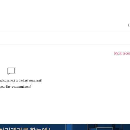
협회
 교수…이
 절차 개시
25.3%↑
사망
 하향
별재난지역
…희망지 못
날씨]
요 선제 대
단
무'
 마쳐