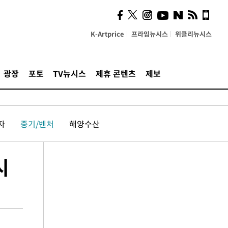
K-Artprice
프라임뉴시스
위클리뉴시스
광장
포토
TV뉴시스
제휴 콘텐츠
제보
자
중기/벤처
해양수산
시