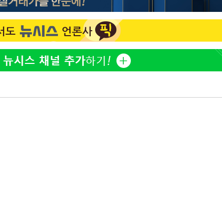
"서장훈, 28억에 산 서초 
1
450억에 매물로"
부장 기소
"여군 지원 막힌 UDT 훈
2
"
다"…707 출신 女유튜버 
협회
전현무 "전 연인 집착에 
3
 교수…이
 절차 개시
박찬민 딸 박민하, 배우
4
25.3%↑
니…여유로운 근황 공개
"한강수영장, 문신 노출 이
5
"출입 막는 건 명백한 차별
사망
[속보]SK하이닉스, 주당 3
6
당…"3분기 중 주주환원 
SK하이닉스, 주당 375원
7
분기 중 추가 주주환원 발