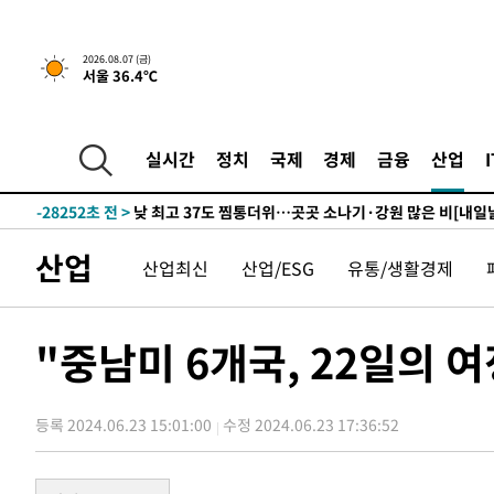
2026.08.07 (금)
-2488초 전 >
민주 콩고 에볼라환자 4천명 돌파, 4053명 발생 1850명 
서울 36.4℃
-30354초 전 >
"낮 기온 소폭 하락"…수도권 폭염중대경보, 폭염경보로
-30318초 전 >
[속보]이 대통령, '호우피해' 안동·의성 관할 4개 면 특
선포
실시간
정치
국제
경제
금융
산업
-30281초 전 >
[단독]중수청 지원 검사들, 정원 초과 시 낮은 계급 임용
갈 수도
-28252초 전 >
낮 최고 37도 찜통더위…곳곳 소나기·강원 많은 비[내일
-26558초 전 >
SK하이닉스, 용인·청주 팹에 54조 투자…"AI 메모리 수
응"
-23414초 전 >
여자배구 이재영·이다영 자매, 아제르바이잔 투란VC 입
산업
산업최신
산업/ESG
유통/생활경제
-22667초 전 >
외국인 심판 성 접대 7경기 들여다보니…한국 축구 '5승 2
-22401초 전 >
[속보]코스닥, 2.86포인트(0.36%) 내린 798.81마감
"중남미 6개국, 22일의 
-22354초 전 >
[속보]코스피, 6200선 약보합…0.60% 내린 6258.77에
-22334초 전 >
[속보]원·달러 환율, 7.7원 내린 1416.1원 마감
-22223초 전 >
[속보] 노원서 40.1도 관측…서울, 2018년 이후 첫 40도
등록 2024.06.23 15:01:00
수정 2024.06.23 17:36:52
-19313초 전 >
[속보]종합특검, '계엄 수용공간 확보' 신용해 前교정본
-18186초 전 >
외신들도 주목한 韓축구 파문…"국민적 공분에 수사 재개