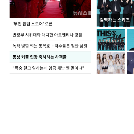
컴백하는 스키즈
지석천 뒤덮은 
'무민 팝업 스토어' 오픈
반정부 시위대와 대치한 아르헨티나 경찰
녹색 빛깔 띄는 동복호…저수율은 절반 남짓
동성 커플 입장 축하하는 하객들
"목숨 걸고 일하는데 임금 체납 웬 말이냐"