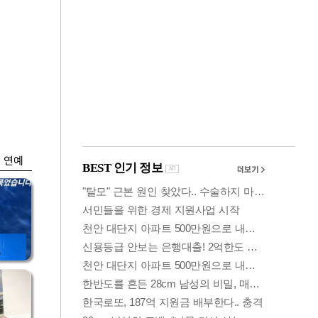
금융
…
두나무, 경찰청 '압수
 중
가상자산' 관리한다
연예