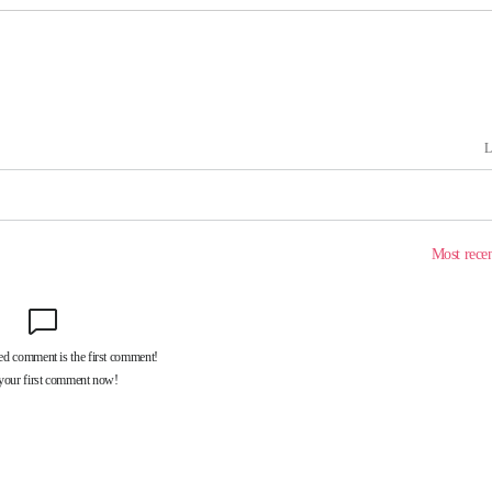
 교수…이
절차 개시
25.3%↑
 하향
별재난지역
…희망지 못
날씨]
요 선제 대
단
무'
 마쳐