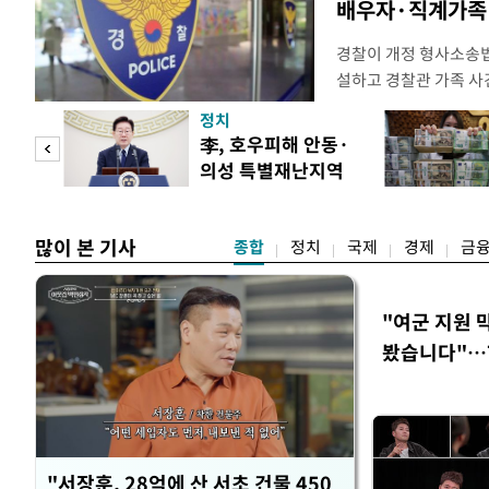
배우자·직계가족 
경찰이 개정 형사소송
설하고 경찰관 가족 사
피제'를 도입한다. 경찰
정치
후속 조치 태스크포스(T
 두
李, 호우피해 안동·
우선 올해 하반기 인사
의성 특별재난지역
하던 수사감찰 기능을
 정도
선포
많이 본 기사
종합
정치
국제
경제
금
"여군 지원 
봤습니다"…7
벽 소화'
"서장훈, 28억에 산 서초 건물 450