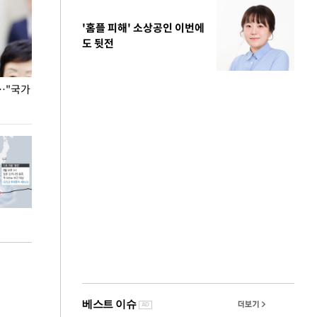
'홈플 피해' 소상공인 이번에
도 뒷전
…"국가
홈플러스, 67개 점포 가오픈… 13일 정식 개장
오세훈 서울시장,
환경 점검