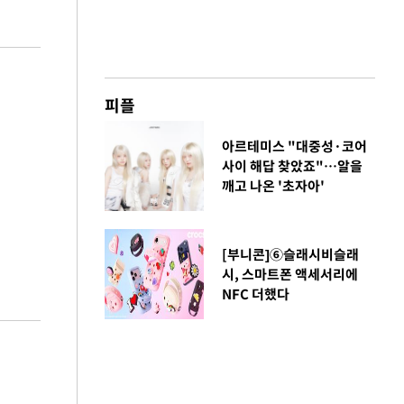
피플
아르테미스 "대중성·코어
사이 해답 찾았죠"…알을
깨고 나온 '초자아'
[부니콘]⑥슬래시비슬래
시, 스마트폰 액세서리에
NFC 더했다