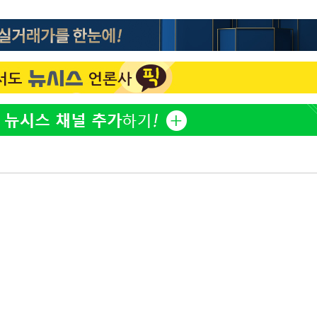
"서장훈, 28억에 산 서초 
1
450억에 매물로"
부장 기소
"여군 지원 막힌 UDT 훈
2
"
다"…707 출신 女유튜버 
협회
전현무 "전 연인 집착에 
3
 교수…이
절차 개시
박찬민 딸 박민하, 배우
4
25.3%↑
니…여유로운 근황 공개
SK하이닉스, 주당 375원
5
분기 중 추가 주주환원 발
[속보]SK하이닉스, 주당 3
6
당…"3분기 중 주주환원 
구윤철 "실거주 30억 이
7
세 모두 완화"