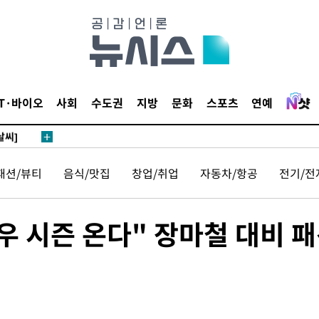
 하향
별재난지역
…희망지 못
IT·바이오
사회
수도권
지방
문화
스포츠
연예
날씨]
요 선제 대
단
패션/뷰티
음식/맛집
창업/취업
자동차/항공
전기/전
무'
 마쳐
우 시즌 온다" 장마철 대비 
부장 기소
"
협회