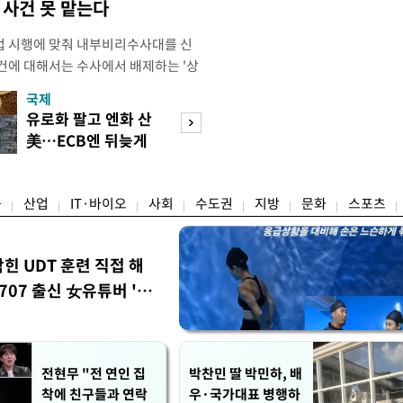
사건 못 맡는다
법 시행에 맞춰 내부비리수사대를 신
건에 대해서는 수사에서 배제하는 '상
청은 7일 오후 3시 '개정 형사소송법
국제
경제
F)' 회의를 열었다고 밝혔다. 경찰은
유로화 팔고 엔화 산
수도권 고용 급랭
에 맞춰 기존 국가수사본부에서 운영
美…ECB엔 뒤늦게
전국 취업자 10명
 인권감사관실로 이관·개편해 객관
통보
1명뿐
융
산업
IT·바이오
사회
수도권
지방
문화
스포츠
막힌 UDT 훈련 직접 해
07 출신 女유튜버 '완
전현무 "전 연인 집
박찬민 딸 박민하, 배
착에 친구들과 연락
우·국가대표 병행하