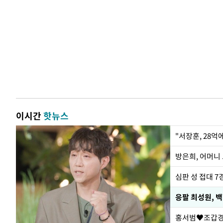
이시간
핫뉴스
"서장훈, 28억
방은희, 어머니 
심판 성 접대 7
응팔 최성원, 
홍서범♥조갑경,