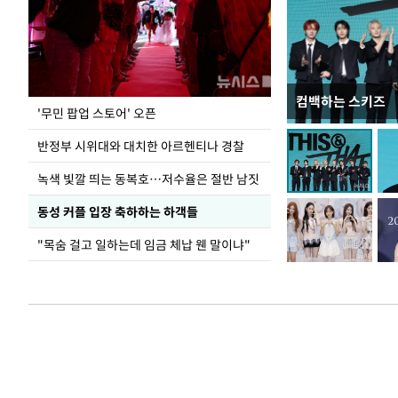
컴백하는 스키즈
지석천 뒤덮은 
'무민 팝업 스토어' 오픈
반정부 시위대와 대치한 아르헨티나 경찰
녹색 빛깔 띄는 동복호…저수율은 절반 남짓
동성 커플 입장 축하하는 하객들
"목숨 걸고 일하는데 임금 체납 웬 말이냐"