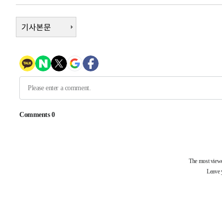
-13087초 전 >
[속보]규제합리화위원회 부위원장에 김태유 서울대 공대
병태 후임
-9445초 전 >
기사본문
[속보]국힘 윤리위, '돌려차기 발언' 진종오·서범수 징계 
-4770초 전 >
[속보] 7월 중국 수출 23.9%↑ 수입 27.5%↑…무역총액 
-1930초 전 >
[속보]'채상병 순직 책임' 임성근, 항소심도 징역 3년
-1796초 전 >
[속보]종합특검, '관저이전 봐주기 감사' 유병호 구속기소
26분 전 >
민주 콩고 에볼라환자 4천명 돌파, 4053명 발생 1850명 사망
-26262초 전 >
"낮 기온 소폭 하락"…수도권 폭염중대경보, 폭염경보로
-26226초 전 >
[속보]이 대통령, '호우피해' 안동·의성 관할 4개 면 특
선포
-26189초 전 >
[단독]중수청 지원 검사들, 정원 초과 시 낮은 계급 임용
갈 수도
-24160초 전 >
낮 최고 37도 찜통더위…곳곳 소나기·강원 많은 비[내일
-22466초 전 >
SK하이닉스, 용인·청주 팹에 54조 투자…"AI 메모리 수
응"
-19322초 전 >
여자배구 이재영·이다영 자매, 아제르바이잔 투란VC 입
-18575초 전 >
외국인 심판 성 접대 7경기 들여다보니…한국 축구 '5승 2
-18309초 전 >
[속보]코스닥, 2.86포인트(0.36%) 내린 798.81마감
-18262초 전 >
[속보]코스피, 6200선 약보합…0.60% 내린 6258.77에
-18242초 전 >
[속보]원·달러 환율, 7.7원 내린 1416.1원 마감