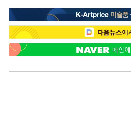
-18131초 전 >
[속보] 노원서 40.1도 관측…서울, 2018년 이후 첫 40도
-15221초 전 >
[속보]종합특검, '계엄 수용공간 확보' 신용해 前교정본
-14094초 전 >
외신들도 주목한 韓축구 파문…"국민적 공분에 수사 재개
-14065초 전 >
11시간 압수수색에 성접대 파문까지…'쑥대밭' 된 축구
-13087초 전 >
[속보]규제합리화위원회 부위원장에 김태유 서울대 공대
병태 후임
-9445초 전 >
[속보]국힘 윤리위, '돌려차기 발언' 진종오·서범수 징계 
-4770초 전 >
[속보] 7월 중국 수출 23.9%↑ 수입 27.5%↑…무역총액 
-1930초 전 >
[속보]'채상병 순직 책임' 임성근, 항소심도 징역 3년
-1796초 전 >
[속보]종합특검, '관저이전 봐주기 감사' 유병호 구속기소
26분 전 >
민주 콩고 에볼라환자 4천명 돌파, 4053명 발생 1850명 사망