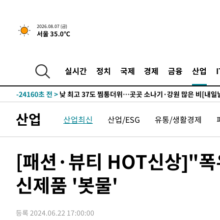
26분 전 >
민주 콩고 에볼라환자 4천명 돌파, 4053명 발생 1850명 사망
2026.08.07 (금)
서울 35.0℃
-26262초 전 >
"낮 기온 소폭 하락"…수도권 폭염중대경보, 폭염경보로
-26226초 전 >
[속보]이 대통령, '호우피해' 안동·의성 관할 4개 면 특
선포
-26189초 전 >
[단독]중수청 지원 검사들, 정원 초과 시 낮은 계급 임용
실시간
정치
국제
경제
금융
산업
갈 수도
-24160초 전 >
낮 최고 37도 찜통더위…곳곳 소나기·강원 많은 비[내일
-22466초 전 >
SK하이닉스, 용인·청주 팹에 54조 투자…"AI 메모리 수
응"
-19322초 전 >
여자배구 이재영·이다영 자매, 아제르바이잔 투란VC 입
산업
산업최신
산업/ESG
유통/생활경제
-18575초 전 >
외국인 심판 성 접대 7경기 들여다보니…한국 축구 '5승 2
-18309초 전 >
[속보]코스닥, 2.86포인트(0.36%) 내린 798.81마감
-18262초 전 >
[속보]코스피, 6200선 약보합…0.60% 내린 6258.77에
[패션·뷰티 HOT신상]"폭
-18242초 전 >
[속보]원·달러 환율, 7.7원 내린 1416.1원 마감
신제품 '봇물'
-18131초 전 >
[속보] 노원서 40.1도 관측…서울, 2018년 이후 첫 40도
-15221초 전 >
[속보]종합특검, '계엄 수용공간 확보' 신용해 前교정본
-14094초 전 >
외신들도 주목한 韓축구 파문…"국민적 공분에 수사 재개
등록 2024.06.22 17:00:00
-14065초 전 >
11시간 압수수색에 성접대 파문까지…'쑥대밭' 된 축구