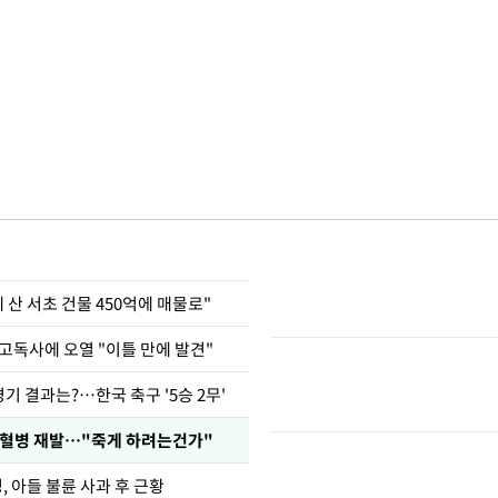
에 산 서초 건물 450억에 매물로"
고독사에 오열 "이틀 만에 발견"
경기 결과는?…한국 축구 '5승 2무'
백혈병 재발…"죽게 하려는건가"
 아들 불륜 사과 후 근황