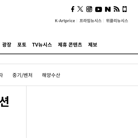
K-Artprice
프라임뉴시스
위클리뉴시스
광장
포토
TV뉴시스
제휴 콘텐츠
제보
자
중기/벤처
해양수산
패션