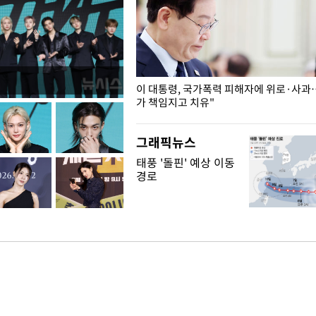
개구리밥
이 대통령, 국가폭력 피해자에 위로·사과
가 책임지고 치유"
그래픽뉴스
태풍 '돌핀' 예상 이동
경로