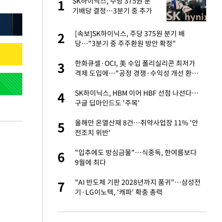
건물
SK하이닉스, 주당 375원 분
1
1
기배당 결정…3분기 중 추가
주주환원 발표
련 직접 해봤습니
[속보]SK하이닉스, 주당 375원 분기 배
2
2
'완벽 소화'
당…"3분기 중 주주환원 방안 확정"
친구들과 연락 끊어"
한화큐셀·OCI, 美 수입 폴리실리콘 최저가
3
3
격제 도입에…"공정 경쟁·수익성 개선 환
영"
·국가대표 병행하더
SK하이닉스, HBM 이어 HBF 선점 나선다…
4
4
구글 딥마인드도 '주목'
 분기배당 결정…3
올해만 온열산재 8건…취약사업장 11% '안
5
5
표
전조치 위반'
75원 분기 배
"입추에도 방심금물"…식중독, 한여름보다
6
6
방안 확정"
9월에 최다
하 주택은 보유·양도
"AI 반도체 기판 2028년까지 품귀"…삼성전
7
7
기·LG이노텍, '캐파' 확충 총력