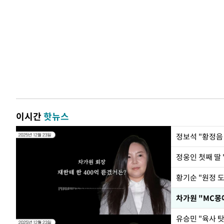
이시간
핫뉴스
정웅인 첫째 딸 
황기순 "원정 