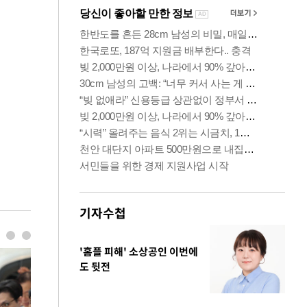
기자수첩
'홈플 피해' 소상공인 이번에
도 뒷전