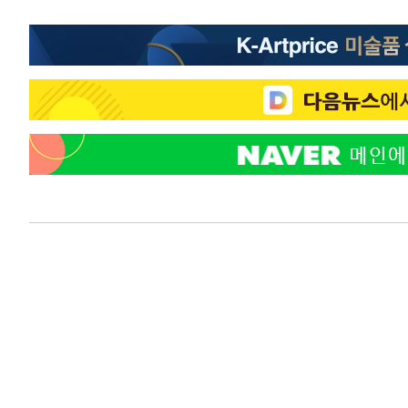
우 0.49%↑
-6207초 전 >
[속보] 이란 대통령 "지금 최고지도자와 소통하기가 매우 
임 3년 인터뷰
2시간 전 >
[속보] "이란-오만, 호르무즈 해협 통행 항로 합의" 이란 외