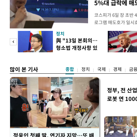
5%대 급락에 
코스피가 6일 장 초반
로그램 매도호가 일시
한국거래소는 이날 오전
정치
했다고 밝혔다. 발동 
 놀
與 "13일 본회의…
대비 5.12% 급락한 9
형소법 개정사항 있
스피200을 기초자산으
 첫
으면 개정"
많이 본 기사
종합
정치
국제
경제
금
정부, 전 산업
로봇 연 100
정웅인 첫째 딸, 연기자 지망…또 배