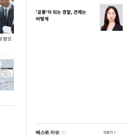
'공룡'이 되는 경찰, 견제는
어떻게
원 받으
정동영, 조현 '이상주의' 발언에 "이상이 있어야
장동혁 "李 대
현실 바꿔"
하다"