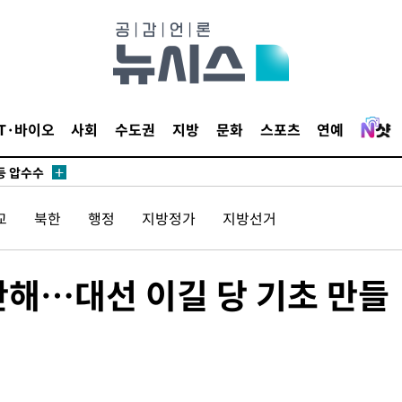
무부 대변인
 위협"
 수용할까
해 불가피"
IT·바이오
사회
수도권
지방
문화
스포츠
연예
등 압수수
월 중 예
교
북한
행정
지방정가
지방선거
안해…대선 이길 당 기초 만들
장
 구축
 마감 다