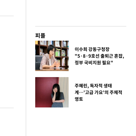
피플
이수희 강동구청장
"5·8·9호선 출퇴근 혼잡,
정부 국비지원 필요"
주혜린, 독자적 생태
계…'고급 가요'의 주체적
영토