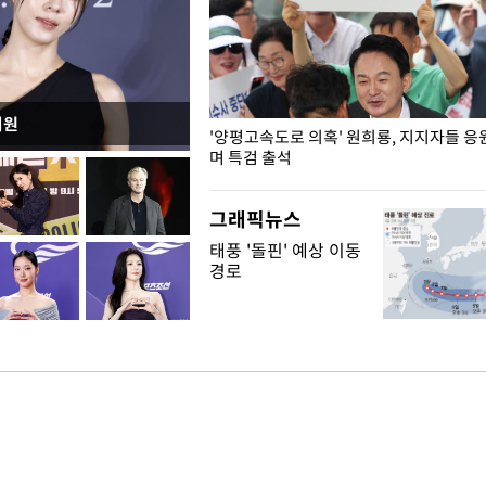
지원
"수사·기소 분리 관련 대비책 최
'양평고속도로 의혹' 원희룡, 지지자들 응
"
며 특검 출석
그래픽뉴스
태풍 '돌핀' 예상 이동
경로