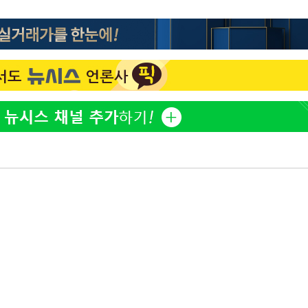
정웅인 첫째 딸, 연기자 지
1
망…또 배우 꿈꾸는 스타 2
어려워" 취
무부 대변인
정부, 전 산업에 'AI 옷' 
2
1000대 보급 추진
황기순 "원정 도박으로 전
3
도피"
'첫 주연' 정준원 "심판
4
돼"
최준희, 또 성형수술 예고 
5
바다, 워터밤 공개저격 "말
6
[속보]산업장관 "李정부,
7
정 전력 위해 불가피"