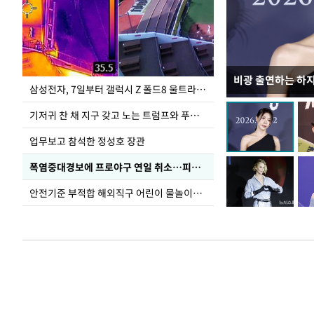
비광 출연하는 하
이재명 대통령, 
삼성전자, 7일부터 갤럭시 Z 폴드8 울트라·폴드8·플립8 출시
선 다해 강구해야
기저귀 찬 채 지구 갖고 노는 트럼프와 푸틴 형상 미로
업무보고 참석한 정성호 장관
폭염중대경보에 프로야구 연일 취소…피칭 연습장 '52도'
안전기준 부적합 해외직구 어린이 물놀이용품 판매 중단 요청한 서울시