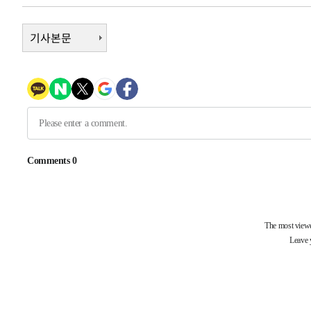
우 0.49%↑
-6207초 전 >
[속보] 이란 대통령 "지금 최고지도자와 소통하기가 매우 
임 3년 인터뷰
기사본문
2시간 전 >
[속보] "이란-오만, 호르무즈 해협 통행 항로 합의" 이란 외
-32161초 전 >
트럼프, 한국계 진보 주지사 후보 맹공…"공산주의가 최대
-32139초 전 >
"美간섭에 합의 지연"…트럼프, '이란 호르무즈 통제권'
-28659초 전 >
[속보]산업장관 "李정부, 원전 반대 안해…안정 전력 위
-27356초 전 >
[속보]경찰, '홍명보 선임 논란' 대한축구협회·축구회관 
색
-26743초 전 >
[속보]산업장관 "美무역법 제301조 과잉생산 결과 발표 8
상
-26536초 전 >
[속보]코스피 매도사이드카 발동…4%대 급락
-25808초 전 >
[속보]전남광주 초대 시민추천 부시장에 백승주·윤난실
-23369초 전 >
서울 열대야 15일째 지속…비공식 '초열대야' 30도 넘어
-21936초 전 >
[속보]코스닥, 2.15포인트(0.27%) 내린 797.44 출발
-21919초 전 >
[속보]코스피, 119.51포인트(1.81%) 내린 6478.75 개
-18366초 전 >
6월 경상수지 497.3억 달러…두 달 연속 사상 최대
-18317초 전 >
서울 낮 39도 '폭염중대경보'…40도 관측 가능성도
-15679초 전 >
미 워싱턴주 스포캔 시의 통제불능 3개 산불, 방화선 일부
-7852초 전 >
[속보] 호르무즈 해협 이란-오만 협상 기대속 뉴욕증시 혼조