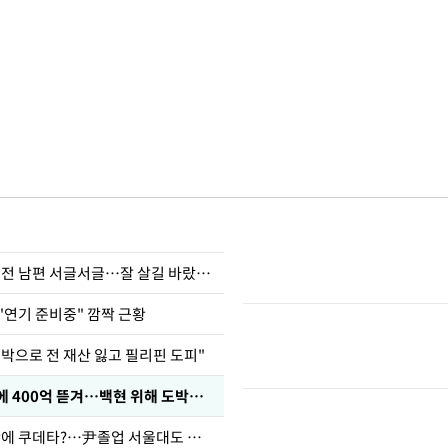
정보석 "황정음 전 남편 서글서글…잘 살길 바랐는데"
"연기 준비중" 깜짝 근황
도박으로 전 재산 잃고 필리핀 도피"
차가원 "MC몽에 400억 뜯겨…백현 위해 도박빚 갚아줘"
유승민 "육사 탓에 쿠데타?…尹졸업 서울대도 없애나"