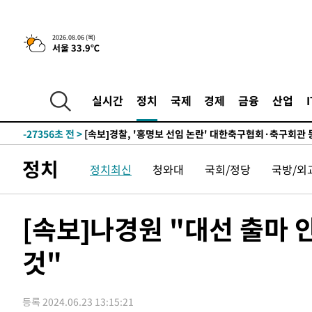
2시간 전 >
[속보] "이란-오만, 호르무즈 해협 통행 항로 합의" 이란 외
2026.08.06 (목)
서울 33.9℃
-32161초 전 >
트럼프, 한국계 진보 주지사 후보 맹공…"공산주의가 최대
-32139초 전 >
"美간섭에 합의 지연"…트럼프, '이란 호르무즈 통제권'
-28659초 전 >
[속보]산업장관 "李정부, 원전 반대 안해…안정 전력 위
실시간
정치
국제
경제
금융
산업
-27356초 전 >
[속보]경찰, '홍명보 선임 논란' 대한축구협회·축구회관 
색
-26743초 전 >
[속보]산업장관 "美무역법 제301조 과잉생산 결과 발표 8
상
-26536초 전 >
[속보]코스피 매도사이드카 발동…4%대 급락
정치
정치최신
청와대
국회/정당
국방/외
-25808초 전 >
[속보]전남광주 초대 시민추천 부시장에 백승주·윤난실
-23369초 전 >
서울 열대야 15일째 지속…비공식 '초열대야' 30도 넘어
-21936초 전 >
[속보]코스닥, 2.15포인트(0.27%) 내린 797.44 출발
[속보]나경원 "대선 출마 
-21919초 전 >
[속보]코스피, 119.51포인트(1.81%) 내린 6478.75 개
것"
-18366초 전 >
6월 경상수지 497.3억 달러…두 달 연속 사상 최대
-18317초 전 >
서울 낮 39도 '폭염중대경보'…40도 관측 가능성도
-15679초 전 >
미 워싱턴주 스포캔 시의 통제불능 3개 산불, 방화선 일부
등록 2024.06.23 13:15:21
-7852초 전 >
[속보] 호르무즈 해협 이란-오만 협상 기대속 뉴욕증시 혼조