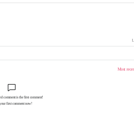
어려워" 취
무부 대변인
 위협"
 수용할까
해 불가피"
등 압수수
월 중 예
장
 구축
 마감 다