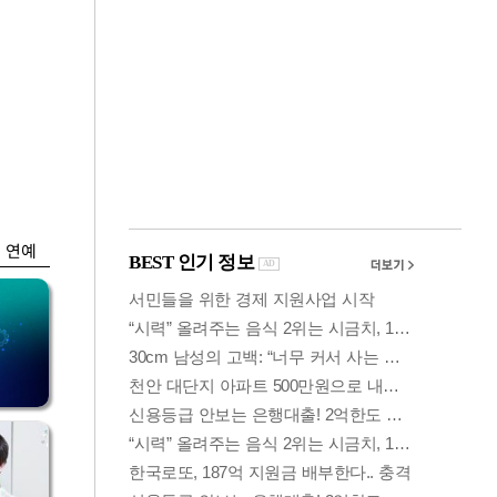
금융
 가
6월 경상수지 497.3
령
억 달러…38개월 연
속 흑자
연예