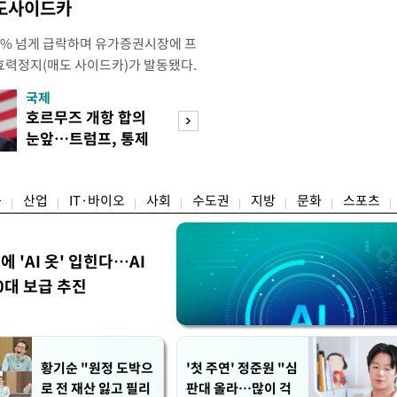
매도사이드카
 4% 넘게 급락하며 유가증권시장에 프
효력정지(매도 사이드카)가 발동됐다.
 10시18분께 매도 사이드카를 발동
국제
경제
당시 코스피200선물지수는 전일 종가
호르무즈 개항 합의
서울 집 팔고 지방
87.24였다. 코스피 매도 사이드카는 코
눈앞…트럼프, 통제
면 양도세↓…고
로 하는 선물 최근월물 가격
권 수용할까
층 움직일까
융
산업
IT·바이오
사회
수도권
지방
문화
스포츠
에 'AI 옷' 입힌다…AI
0대 보급 추진
황기순 "원정 도박으
'첫 주연' 정준원 "심
로 전 재산 잃고 필리
판대 올라…많이 걱