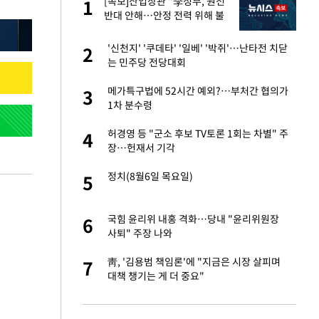
[속보]산업장관 "李정부, 원전
1
1
세
반대 안해…안정 전력 위해 불
가피"
입힌다…AI 로봇 연
'신천지' '쿠데타' '일베' '박쥐'…난타전 치닫
2
2
는 민주당 전당대회
 재산 잃고 필리핀
메가특구법에 52시간 예외?…부처간 협의가
3
3
1차 분수령
대 올라…많이 걱정
허경영 등 "군소 후보 TV토론 1회는 차별" 주
4
4
장…헌재서 기각
"짝짝이 눈 탈출"
정치(8월6일 목요일)
5
5
이 안 된다"
국힘 윤리위 내홍 격화…당내 "윤리위원장
6
6
사퇴" 주장 나와
 원전 반대 안해…안
靑, '김용범 책임론'에 "지금은 시장 살피며
7
7
대책 챙기는 게 더 중요"