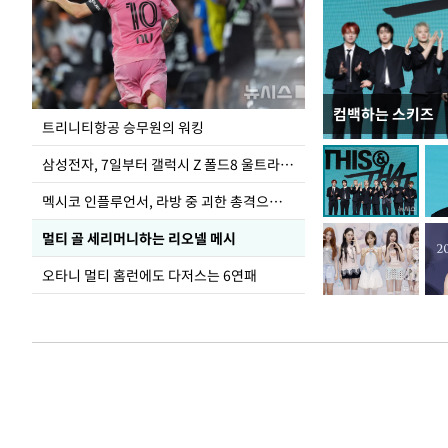
컴백하는 스키즈
입추 하루 앞둔 
트리니티항공 승무원의 워킹
폭염
삼성전자, 7일부터 갤럭시 Z 폴드8 울트라·폴드8·플립8 출시
멕시코 인플루언서, 라방 중 괴한 총격으로 사망
멀티 골 세리머니하는 리오넬 메시
오타니 멀티 홈런에도 다저스는 6연패