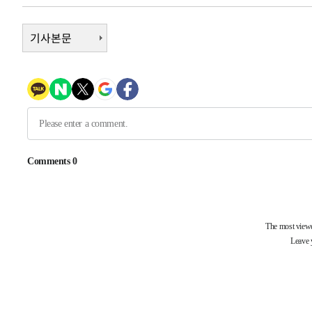
48분 전 >
[속보]종합특검, 대검 추가 압수수색…내란 중요임무종사 혐의
1시간 전 >
[속보]코스닥, 800p 회복…0.26% 오른 801.67 마감
기사본문
1시간 전 >
[속보]코스피, 301.88포인트(4.58%) 내린 6296.38 마감
1시간 전 >
[속보]원·달러 환율, 0.7원 내린 1423.8원 마감
2시간 전 >
"여기 떨어졌다"…다누리, 스페이스X 로켓 달 충돌 흔적 포착
3시간 전 >
손흥민, 5경기 연속골 실패…LAFC는 승부차기 끝 과달라하라
5시간 전 >
내일까지 39도 '펄펄'…기상청 "태풍 지나며 폭염 잠시 꺾인
-18762초 전 >
'월드컵 탈락 후폭풍' 축구협회…11시간 걸린 초유의 압
합)
-18198초 전 >
[속보] 뉴욕증시, 혼조 출발…나스닥 0.3%↓, 다우 0.1
-16991초 전 >
축구협회, 15년 전 심판 성 접대 파문에 "현재는 내부 지
-15676초 전 >
경찰, '홍명보는 2순위' 결론냈던 스포츠윤리센터도 압
-1272초 전 >
[속보]합참 "北 발사체는 단거리탄도미사일…감시·경계태
-1020초 전 >
日방위성, 北이 동해로 쏜 발사체는 탄도미사일 가능성
9분 전 >
[속보] SKT, 에이닷 서비스 장애 발생…"원인 파악 중"
19분 전 >
[속보]합참 "북, 동해상으로 미상 발사체 발사"
29분 전 >
'낮 최고 39도' 불볕더위…한밤 열대야도 계속[내일날씨]