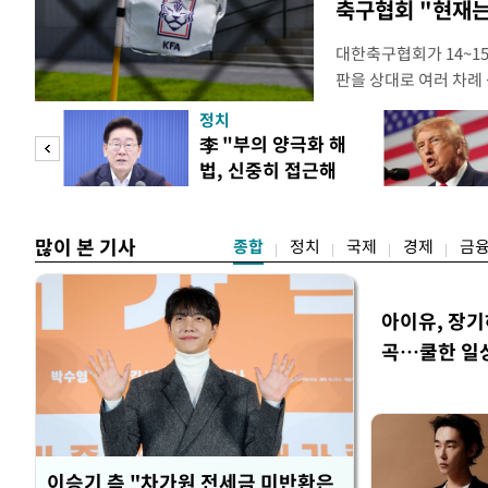
축구협회 "현재는
대한축구협회가 14~15
판을 상대로 여러 차례 
구계에 따르면 국회의 한
정치
년 국제심판 10여 명에
"사적
李 "부의 양극화 해
축구협회는 외국인 심판
법, 신중히 접근해
수십만원에서 많게는 1
 차
야"
많이 본 기사
종합
정치
국제
경제
금
아이유, 장기
곡…쿨한 일
이승기 측 "차가원 전세금 미반환은