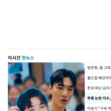
이시간
핫뉴스
방은희, 母 고독
월드컵 예선까지
한국 떠난 김지
학폭 논란 지수
이승기 "구속 차