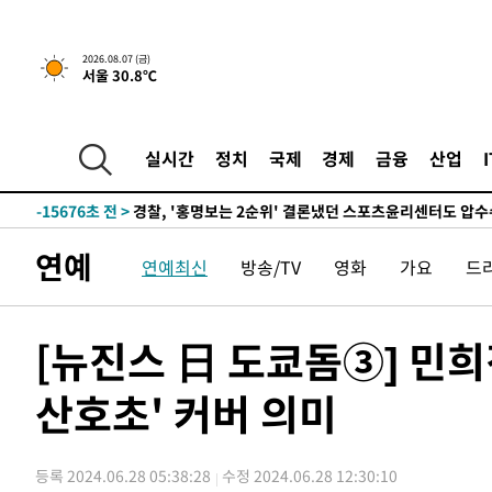
2026.08.07 (금)
5시간 전 >
내일까지 39도 '펄펄'…기상청 "태풍 지나며 폭염 잠시 꺾인
서울 30.8℃
-18762초 전 >
'월드컵 탈락 후폭풍' 축구협회…11시간 걸린 초유의 압
합)
-18198초 전 >
[속보] 뉴욕증시, 혼조 출발…나스닥 0.3%↓, 다우 0.1
실시간
정치
국제
경제
금융
산업
-16991초 전 >
축구협회, 15년 전 심판 성 접대 파문에 "현재는 내부 지
-15676초 전 >
경찰, '홍명보는 2순위' 결론냈던 스포츠윤리센터도 압
-1272초 전 >
[속보]합참 "北 발사체는 단거리탄도미사일…감시·경계태
연예
-1020초 전 >
日방위성, 北이 동해로 쏜 발사체는 탄도미사일 가능성
연예최신
방송/TV
영화
가요
드
9분 전 >
[속보] SKT, 에이닷 서비스 장애 발생…"원인 파악 중"
19분 전 >
[속보]합참 "북, 동해상으로 미상 발사체 발사"
[뉴진스 日 도쿄돔③] 민희
29분 전 >
'낮 최고 39도' 불볕더위…한밤 열대야도 계속[내일날씨]
29분 전 >
[속보]7~9일 프로야구 3연전도 폭염 취소…11일 재개
산호초' 커버 의미
35분 전 >
"韓 외환시장 개입 관측 배경엔 美의 대한국 무역적자 있어"
38분 전 >
'월드컵 탈락 후폭풍' 축구협회…초유의 압수수색에 '충격·당
41분 전 >
서울 낮 37.9도, 올여름 최고치 경신…영등포 순간 '40도'
등록 2024.06.28 05:38:28
수정 2024.06.28 12:30:10