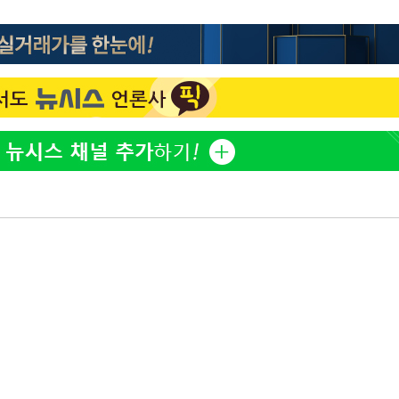
이승기 측 "차가원 전세금 
1
반환은 고도의 사기 수법
벌 원해"
황'
아이유, 장기하 '별일 없
2
일상 공개
허지웅 "우리가 지지했던 
3
들었다"…형소법 개정에 
김혜수 "우린 돈 받고 일
4
는 만큼 해내야"
효린 "절친에게 남친 빼
5
 격파
만 안 있어"
다"
축구협회, 15년 전 심판 
6
재는 내부 지침 준수"
[속보] SKT, 에이닷 서
7
인 파악 중"