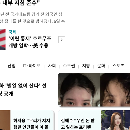
 내부 지침 준수"
년 전 국가대표팀 경기 전 외국인 심
성 접대를 한 것으로 밝혀졌다. 6일 축
 의원실은 축구협회가 2011~2012
국제
경제
게 성 접대한 사실을 확인했다. 당시
'이란 통제' 호르무즈
초고가 겨냥 세제
과 감독관 등 10여 명에게 한 번에
개방 임박…美 수용
편…전월세 '유탄'
00만원이 넘는 돈을 성
할까
려
융
산업
IT·바이오
사회
수도권
지방
문화
스포츠
하 '별일 없이 산다' 선
상 공개
허지웅 "우리가 지지
김혜수 "우린 돈 받
했던 인간들이 이 꼴
고 일하는 프리랜