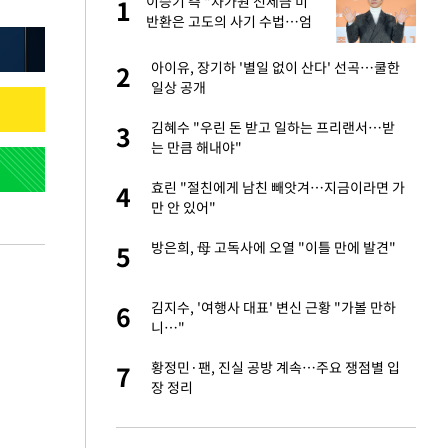
미
이승기 측 "차가원 전세금 미
1
1
…엄
반환은 고도의 사기 수법…엄
벌 원해"
이 산다' 선곡…쿨한
아이유, 장기하 '별일 없이 산다' 선곡…쿨한
2
2
일상 공개
인간들이 이 꼴 만
김혜수 "우린 돈 받고 일하는 프리랜서…받
3
3
격한 반응
는 만큼 해내야"
하는 프리랜서…받
효린 "절친에게 남친 빼앗겨…지금이라면 가
4
4
만 안 있어"
앗겨…지금이라면 가
방은희, 母 고독사에 오열 "이틀 만에 발견"
5
5
성 접대 파문에 "현
김지수, '여행사 대표' 변신 근황 "가볼 만하
6
6
니…"
비스 장애 발생…"원
황정민·팬, 진실 공방 계속…주요 쟁점별 입
7
7
장 정리