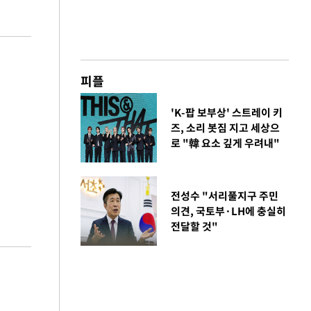
피플
'K-팝 보부상' 스트레이 키
즈, 소리 봇짐 지고 세상으
로 "韓 요소 깊게 우려내"
전성수 "서리풀지구 주민
의견, 국토부·LH에 충실히
전달할 것"