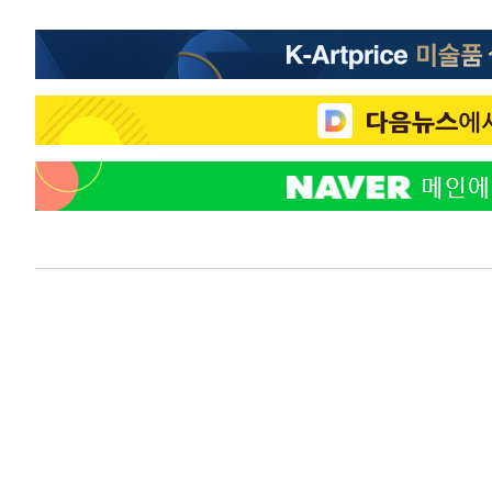
29분 전 >
[속보]7~9일 프로야구 3연전도 폭염 취소…11일 재개
35분 전 >
"韓 외환시장 개입 관측 배경엔 美의 대한국 무역적자 있어"
38분 전 >
'월드컵 탈락 후폭풍' 축구협회…초유의 압수수색에 '충격·당
41분 전 >
서울 낮 37.9도, 올여름 최고치 경신…영등포 순간 '40도'
48분 전 >
[속보]종합특검, 대검 추가 압수수색…내란 중요임무종사 혐의
1시간 전 >
[속보]코스닥, 800p 회복…0.26% 오른 801.67 마감
1시간 전 >
[속보]코스피, 301.88포인트(4.58%) 내린 6296.38 마감
1시간 전 >
[속보]원·달러 환율, 0.7원 내린 1423.8원 마감
2시간 전 >
"여기 떨어졌다"…다누리, 스페이스X 로켓 달 충돌 흔적 포착
3시간 전 >
손흥민, 5경기 연속골 실패…LAFC는 승부차기 끝 과달라하라
5시간 전 >
내일까지 39도 '펄펄'…기상청 "태풍 지나며 폭염 잠시 꺾인