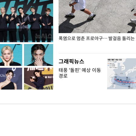
전남광주… 열화상 카메라에 담긴
폭염으로 멈춘 프로야구… 발걸음 돌리는
그래픽뉴스
태풍 '돌핀' 예상 이동
경로