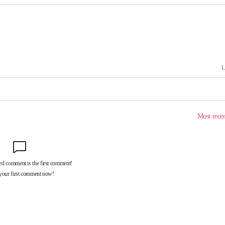
 격파
다"
수수색(종
4%↑
침 준수"
수수색
세 강화"