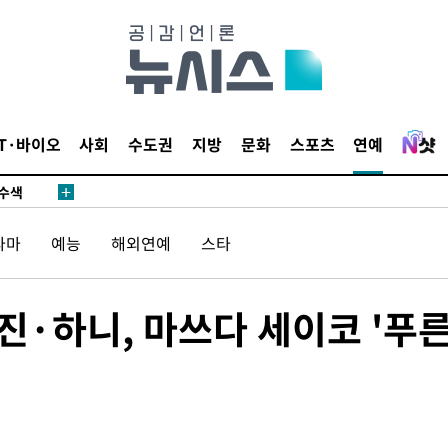
다"
수수색(종
4%↑
IT·바이오
사회
수도권
지방
문화
스포츠
연예
침 준수"
수수색
세 강화"
라마
예능
해외연예
스타
진·하니, 마쓰다 세이코 '푸
황'