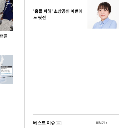
'홈플 피해' 소상공인 이번에
도 뒷전
 팬들
이 대통령, '청년 대책 속도 높여야…폭염 문제도
입추 코앞인데 전
총력 대응'