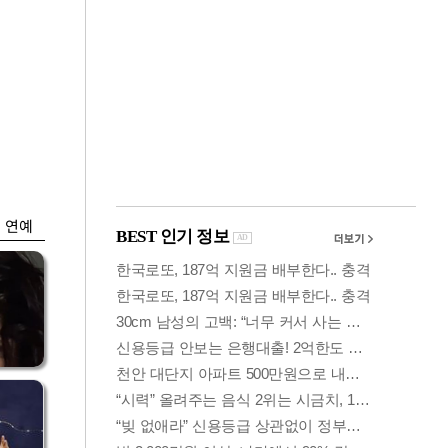
금융
개
외국인 폭풍매도에
 우
코스피 6200선 주저
앉아
연예