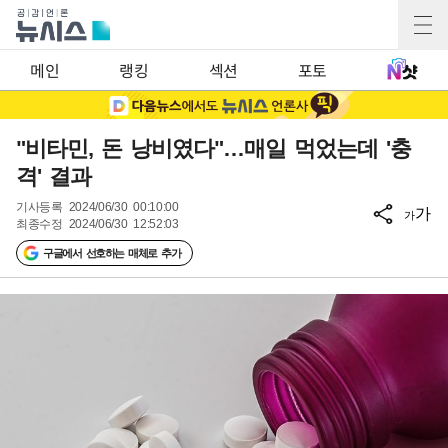
메인
랭킹
섹션
포토
"비타민, 돈 낭비였다"…매일 먹었는데 '충
격' 결과
기사등록
2024/06/30 00:10:00
가
가
최종수정
2024/06/30 12:52:03
구글에서 선호하는 매체로 추가