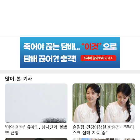
많이 본 기사
'마약 자숙' 유아인, 남사친과 볼뽀
손떨림 건강이상설 한승연…"목디
뽀 근황
스크 심해 치료 중"