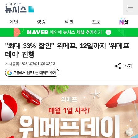
메인
랭킹
섹션
포토
"최대 33% 할인" 위메프, 12일까지 '위메프
데이' 진행
기사등록
2024/07/01 09:32:23
가
가
구글에서 선호하는 매체로 추가