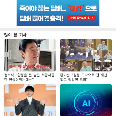
많이 본 기사
정보석 "황정음 전 남편 서글서글
황기순 "원정 도박으로 전 재산
한 인상이었는데…"
잃고 필리핀 도피"