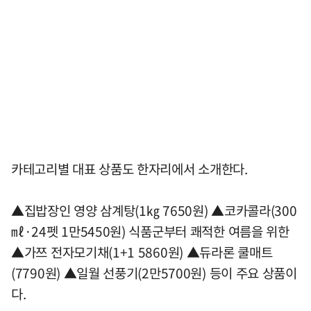
카테고리별 대표 상품도 한자리에서 소개한다.
▲집밥장인 영양 삼계탕(1㎏ 7650원) ▲코카콜라(300
㎖·24펫 1만5450원) 식품군부터 쾌적한 여름을 위한
▲가쯔 전자모기채(1+1 5860원) ▲듀라론 쿨매트
(7790원) ▲일월 선풍기(2만5700원) 등이 주요 상품이
다.